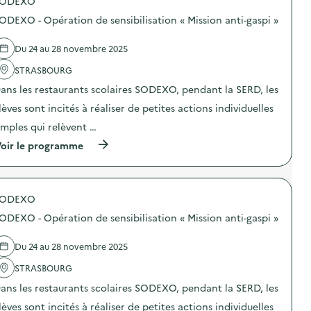
SODEXO
p
a
o
g
ODEXO - Opération de sensibilisation « Mission anti-gaspi »
s
n
d
e
e
d
Du 24 au 28 novembre 2025
l
e
'
STRASBOURG
c
a
o
ans les restaurants scolaires SODEXO, pendant la SERD, les
c
m
t
m
lèves sont incités à réaliser de petites actions individuelles
i
u
o
n
imples qui relèvent …
n
i
(
oir le programme
:
c
à
L
a
p
e
t
r
V
i
o
r
o
SODEXO
p
a
n
o
c
s
ODEXO - Opération de sensibilisation « Mission anti-gaspi »
s
,
u
d
ç
r
e
a
Du 24 au 28 novembre 2025
l
l
m
a
'
STRASBOURG
’
p
a
e
r
ans les restaurants scolaires SODEXO, pendant la SERD, les
c
m
é
t
b
v
lèves sont incités à réaliser de petites actions individuelles