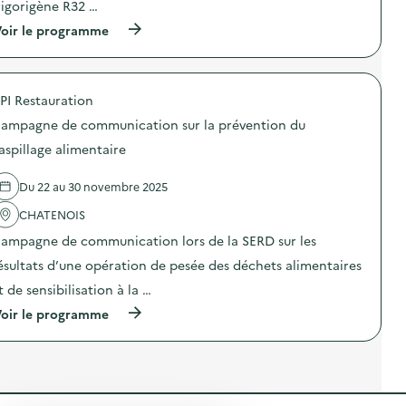
)
o
rigorigène R32 …
e
i
n
s
s
(
oir le programme
:
e
s
à
S
n
i
p
e
s
o
r
n
i
n
o
s
b
a
PI Restauration
p
i
i
n
o
b
ampagne de communication sur la prévention du
l
t
s
i
i
i
d
l
aspillage alimentaire
s
-
e
i
a
g
l
s
t
a
Du 22 au 30 novembre 2025
'
a
i
s
a
t
o
p
CHATENOIS
c
i
n
i
t
o
ampagne de communication lors de la SERD sur les
«
»
i
n
M
)
o
+
ésultats d’une opération de pesée des déchets alimentaires
i
n
D
s
t de sensibilisation à la …
:
é
s
R
m
(
oir le programme
i
é
o
à
o
c
n
p
n
u
t
r
a
p
a
o
n
é
g
p
t
r
e
o
i