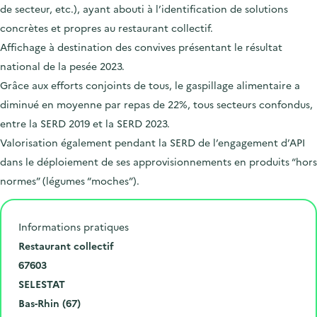
de secteur, etc.), ayant abouti à l’identification de solutions
concrètes et propres au restaurant collectif.
Affichage à destination des convives présentant le résultat
national de la pesée 2023.
Grâce aux efforts conjoints de tous, le gaspillage alimentaire a
diminué en moyenne par repas de 22%, tous secteurs confondus,
entre la SERD 2019 et la SERD 2023.
Valorisation également pendant la SERD de l’engagement d’API
dans le déploiement de ses approvisionnements en produits “hors
normes” (légumes “moches”).
Informations pratiques
N
Restaurant collectif
u
C
67603
m
o
V
SELESTAT
é
d
i
D
Bas-Rhin (67)