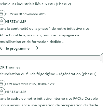
i
e
d
O
echniques industriels liés aux PAC (Phase 2)
l
)
e
p
i
l
é
s
Du 22 au 30 novembre 2025
'
r
a
a
a
t
MERTZWILLER
c
t
i
t
i
o
ans la continuité de la phase 1 de notre initiative « Le
i
o
n
o
n
ACte Durable », nous lançons une campagne de
«
n
d
M
ensibilisation et de formation dédiée …
:
e
i
S
s
s
(
oir le programme
O
e
s
à
D
n
i
p
E
s
o
r
X
i
n
o
O
b
a
DR Thermea
p
–
i
n
o
O
écupération du fluide frigorigène + régénération (phase 1)
l
t
s
p
i
i
d
é
s
-
e
Le 24 novembre 2025 , 08:00 - 17:00
r
a
g
l
a
t
a
'
MERTZWILLER
t
i
s
a
i
o
ans le cadre de notre initiative interne « Le PACte Durable
p
c
o
n
i
t
n
, nous avons lancé une opération de récupération du fluide
«
»
i
d
M