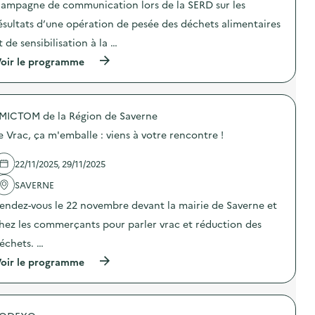
ampagne de communication lors de la SERD sur les
i
ésultats d’une opération de pesée des déchets alimentaires
e
t de sensibilisation à la …
(
oir le programme
à
p
r
o
MICTOM de la Région de Saverne
p
o
e Vrac, ça m'emballe : viens à votre rencontre !
s
d
e
22/11/2025, 29/11/2025
l
'
SAVERNE
a
endez-vous le 22 novembre devant la mairie de Saverne et
c
t
hez les commerçants pour parler vrac et réduction des
i
o
échets. …
n
(
oir le programme
:
à
C
p
a
r
m
o
p