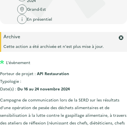
2024
'
c
n
n
a
Grand-Est
c
p
c
c
u
En présentiel
r
i
c
e
i
p
u
i
Archive
n
a
e
F
l
c
l
e
Cette action a été archivée et n'est plus mise à jour.
i
r
i
l
m
p
L'évènement
e
a
r
Porteur de projet :
API Restauration
l
l
'
Typologie :
e
a
Date(s) :
Du 16 au 24 novembre 2024
l
e
Campagne de communication lors de la SERD sur les résultats
r
d’une opération de pesée des déchets alimentaires et de
t
e
sensibilisation à la lutte contre le gaspillage alimentaire, à travers
.
des ateliers de réflexion (réunissant des chefs, diététiciens, chefs