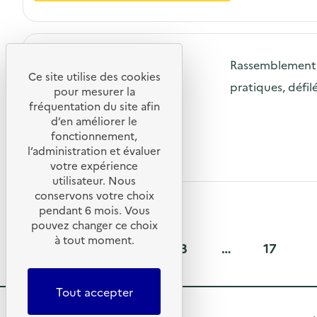
Rassemblement d
Ce site utilise des cookies
pratiques, défil
pour mesurer la
fréquentation du site afin
d’en améliorer le
fonctionnement,
l’administration et évaluer
votre expérience
utilisateur. Nous
conservons votre choix
pendant 6 mois. Vous
pouvez changer ce choix
à tout moment.
1
2
3
17
…
P
P
P
P
a
a
a
a
Tout accepter
g
g
g
g
e
e
e
e