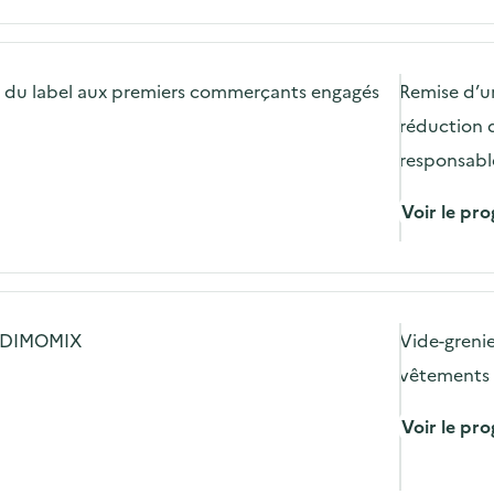
le du label aux premiers commerçants engagés
Remise d’u
réduction d
responsabl
Voir le p
e DIMOMIX
Vide-greni
vêtements e
Voir le p