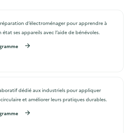
e réparation d’électroménager pour apprendre à
 état ses appareils avec l’aide de bénévoles.
(
rogramme
à
p
r
o
p
o
s
laboratif dédié aux industriels pour appliquer
d
e
circulaire et améliorer leurs pratiques durables.
l
'
(
rogramme
a
à
c
p
t
r
i