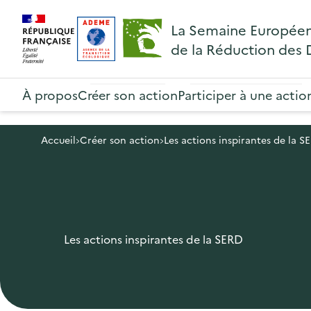
A
A
Gestion des cookies
R
La Semaine Europée
l
l
e
de la Réduction des
l
l
t
R
e
e
o
e
À propos
Créer son action
Participer à une actio
r
r
u
t
à
a
r
o
l
u
Accueil
Créer son action
Les actions inspirantes de la S
à
u
a
c
l
r
n
o
a
à
a
n
p
l
v
t
a
Les actions inspirantes de la SERD
a
i
e
g
p
g
n
e
a
a
u
d
g