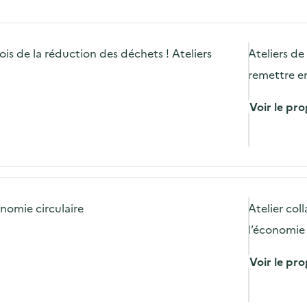
s
s de la réduction des déchets ! Ateliers
Ateliers d
remettre en
Voir le p
nomie circulaire
Atelier col
l’économie 
Voir le p