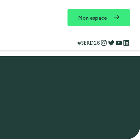
Mon espace
Instagram
Twitter
YouTube
LinkedIn
#SERD26