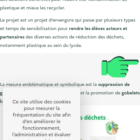
plastique et mieux les recycler.
Le projet est un projet d’envergure qui passe par plusieurs types
et temps de sensibilisation pour
rendre les élèves acteurs et
partenaires
des diverses actions de réduction des déchets,
notamment plastique au sein du lycée.
La mesure emblématique et symbolique est la
suppression de
gobelets jetables à la machine à café
et la promotion de
gobelets
lavables
et
réutilisables
.
Ce site utilise des cookies
pour mesurer la
fréquentation du site afin
d’en améliorer le
fonctionnement,
l’administration et évaluer