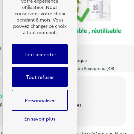
votre expérience
utilisateur. Nous
conservons votre choix
pendant 6 mois. Vous
pouvez changer ce choix
à tout moment.
Liens utiles
Tout accepter
Compte Instagram #lycéezéroplastique
Site internet du lycée Julien Gracq de Beaupreau (49)
Tout refuser
Coup de cœur du Jury
Personnaliser
Réemploi de vêtements et d’accessoires
En savoir plus
Projet porté par l’association « La Cravate solidaire »
en Hauts-