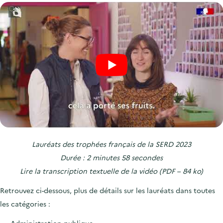
'
c
n
n
a
c
p
c
c
u
r
i
c
e
i
p
u
i
n
a
e
l
c
l
i
i
l
p
a
l
Lauréats des trophées français de la SERD 2023
e
Durée : 2 minutes 58 secondes
Lire la
transcription textuelle de la vidéo
(PDF – 84 ko)
Retrouvez ci-dessous, plus de détails sur les lauréats dans toutes
les catégories :