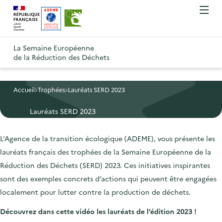
A
A
Gestion des cookies
O
R
l
l
u
e
v
l
l
R
t
r
e
e
La Semaine Européenne
e
i
o
de la Réduction des Déchets
r
r
r
t
u
l
à
a
o
r
e
l
u
u
m
Accueil
Trophées
Lauréats SERD 2023
à
a
c
e
r
l
n
Lauréats SERD 2023
n
o
à
a
u
a
n
l
p
L’Agence de la transition écologique (ADEME), vous présente les
v
t
a
a
lauréats français des trophées de la Semaine Européenne de la
i
e
p
g
Réduction des Déchets (SERD) 2023. Ces initiatives inspirantes
g
n
a
e
sont des exemples concrets d’actions qui peuvent être engagées
a
u
g
d
localement pour lutter contre la production de déchets.
t
p
e
'
i
r
d
Découvrez dans cette vidéo les lauréats de l’édition 2023 !
a
o
i