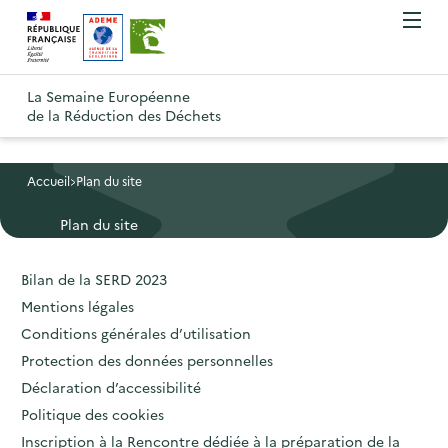
A
A
Gestion des cookies
O
R
l
l
u
e
v
l
l
R
t
r
e
e
La Semaine Européenne
e
i
o
de la Réduction des Déchets
r
r
r
t
u
l
à
a
o
r
e
l
u
u
m
Accueil
Plan du site
à
a
c
e
r
l
n
Plan du site
n
o
à
a
u
a
n
l
p
Bilan de la SERD 2023
v
t
a
a
Mentions légales
i
e
p
g
Conditions générales d’utilisation
g
n
a
e
Protection des données personnelles
a
u
g
d
Déclaration d’accessibilité
t
p
e
'
Politique des cookies
i
r
d
a
Inscription à la Rencontre dédiée à la préparation de la
o
i