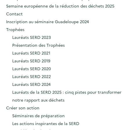
'
c
Semaine européenne de la réduction des déchets 2025
n
n
a
c
Contact
p
c
c
u
Inscription au séminaire Guadeloupe 2024
r
i
c
e
Trophées
i
p
u
i
Lauréats SERD 2023
n
a
e
l
Présentation des Trophées
c
l
i
Lauréats SERD 2021
i
l
Lauréats SERD 2019
p
Lauréats SERD 2020
a
Lauréats SERD 2022
l
Lauréats SERD 2024
e
Lauréats de la SERD 2025 : cinq pistes pour transformer
notre rapport aux déchets
Créer son action
Séminaires de préparation
Les actions inspirantes de la SERD