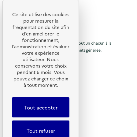
R
e
Ce site utilise des cookies
R
t
pour mesurer la
e
fréquentation du site afin
o
d’en améliorer le
t
u
© 2026 SERD
fonctionnement,
o
L’objectif de la SERD est de sensibiliser tout un chacun à la
r
l’administration et évaluer
nécessité de réduire la quantité de déchets générée.
u
votre expérience
à
SUIVEZ-NOUS
utilisateur. Nous
r
l
conservons votre choix
à
X (anciennement Twitter)
a
pendant 6 mois. Vous
l
Linkedin
p
pouvez changer ce choix
Instagram
a
à tout moment.
a
YouTube
p
g
LIENS UTILES
a
e
Tout accepter
g
Qu’est-ce que la SERD ?
d
Actualités
e
'
Nous contacter
d
a
Lettres d’information ADEME
Tout refuser
'
c