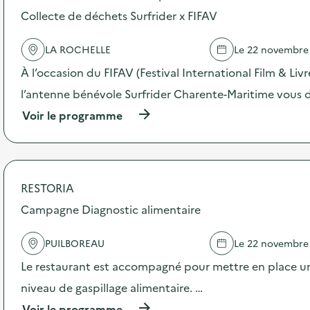
s
Collecte de déchets Surfrider x FIFAV
d
e
LA ROCHELLE
Le 22 novembre
l
'
À l’occasion du FIFAV (Festival International Film & Liv
a
c
l’antenne bénévole Surfrider Charente-Maritime vous
t
(
Voir le programme
i
à
o
p
n
r
:
o
F
p
r
RESTORIA
o
i
s
Campagne Diagnostic alimentaire
p
d
e
e
r
PUILBOREAU
Le 22 novembre
l
i
'
e
Le restaurant est accompagné pour mettre en place un
a
é
c
niveau de gaspillage alimentaire. …
p
t
h
(
Voir le programme