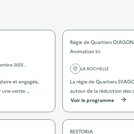
Régie de Quartiers DIAGO
Animation tri
embre 2025 ,
LA ROCHELLE
idaire et engagée,
La régie de Quartiers DIA
ur une vente …
autour de la réduction des 
(
Voir le programme
à
p
r
o
p
RESTORIA
o