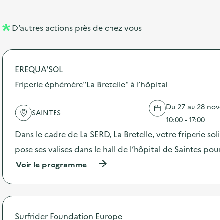
e
e
m
l
n
e
D’autres actions près de chez vous
l
t
n
é
t
EREQUA'SOL
d
Friperie éphémère"La Bretelle" à l’hôpital
e
l
Du 27 au 28 nov
SAINTES
a
10:00 - 17:00
v
Dans le cadre de La SERD, La Bretelle, votre friperie sol
o
pose ses valises dans le hall de l’hôpital de Saintes po
i
(
Voir le programme
à
e
p
r
o
p
Surfrider Foundation Europe
o