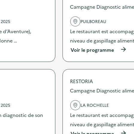
s
Campagne Diagnostic alime
d
e
 2025
PUILBOREAU
l
'
re d’Aventure),
Le restaurant est accompag
a
c
 donne …
niveau de gaspillage aliment
t
(
Voir le programme
i
à
o
p
n
r
:
o
A
p
n
RESTORIA
o
i
s
Campagne Diagnostic alime
m
d
a
e
t
 2025
LA ROCHELLE
l
i
'
o
 diagnostic de son
Le restaurant est accompag
a
n
c
niveau de gaspillage aliment
t
t
r
(
Voir le programme