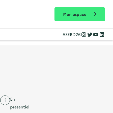
Mon espace
Instagram
Twitter
YouTube
LinkedIn
#SERD26
En
présentiel