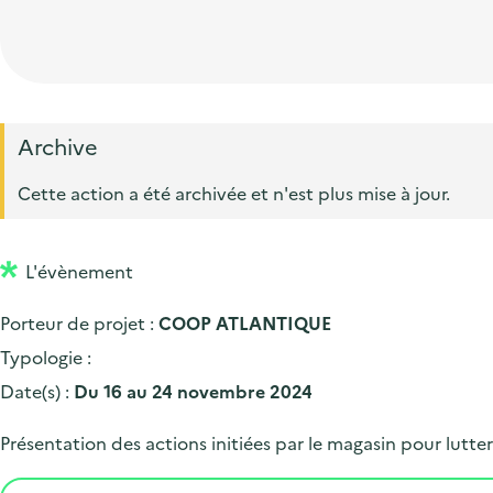
t
p
'
e
i
r
a
d
o
i
c
'
n
n
c
a
p
c
Archive
u
c
r
i
e
Cette action a été archivée et n'est plus mise à jour.
c
i
p
i
u
n
a
l
e
L'évènement
c
l
i
i
Porteur de projet :
COOP ATLANTIQUE
l
p
Typologie :
a
Date(s) :
Du 16 au 24 novembre 2024
l
Présentation des actions initiées par le magasin pour lutter 
e