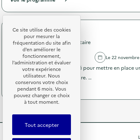
i
é
à
o
m
p
n
è
r
:
r
o
C
e
p
Ce site utilise des cookies
o
”
RESTORIA
o
l
pour mesurer la
L
s
Campagne Diagnostic alimentaire
l
fréquentation du site afin
a
d
e
d’en améliorer le
B
e
c
r
fonctionnement,
ST SAUVEUR D'AUNIS
Le 22 novembre
l
t
e
l’administration et évaluer
'
e
Le restaurant est accompagné pour mettre en place un
t
votre expérience
a
d
e
utilisateur. Nous
c
niveau de gaspillage alimentaire. …
e
l
t
conservons votre choix
d
l
(
Voir le programme
i
pendant 6 mois. Vous
é
e
à
o
pouvez changer ce choix
c
”
p
n
h
à tout moment.
à
r
:
e
l
o
C
t
’
p
a
s
h
o
m
Tout accepter
S
ô
s
p
u
p
d
a
R
r
L
i
e