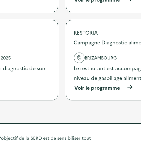
i
i
à
o
)
p
n
r
:
o
C
p
a
RESTORIA
o
m
s
Campagne Diagnostic alime
p
d
a
e
g
 2025
BRIZAMBOURG
l
n
'
e
 diagnostic de son
Le restaurant est accompag
a
D
c
niveau de gaspillage aliment
i
t
a
(
Voir le programme
i
g
à
o
n
p
n
o
r
:
s
o
C
t
p
a
i
o
m
c
s
p
a
d
a
’objectif de la SERD est de sensibiliser tout
l
e