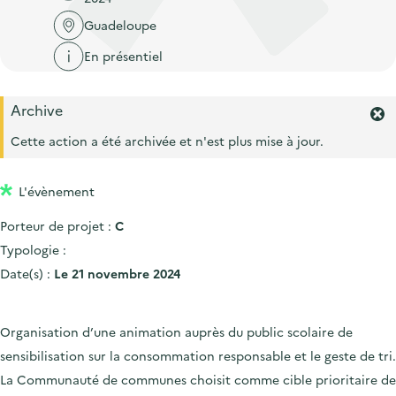
'
c
n
n
Guadeloupe
a
c
p
c
c
u
En présentiel
r
i
c
e
i
p
u
i
Archive
n
a
e
F
l
e
c
l
Cette action a été archivée et n'est plus mise à jour.
i
r
i
l
m
p
L'évènement
e
r
a
Porteur de projet :
C
l
l
'
Typologie :
e
a
Date(s) :
Le 21 novembre 2024
l
e
r
Organisation d’une animation auprès du public scolaire de
t
e
sensibilisation sur la consommation responsable et le geste de tri.
.
La Communauté de communes choisit comme cible prioritaire de