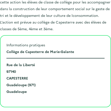
cette action les élèves de classe de collège pour les accompagner
dans la construction de leur comportement social sur le geste de
tri et le développement de leur culture de lconsommation.
L’action est prévue au collège de Capesterre avec des élèves de
classes de 5ème, 4ème et 3ème.
Informations pratiques
L
Collège de Capesterre de Marie-Galante
i
N
e
Rue de la Liberté
u
C
u
97140
m
o
V
d
CAPESTERRE
é
d
i
D
e
Guadeloupe (971)
r
e
l
é
R
l
Guadeloupe
o
p
l
p
é
'
Cliquer pour afficher la carte
e
o
e
a
g
é