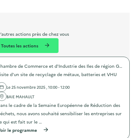
t
s
r
i
v
l
t
t
o
è
i
a
e
n
n
b
l
m
e
e
e
m
’autres actions près de chez vous
l
n
e
Toutes les actions
l
t
n
é
t
Chambre de Commerce et d'Industrie des Iles de région Guadeloupe
d
isite d'un site de recyclage de métaux, batteries et VHU
e
l
Le 25 novembre 2025 , 10:00 - 12:00
a
BAIE MAHAULT
v
ans le cadre de la Semaine Européenne de Réduction des
o
échets, nous avons souhaité sensibiliser les entreprises sur
i
e qui est fait sur le …
e
(
oir le programme
à