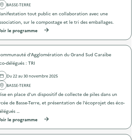
i
'
BASSE-TERRE
t
a
e
anifestation tout public en collaboration avec une
c
d
t
e
ssociation, sur le compostage et le tri des emballages.
i
r
o
(
oir le programme
e
n
à
c
:
p
y
G
r
c
r
o
l
a
ommunauté d'Agglomération du Grand Sud Caraïbe
p
a
n
o
g
co-délégués : TRI
d
s
e
e
d
d
C
e
Du 22 au 30 novembre 2025
e
o
l
m
l
'
BASSE-TERRE
é
l
a
t
ise en place d’un dispositif de collecte de piles dans un
e
c
a
c
t
u
ycée de Basse-Terre, et présentation de l’écoprojet des éco-
t
i
x
e
o
élégués …
,
d
n
b
(
’
oir le programme
:
a
à
É
A
t
p
q
t
t
r
u
e
e
o
i
l