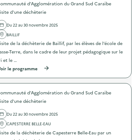
r
ommunauté d'Agglomération du Grand Sud Caraïbe
p
p
i
i
o
e
e
e
isite d'une déchèterie
s
m
r
s
d
e
c
e
e
n
o
Du 22 au 30 novembre 2025
t
l
t
m
V
'
s
BAILLIF
p
H
a
e
o
U
isite de la déchèterie de Baillif, par les élèves de l’école de
c
t
s
)
t
A
t
asse-Terre, dans le cadre de leur projet pédagogique sur le
i
t
a
o
e
g
ri et le …
n
l
e
(
oir le programme
:
i
e
à
É
e
t
p
c
r
t
r
o
s
r
o
-
U
i
ommunauté d'Agglomération du Grand Sud Caraïbe
p
d
p
d
o
é
c
e
isite d'une déchèterie
s
l
y
s
d
é
c
e
e
g
l
Du 22 au 30 novembre 2025
m
l
u
i
b
'
CAPESTERRE BELLE-EAU
é
n
a
a
s
g
l
isite de la déchèterie de Capesterre Belle-Eau par un
c
:
–
l
t
T
6
a