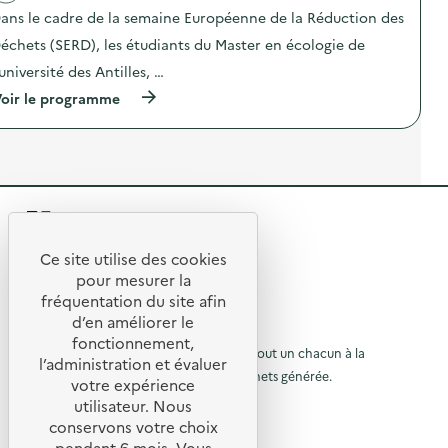
a
u
ans le cadre de la semaine Européenne de la Réduction des
c
n
t
échets (SERD), les étudiants du Master en écologie de
e
i
d
o
’université des Antilles, …
é
n
c
(
oir le programme
:
h
à
A
è
p
t
t
r
e
e
o
l
r
p
i
i
o
e
e
s
r
)
R
d
c
e
o
e
l
Ce site utilise des cookies
m
R
'
p
t
pour mesurer la
a
o
e
fréquentation du site afin
o
c
s
d’en améliorer le
t
t
t
u
© 2026 SERD
i
a
fonctionnement,
o
o
L’objectif de la SERD est de sensibiliser tout un chacun à la
g
r
l’administration et évaluer
n
e
nécessité de réduire la quantité de déchets générée.
u
votre expérience
à
:
É
SUIVEZ-NOUS
V
c
utilisateur. Nous
r
l
i
o
conservons votre choix
l
à
l
X (anciennement Twitter)
a
pendant 6 mois. Vous