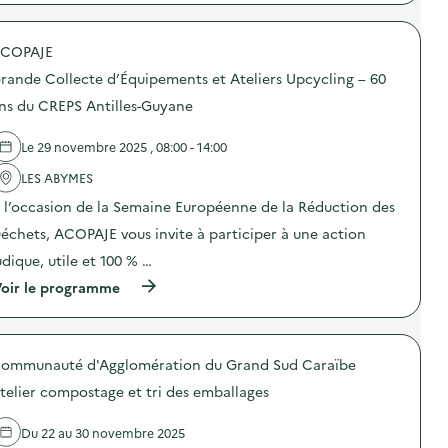
p
r
o
COPAJE
p
o
rande Collecte d’Équipements et Ateliers Upcycling – 60
s
d
ns du CREPS Antilles-Guyane
e
l
Le 29 novembre 2025 , 08:00 - 14:00
'
a
LES ABYMES
c
t
 l’occasion de la Semaine Européenne de la Réduction des
i
o
échets, ACOPAJE vous invite à participer à une action
n
udique, utile et 100 % …
:
V
(
oir le programme
i
à
s
p
i
r
t
o
e
ommunauté d'Agglomération du Grand Sud Caraïbe
p
d
o
’
telier compostage et tri des emballages
s
u
d
n
e
Du 22 au 30 novembre 2025
s
l