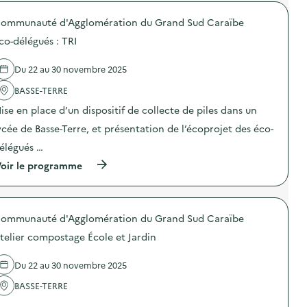
r
o
ommunauté d'Agglomération du Grand Sud Caraïbe
p
o
co-délégués : TRI
s
d
e
Du 22 au 30 novembre 2025
l
'
BASSE-TERRE
a
ise en place d’un dispositif de collecte de piles dans un
c
t
ycée de Basse-Terre, et présentation de l’écoprojet des éco-
i
o
élégués …
n
(
oir le programme
:
à
A
p
t
r
e
o
l
ommunauté d'Agglomération du Grand Sud Caraïbe
p
i
o
e
telier compostage École et Jardin
s
r
d
c
e
o
Du 22 au 30 novembre 2025
l
m
'
BASSE-TERRE
p
a
o
…
c