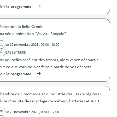
s
t
t
(
oir le programme
i
a
à
o
g
p
n
e
r
:
e
o
É
t
édération la Belle Créole
p
c
t
o
o
ournée d'animation "Va, vit...Recycle"
r
s
-
i
d
d
d
e
Le 22 novembre 2025 , 09:00 - 13:00
é
e
l
l
s
'
BASSE-TERRE
é
e
a
g
m
os poubelles recèlent des trésors, alors venez découvrir
c
u
b
t
out ce que vous pouvez faire à partir de vos déchets. …
é
a
i
s
l
o
(
oir le programme
:
l
n
à
T
a
:
p
R
g
A
r
I
e
t
o
)
s
e
Chambre de Commerce et d'Industrie des Iles de région Guadeloupe
p
)
l
o
isite d'un site de recyclage de métaux, batteries et VHU
i
s
e
d
r
e
Le 25 novembre 2025 , 10:00 - 12:00
c
l