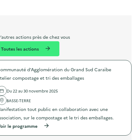
t
s
r
i
v
l
t
t
o
è
i
a
e
n
n
b
l
m
e
e
e
m
’autres actions près de chez vous
l
n
e
Toutes les actions
l
t
n
é
t
ommunauté d'Agglomération du Grand Sud Caraïbe
d
telier compostage et tri des emballages
e
l
Du 22 au 30 novembre 2025
a
BASSE-TERRE
v
anifestation tout public en collaboration avec une
o
ssociation, sur le compostage et le tri des emballages.
i
(
oir le programme
e
à
p