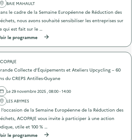
o
'
BAIE MAHAULT
m
a
ans le cadre de la Semaine Européenne de Réduction des
p
c
o
t
échets, nous avons souhaité sensibiliser les entreprises sur
s
i
t
o
e qui est fait sur le …
a
n
(
g
oir le programme
:
à
e
J
p
É
o
r
c
u
o
o
r
COPAJE
p
l
n
o
e
é
rande Collecte d’Équipements et Ateliers Upcycling – 60
s
e
e
d
t
d
ns du CREPS Antilles-Guyane
e
J
’
l
a
a
Le 29 novembre 2025 , 08:00 - 14:00
'
r
n
a
d
i
LES ABYMES
c
i
m
t
n
a
 l’occasion de la Semaine Européenne de la Réduction des
i
)
t
o
i
échets, ACOPAJE vous invite à participer à une action
n
o
udique, utile et 100 % …
:
n
V
“
(
oir le programme
i
V
à