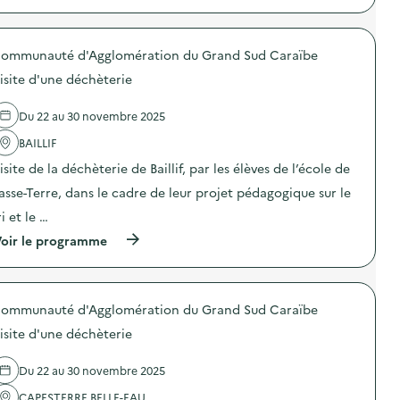
s
a
p
i
,
r
t
v
o
e
i
ommunauté d'Agglomération du Grand Sud Caraïbe
p
d
t
o
’
isite d'une déchèterie
…
s
u
R
d
n
e
e
Du 22 au 30 novembre 2025
s
c
l
i
y
'
BAILLIF
t
c
a
e
l
isite de la déchèterie de Baillif, par les élèves de l’école de
c
d
e
t
e
asse-Terre, dans le cadre de leur projet pédagogique sur le
”
i
r
)
o
ri et le …
e
n
c
(
oir le programme
:
y
à
G
c
p
r
l
r
a
a
o
n
g
ommunauté d'Agglomération du Grand Sud Caraïbe
p
d
e
o
e
isite d'une déchèterie
d
s
C
e
d
o
m
e
l
Du 22 au 30 novembre 2025
é
l
l
t
'
CAPESTERRE BELLE-EAU
e