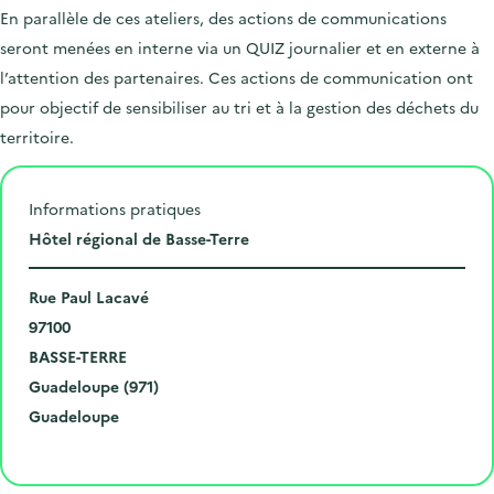
En parallèle de ces ateliers, des actions de communications
seront menées en interne via un QUIZ journalier et en externe à
l’attention des partenaires. Ces actions de communication ont
pour objectif de sensibiliser au tri et à la gestion des déchets du
territoire.
Informations pratiques
L
Hôtel régional de Basse-Terre
i
N
e
Rue Paul Lacavé
u
C
u
97100
m
o
V
d
BASSE-TERRE
é
d
i
D
e
Guadeloupe (971)
r
e
l
é
R
l
Guadeloupe
o
p
l
p
é
'
Cliquer pour afficher la carte
e
o
e
a
g
é