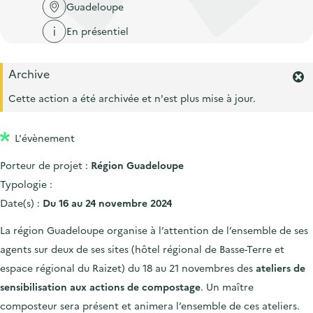
'
c
Guadeloupe
n
n
a
c
En présentiel
p
c
c
u
r
i
c
e
Archive
i
p
u
i
F
n
a
e
e
Cette action a été archivée et n'est plus mise à jour.
l
c
l
r
i
m
i
l
L'évènement
e
p
r
Porteur de projet :
Région Guadeloupe
l
a
'
Typologie :
l
a
Date(s) :
Du 16 au 24 novembre 2024
e
l
e
La région Guadeloupe organise à l’attention de l’ensemble de ses
r
agents sur deux de ses sites (hôtel régional de Basse-Terre et
t
e
espace régional du Raizet) du 18 au 21 novembres des
ateliers de
.
sensibilisation aux actions de compostage
. Un maître
composteur sera présent et animera l’ensemble de ces ateliers.