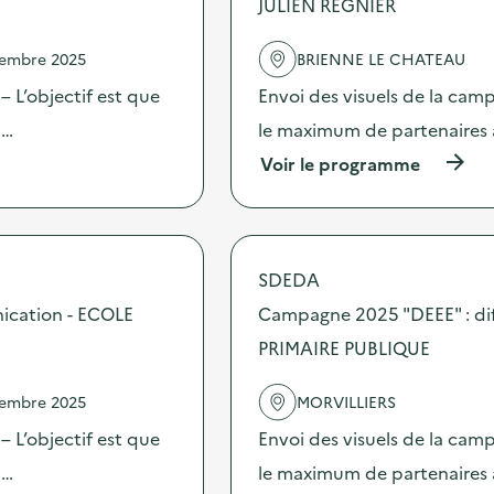
JULIEN REGNIER
e
l
'
vembre 2025
BRIENNE LE CHATEAU
a
c
 L’objectif est que
Envoi des visuels de la cam
t
 …
le maximum de partenaires 
i
o
(
Voir le programme
n
à
:
p
C
r
a
o
m
p
SDEDA
p
o
a
s
ication - ECOLE
Campagne 2025 "DEEE" : dif
g
d
n
PRIMAIRE PUBLIQUE
e
e
l
2
'
vembre 2025
MORVILLIERS
0
a
2
c
 L’objectif est que
Envoi des visuels de la cam
5
t
“
 …
le maximum de partenaires 
i
D