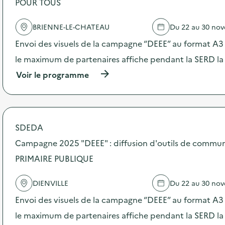
POUR TOUS
e
l
'
BRIENNE-LE-CHATEAU
Du 22 au 30 no
a
c
Envoi des visuels de la campagne “DEEE” au format A3 –
t
le maximum de partenaires affiche pendant la SERD la
i
o
(
Voir le programme
n
à
:
p
C
r
a
o
m
p
SDEDA
p
o
a
s
Campagne 2025 "DEEE" : diffusion d'outils de commun
g
d
n
PRIMAIRE PUBLIQUE
e
e
l
2
'
DIENVILLE
Du 22 au 30 no
0
a
2
c
Envoi des visuels de la campagne “DEEE” au format A3 –
5
t
“
le maximum de partenaires affiche pendant la SERD la
i
D