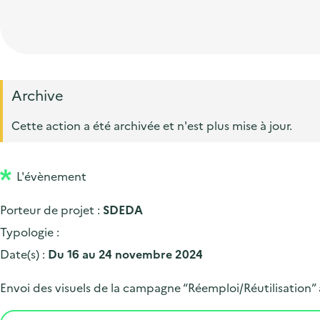
t
p
'
e
i
r
a
d
o
i
c
'
n
n
c
a
p
c
Archive
u
c
r
i
e
Cette action a été archivée et n'est plus mise à jour.
c
i
p
i
u
n
a
l
e
L'évènement
c
l
i
i
Porteur de projet :
SDEDA
l
p
Typologie :
a
Date(s) :
Du 16 au 24 novembre 2024
l
Envoi des visuels de la campagne “Réemploi/Réutilisation”
e