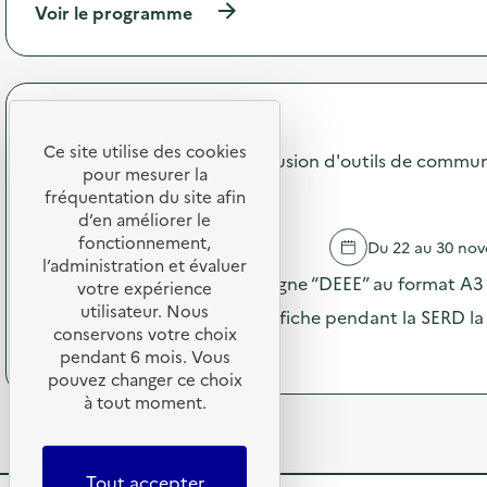
o
(
Voir le programme
E
n
à
E
:
p
E
C
r
”
a
o
:
m
p
d
SDEDA
p
o
i
a
Ce site utilise des cookies
s
Campagne 2025 "DEEE" : diffusion d'outils de commun
f
g
pour mesurer la
d
f
n
PRIMAIRE PUBLIQUE
e
fréquentation du site afin
u
e
l
d’en améliorer le
s
2
'
fonctionnement,
i
MAIZIERES LES BRIENNE
Du 22 au 30 no
0
a
o
l’administration et évaluer
2
c
Envoi des visuels de la campagne “DEEE” au format A3 –
n
votre expérience
5
t
d
utilisateur. Nous
“
le maximum de partenaires affiche pendant la SERD la
i
’
D
conservons votre choix
o
o
(
Voir le programme
E
pendant 6 mois. Vous
n
u
à
E
pouvez changer ce choix
:
t
p
E
à tout moment.
C
i
r
”
a
l
o
:
m
s
p
d
p
d
o
i
Tout accepter
a