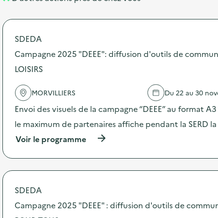
l
t
é
SDEDA
d
Campagne 2025 "DEEE": diffusion d'outils de commun
e
LOISIRS
l
a
MORVILLIERS
Du 22 au 30 no
v
Envoi des visuels de la campagne “DEEE” au format A3 –
o
le maximum de partenaires affiche pendant la SERD la
i
(
Voir le programme
e
à
p
r
o
p
SDEDA
o
s
Campagne 2025 "DEEE" : diffusion d'outils de commu
d