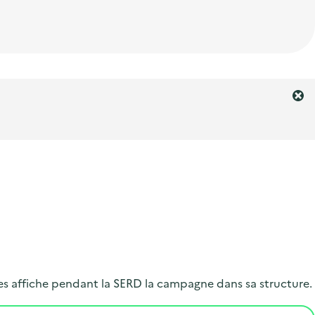
F
e
r
m
e
r
l
'
a
l
e
r
es affiche pendant la SERD la campagne dans sa structure.
t
e