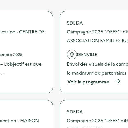
SDEDA
ication - CENTRE DE
Campagne 2025 "DEEE" : dif
ASSOCIATION FAMILLES R
vembre 2025
DIENVILLE
 L’objectif est que
Envoi des visuels de la cam
 …
le maximum de partenaires 
(
Voir le programme
à
p
r
o
p
SDEDA
o
s
nication - MAISON
Campagne 2025 "DEEE" diff
d