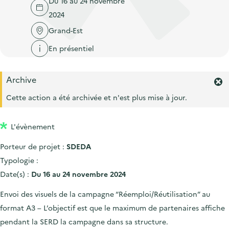
Du 16 au 24 novembre
'
c
n
n
2024
a
c
p
c
c
Grand-Est
u
r
i
c
e
En présentiel
i
p
u
i
n
a
e
l
Archive
c
l
i
F
i
e
Cette action a été archivée et n'est plus mise à jour.
l
r
p
m
a
L'évènement
e
l
r
Porteur de projet :
SDEDA
l
e
'
Typologie :
a
Date(s) :
Du 16 au 24 novembre 2024
l
e
Envoi des visuels de la campagne “Réemploi/Réutilisation” au
r
format A3 – L’objectif est que le maximum de partenaires affiche
t
e
pendant la SERD la campagne dans sa structure.