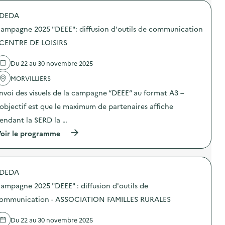
é
DEDA
d
ampagne 2025 "DEEE": diffusion d'outils de communication
e
 CENTRE DE LOISIRS
l
a
Du 22 au 30 novembre 2025
v
MORVILLIERS
o
nvoi des visuels de la campagne “DEEE” au format A3 –
i
’objectif est que le maximum de partenaires affiche
e
endant la SERD la …
(
oir le programme
à
p
r
o
DEDA
p
o
ampagne 2025 "DEEE" : diffusion d'outils de
s
d
ommunication - ASSOCIATION FAMILLES RURALES
e
l
Du 22 au 30 novembre 2025
'