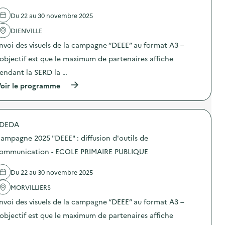
’
e
o
2
o
l
n
5
Du 22 au 30 novembre 2025
u
'
–
“
t
a
C
D
DIENVILLE
i
c
E
E
l
t
N
E
nvoi des visuels de la campagne “DEEE” au format A3 –
s
i
T
E
d
o
’objectif est que le maximum de partenaires affiche
R
”
e
n
E
:
endant la SERD la …
c
:
D
d
o
C
E
i
(
oir le programme
m
a
L
f
à
m
m
O
f
p
u
p
I
u
r
n
a
S
s
o
i
g
DEDA
I
i
p
c
n
R
o
o
a
e
ampagne 2025 "DEEE" : diffusion d'outils de
S
n
s
t
2
)
d
d
ommunication - ECOLE PRIMAIRE PUBLIQUE
i
0
’
e
o
2
o
l
n
5
Du 22 au 30 novembre 2025
u
'
–
“
t
a
A
D
MORVILLIERS
i
c
S
E
l
t
S
E
nvoi des visuels de la campagne “DEEE” au format A3 –
s
i
O
E
d
o
’objectif est que le maximum de partenaires affiche
C
”
e
n