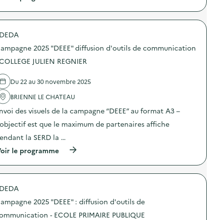
a
f
à
m
f
p
p
u
r
a
s
o
g
DEDA
i
p
n
o
o
e
ampagne 2025 "DEEE" diffusion d'outils de communication
n
s
2
d
d
 COLLEGE JULIEN REGNIER
0
’
e
2
o
l
5
Du 22 au 30 novembre 2025
u
'
“
t
a
D
BRIENNE LE CHATEAU
i
c
E
l
t
E
nvoi des visuels de la campagne “DEEE” au format A3 –
s
i
E
d
o
’objectif est que le maximum de partenaires affiche
”
e
n
:
endant la SERD la …
c
:
d
o
C
i
(
oir le programme
m
a
f
à
m
m
f
p
u
p
u
r
n
a
s
o
i
g
DEDA
i
p
c
n
o
o
a
e
ampagne 2025 "DEEE" : diffusion d'outils de
n
s
t
2
d
d
ommunication - ECOLE PRIMAIRE PUBLIQUE
i
0