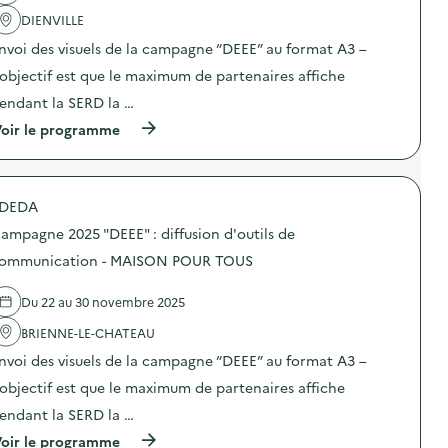
a
DIENVILLE
c
t
nvoi des visuels de la campagne “DEEE” au format A3 –
i
o
’objectif est que le maximum de partenaires affiche
n
endant la SERD la …
:
C
(
oir le programme
a
à
m
p
p
r
a
o
g
DEDA
p
n
o
e
ampagne 2025 "DEEE" : diffusion d'outils de
s
2
d
ommunication - MAISON POUR TOUS
0
e
2
l
5
Du 22 au 30 novembre 2025
'
“
a
D
BRIENNE-LE-CHATEAU
c
E
t
E
nvoi des visuels de la campagne “DEEE” au format A3 –
i
E
o
’objectif est que le maximum de partenaires affiche
”
n
:
endant la SERD la …
:
d
C
i
(
oir le programme