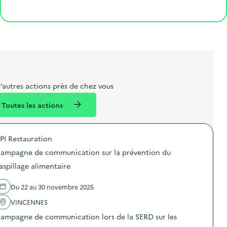
r
e
l
é
é
Cliquer pour afficher la carte
o
p
l
p
g
e
o
e
a
i
t
s
r
o
l
t
t
n
i
a
e
b
l
m
’autres actions près de chez vous
e
e
Toutes les actions
l
n
l
t
PI Restauration
é
ampagne de communication sur la prévention du
d
aspillage alimentaire
e
l
Du 22 au 30 novembre 2025
a
VINCENNES
v
ampagne de communication lors de la SERD sur les
o