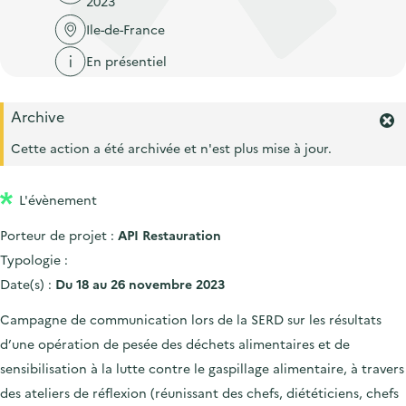
2023
'
c
n
n
a
Ile-de-France
c
p
c
c
u
En présentiel
r
i
c
e
i
p
u
i
Archive
n
a
e
F
l
c
l
e
Cette action a été archivée et n'est plus mise à jour.
i
r
i
l
m
p
L'évènement
e
a
r
Porteur de projet :
API Restauration
l
l
'
Typologie :
e
a
Date(s) :
Du 18 au 26 novembre 2023
l
e
Campagne de communication lors de la SERD sur les résultats
r
d’une opération de pesée des déchets alimentaires et de
t
e
sensibilisation à la lutte contre le gaspillage alimentaire, à travers
.
des ateliers de réflexion (réunissant des chefs, diététiciens, chefs