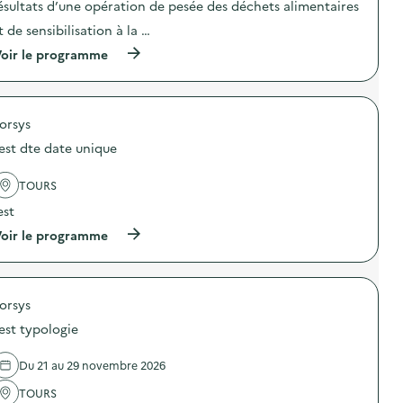
ésultats d’une opération de pesée des déchets alimentaires
i
t de sensibilisation à la …
e
(
oir le programme
à
p
r
o
orsys
p
o
est dte date unique
s
d
e
TOURS
l
est
'
a
(
oir le programme
c
à
t
p
i
r
o
o
n
orsys
p
:
o
C
est typologie
s
a
d
m
e
Du 21 au 29 novembre 2026
p
l
a
'
TOURS
g