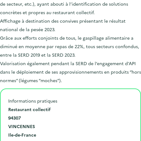
de secteur, etc.), ayant abouti à l’identification de solutions
concrètes et propres au restaurant collectif.
Affichage à destination des convives présentant le résultat
national de la pesée 2023.
Grâce aux efforts conjoints de tous, le gaspillage alimentaire a
diminué en moyenne par repas de 22%, tous secteurs confondus,
entre la SERD 2019 et la SERD 2023.
Valorisation également pendant la SERD de l’engagement d’API
dans le déploiement de ses approvisionnements en produits “hors
normes” (légumes “moches”).
Informations pratiques
N
Restaurant collectif
u
C
94307
m
o
V
VINCENNES
é
d
i
D
R
Ile-de-France