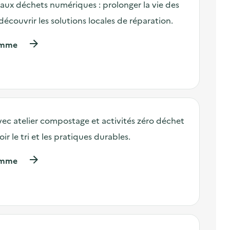
n aux déchets numériques : prolonger la vie des
écouvrir les solutions locales de réparation.
(
ramme
à
p
r
o
p
o
s
ec atelier compostage et activités zéro déchet
d
e
 le tri et les pratiques durables.
l
'
(
ramme
a
à
c
p
t
r
i
o
o
p
n
o
:
s
L