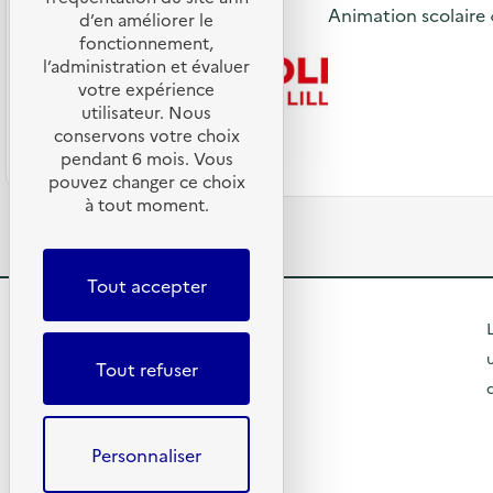
Animation scolaire 
d’en améliorer le
fonctionnement,
l’administration et évaluer
votre expérience
utilisateur. Nous
conservons votre choix
pendant 6 mois. Vous
pouvez changer ce choix
à tout moment.
Tout accepter
R
L
e
Tout refuser
t
R
o
e
Personnaliser
u
t
© 2026 SERD