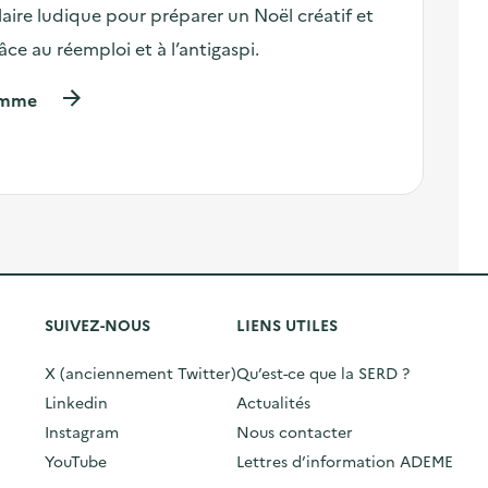
aire ludique pour préparer un Noël créatif et
d
e
e
s
ce au réemploi et à l’antigaspi.
l
D
'
E
(
ramme
a
E
à
c
E
p
t
r
i
:
o
o
k
p
n
é
o
:
s
s
M
a
d
i
k
e
n
o
l
i
'
SUIVEZ-NOUS
LIENS UTILES
-
?
a
m
I
c
a
n
X (anciennement Twitter)
Qu’est-ce que la SERD ?
t
r
t
Linkedin
Actualités
i
c
e
o
h
r
Instagram
Nous contacter
n
é
v
YouTube
Lettres d’information ADEME
:
d
e