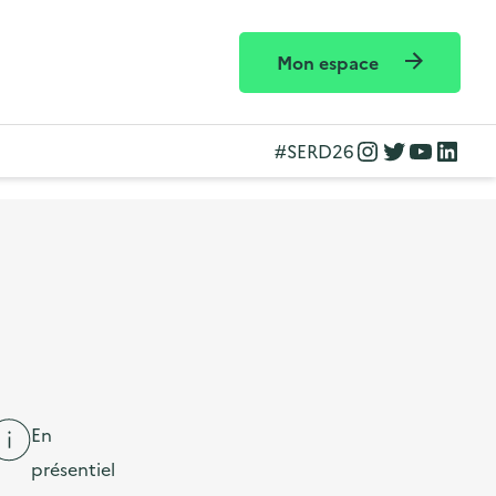
Mon espace
Instagram
Twitter
YouTube
LinkedIn
#SERD26
En
présentiel