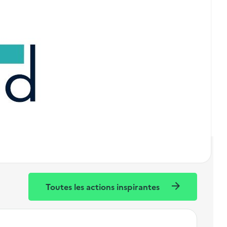
s biodéchets. Même en ville et sans jardin !
Toutes les actions inspirantes