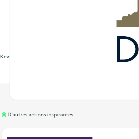
Kevin Nahelou, du service transitions de la ville de Dinard
D’autres actions inspirantes