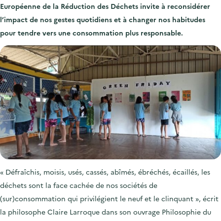
'
c
Européenne de la Réduction des Déchets invite à reconsidérer
n
n
a
c
l’impact de nos gestes quotidiens et à changer nos habitudes
p
c
c
u
pour tendre vers une consommation plus responsable.
r
i
c
e
i
p
u
i
n
a
e
l
c
l
i
i
l
p
a
l
e
« Défraîchis, moisis, usés, cassés, abîmés, ébréchés, écaillés, les
déchets sont la face cachée de nos sociétés de
(sur)consommation qui privilégient le neuf et le clinquant », écrit
la philosophe Claire Larroque dans son ouvrage Philosophie du