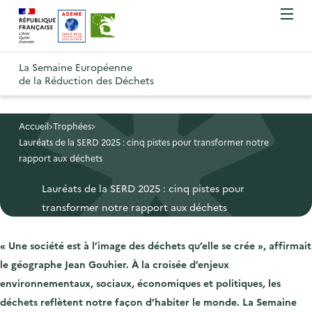
A
A
Gestion des cookies
O
R
l
l
u
e
v
l
l
R
t
r
e
e
La Semaine Européenne
e
i
o
de la Réduction des Déchets
r
r
r
t
u
l
à
a
o
r
e
l
u
u
m
Accueil
Trophées
à
a
c
e
Lauréats de la SERD 2025 : cinq pistes pour transformer notre
r
l
n
n
o
rapport aux déchets
à
a
u
a
n
l
p
Lauréats de la SERD 2025 : cinq pistes pour
v
t
a
a
transformer notre rapport aux déchets
i
e
p
g
g
n
a
e
« Une société est à l’image des déchets qu’elle se crée », affirmait
a
u
g
d
le géographe Jean Gouhier. À la croisée d’enjeux
t
p
e
'
environnementaux, sociaux, économiques et politiques, les
i
r
d
a
déchets reflètent notre façon d’habiter le monde. La Semaine
o
i