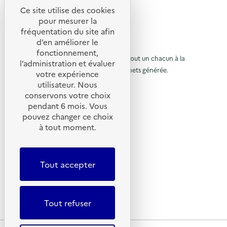
e
Ce site utilise des cookies
R
t
pour mesurer la
e
fréquentation du site afin
o
d’en améliorer le
t
u
© 2026 SERD
fonctionnement,
o
L’objectif de la SERD est de sensibiliser tout un chacun à la
r
l’administration et évaluer
nécessité de réduire la quantité de déchets générée.
u
votre expérience
à
SUIVEZ-NOUS
utilisateur. Nous
r
l
conservons votre choix
à
X (anciennement Twitter)
a
pendant 6 mois. Vous
l
Linkedin
p
pouvez changer ce choix
Instagram
a
à tout moment.
a
YouTube
p
g
LIENS UTILES
a
e
Tout accepter
g
Qu’est-ce que la SERD ?
d
Actualités
e
'
Nous contacter
d
a
Tout refuser
Lettres d’information ADEME
'
c
a
c