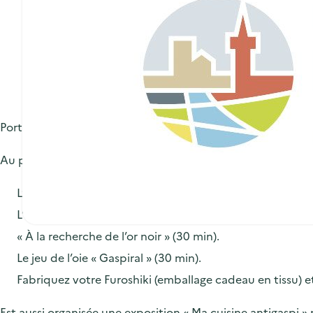
Porteur de projet :
communauté d’agglomération Béthune-
Au programme
L’escape game « Mission 5R-0D » (30 min).
L’escape game « Erreur 404 » (30 min).
« À la recherche de l’or noir » (30 min).
Le jeu de l’oie « Gaspiral » (30 min).
Fabriquez votre Furoshiki (emballage cadeau en tissu) 
Est aussi organisée une exposition « Ma cuisine antigaspi 