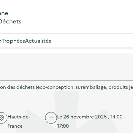
nne
 Déchets
n
Trophées
Actualités
on des déchets (éco-conception, suremballage, produits j
Hauts-de-
Le 26 novembre 2025 , 14:00 -
France
17:00