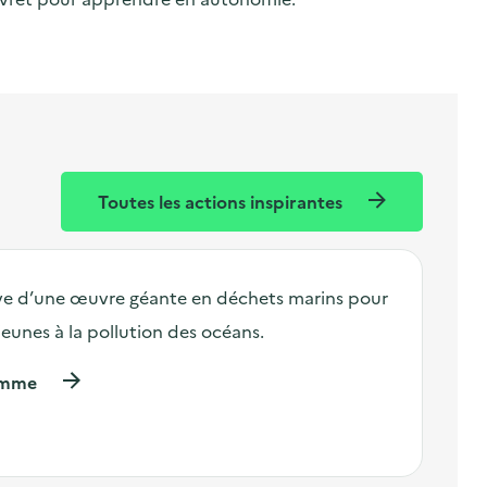
Toutes les actions inspirantes
ive d’une œuvre géante en déchets marins pour
s jeunes à la pollution des océans.
(
ramme
à
p
r
o
p