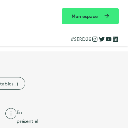
Mon espace
Instagram
Twitter
YouTube
LinkedIn
#SERD26
etables…)
En
présentiel