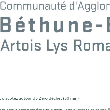
Bruay Artois-Lys Romane
et discutez autour du Zéro déchet (30 min).
» pour tout comprendre sur le gaspillage alimentaire et son