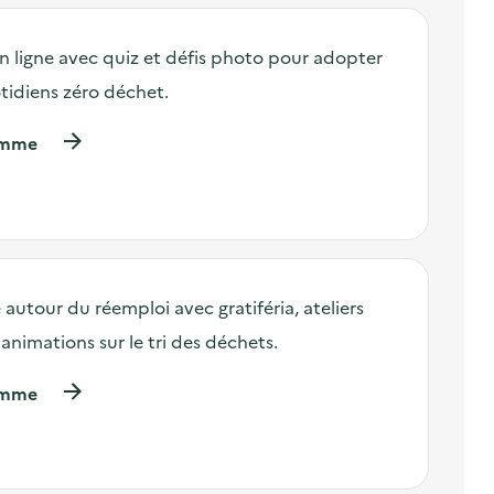
o
s
n ligne avec quiz et défis photo pour adopter
d
e
tidiens zéro déchet.
l
'
(
ramme
a
à
c
p
t
r
i
o
o
p
n
o
:
s
V
 autour du réemploi avec gratiféria, ateliers
d
i
e
s
animations sur le tri des déchets.
l
i
'
t
(
ramme
a
e
à
c
d
p
t
e
r
i
«
o
o