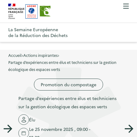
A
A
O
R
l
l
u
e
v
l
l
R
t
r
e
e
La Semaine Européenne
e
i
o
de la Réduction des Déchets
r
r
r
t
u
l
à
a
o
r
e
l
u
u
m
Accueil
Actions inspirantes
à
a
c
e
Partage d’expériences entre élus et techniciens sur la gestion
r
l
n
n
o
écologique des espaces verts
à
a
u
a
n
l
p
Promotion du compostage
v
t
a
a
i
e
p
Partage d’expériences entre élus et techniciens
g
g
n
a
sur la gestion écologique des espaces verts
e
a
u
g
d
t
p
Élu
e
'
i
r
Le 25 novembre 2025 , 09:00 -
d
a
o
i