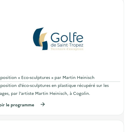
o
p
o
s
d
e
l
'
a
c
t
i
o
n
:
A
t
position « Eco-sculptures » par Martin Heinisch
e
position d’éco-sculptures en plastique récupéré sur les
l
i
ages, par l’artiste Martin Heinisch, à Cogolin.
e
r
(
oir le programme
«
à
p
R
r
i
o
e
p
n