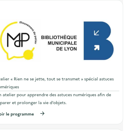
elier « Rien ne se jette, tout se transmet » spécial astuces
umériques
n atelier pour apprendre des astuces numériques afin de
parer et prolonger la vie d’objets.
(
oir le programme
à
p
r