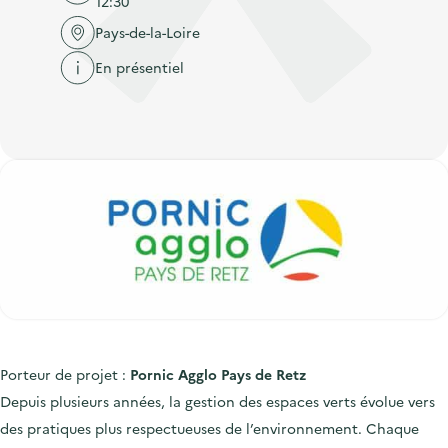
12:30
'
c
n
n
a
Pays-de-la-Loire
c
p
c
c
u
En présentiel
r
i
c
e
i
p
u
i
n
a
e
l
c
l
i
i
l
p
a
l
e
Porteur de projet :
Pornic Agglo Pays de Retz
Depuis plusieurs années, la gestion des espaces verts évolue vers
des pratiques plus respectueuses de l’environnement. Chaque