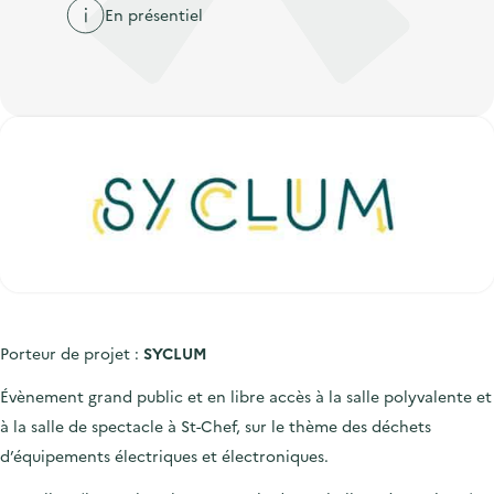
'
c
En présentiel
n
n
a
c
p
c
c
u
r
i
c
e
i
p
u
i
n
a
e
l
c
l
i
i
l
p
a
l
e
Porteur de projet :
SYCLUM
Évènement grand public et en libre accès à la salle polyvalente et
à la salle de spectacle à St-Chef, sur le thème des déchets
d’équipements électriques et électroniques.