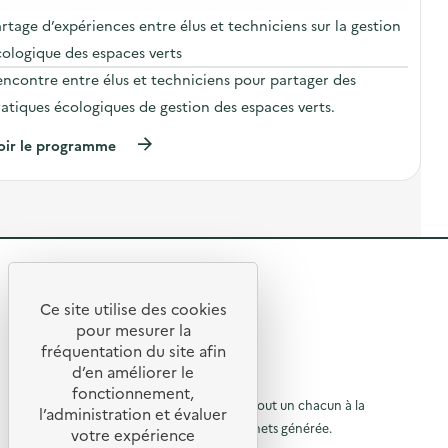
1
r
s
rtage d’expériences entre élus et techniciens sur la gestion
P
é
cologique des espaces verts
o
t
d
a
encontre entre élus et techniciens pour partager des
c
t
a
s
atiques écologiques de gestion des espaces verts.
s
t
»
(
oir le programme
p
)
à
a
p
r
r
j
o
o
p
u
o
r
s
s
d
R
u
e
r
e
l
Ce site utilise des cookies
l
'
R
e
t
pour mesurer la
a
s
fréquentation du site afin
e
c
o
D
t
d’en améliorer le
E
t
u
i
© 2026 SERD
E
fonctionnement,
o
o
L’objectif de la SERD est de sensibiliser tout un chacun à la
E
r
l’administration et évaluer
n
)
nécessité de réduire la quantité de déchets générée.
u
:
votre expérience
à
P