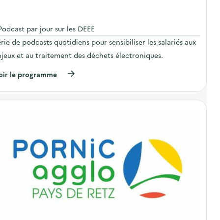
n
:
J
o
Podcast par jour sur les DEEE
u
rie de podcasts quotidiens pour sensibiliser les salariés aux
r
n
jeux et au traitement des déchets électroniques.
é
e
(
oir le programme
«
à
p
L
r
e
o
s
p
D
o
3
s
E
d
d
e
a
l
n
'
s
a
t
c
o
t
u
i
s
o
l
n
e
:
u