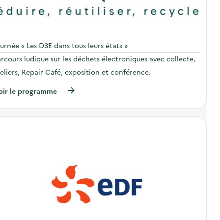
urnée « Les D3E dans tous leurs états »
rcours ludique sur les déchets électroniques avec collecte,
eliers, Repair Café, exposition et conférence.
(
oir le programme
à
p
r
o
p
o
s
d
e
l
'
a
c
t
i
o