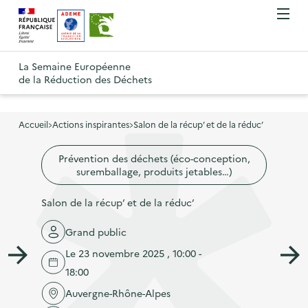
A
A
Gestion des cookies
O
R
l
l
u
e
v
l
l
R
t
r
e
e
La Semaine Européenne
e
i
o
de la Réduction des Déchets
r
r
r
t
u
l
à
a
o
r
e
l
u
u
m
Accueil
Actions inspirantes
Salon de la récup’ et de la réduc’
à
a
c
e
r
l
n
n
o
Prévention des déchets (éco-conception,
à
a
u
suremballage, produits jetables…)
a
n
l
p
v
t
a
Salon de la récup’ et de la réduc’
a
i
e
p
g
g
n
Grand public
a
e
a
u
Le 23 novembre 2025 , 10:00 -
g
d
t
p
18:00
e
'
i
r
d
Auvergne-Rhône-Alpes
a
o
i