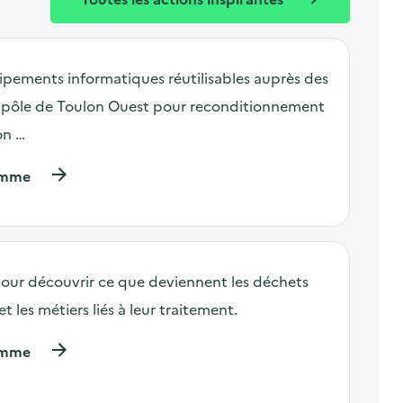
ipements informatiques réutilisables auprès des
u pôle de Toulon Ouest pour reconditionnement
on …
(
ramme
à
p
r
o
p
o
pour découvrir ce que deviennent les déchets
s
et les métiers liés à leur traitement.
d
e
l
(
ramme
'
à
a
p
c
r