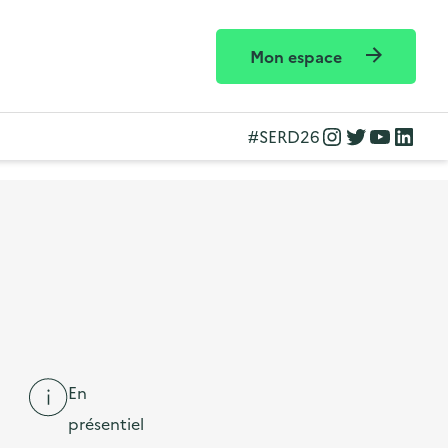
Mon espace
Instagram
Twitter
YouTube
LinkedIn
#SERD26
En
présentiel