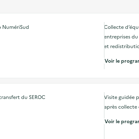
o NumériSud
Collecte d’équ
entreprises d
et redistributi
Voir le prog
e transfert du SEROC
Visite guidée 
après collecte 
Voir le prog