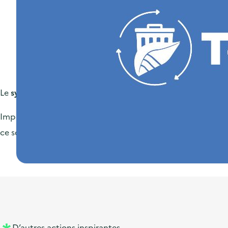
Le
syndicat mixte Touraine Propre
propose de découvrir les
Implanté en Touraine depuis 1989, le groupe Envie dispose
ce sont plus de 3 000 produits, soit 150 tonnes, qui connai
D’autres actions inspirantes