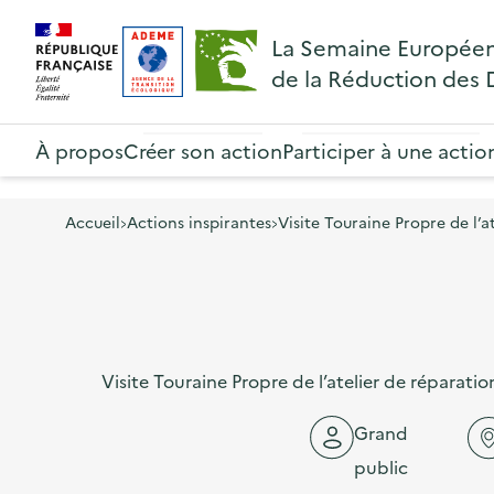
A
A
Gestion des cookies
R
La Semaine Europée
l
l
e
de la Réduction des
l
l
t
R
e
e
o
e
À propos
Créer son action
Participer à une actio
r
r
u
t
à
a
r
o
l
u
Accueil
Actions inspirantes
Visite Touraine Propre de l’a
à
u
a
c
l
r
n
o
a
à
a
n
p
l
v
t
a
Visite Touraine Propre de l’atelier de réparati
a
i
e
g
p
g
n
Grand
e
a
a
u
public
d
g