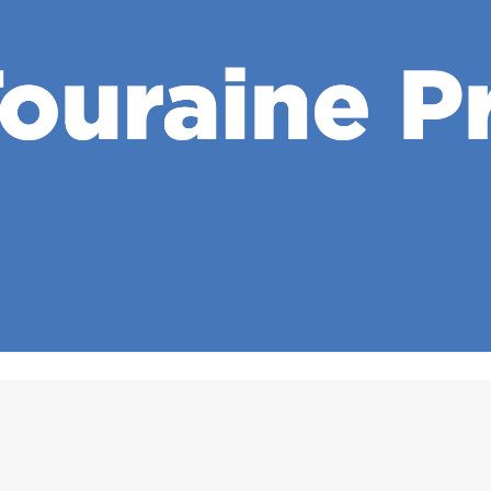
 coulisses de l’atelier de réparation d’Envie Touraine à Sai
 d’une importante expérience dans la rénovation et la vent
ssent une seconde vie grâce à cet atelier.