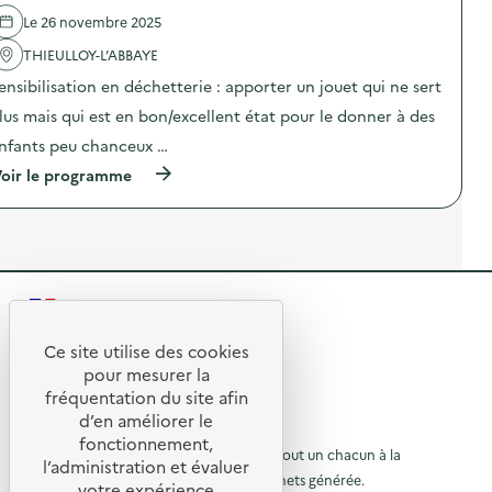
d
I
,
e
Le 26 novembre 2025
Y
1
l
F
d
'
THIEULLOY-L’ABBAYE
u
é
a
r
ensibilisation en déchetterie : apporter un jouet qui ne sert
f
c
o
i
t
lus mais qui est en bon/excellent état pour le donner à des
s
»
i
h
:
o
nfants peu chanceux …
i
J
n
k
(
o
oir le programme
:
i
à
u
«
e
p
r
1
m
r
n
j
b
o
é
o
a
p
e
u
l
o
a
r
l
s
n
,
R
a
d
t
1
g
e
i
d
e
e
l
-
Ce site utilise des cookies
é
c
R
'
g
f
t
pour mesurer la
a
a
a
i
e
fréquentation du site afin
d
o
c
s
»
e
d’en améliorer le
t
p
:
t
u
© 2026 SERD
a
i
i
J
fonctionnement,
u
o
o
)
L’objectif de la SERD est de sensibiliser tout un chacun à la
o
r
l’administration et évaluer
)
n
u
nécessité de réduire la quantité de déchets générée.
u
votre expérience
à
: