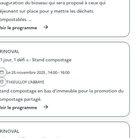
nauguration du bioseau qui sera proposé à ceux qui
o
éjeunent sur place pour y mettre les déchets
i
ompostables. …
e
(
oir le programme
à
p
r
o
RINOVAL
p
o
 1 jour, 1 défi » : Stand compostage
s
d
e
Le 25 novembre 2025 , 14:00 - 16:00
l
'
THIEULLOY L'ABBAYE
a
tand compostage en bas d’immeuble pour la promotion du
c
t
ompostage partagé.
i
o
(
oir le programme
n
à
:
p
«
r
1
o
j
RINOVAL
p
o
o