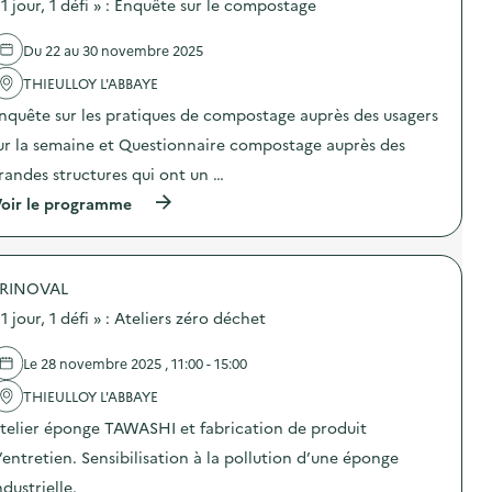
 1 jour, 1 défi » : Enquête sur le compostage
u
s
r
d
,
e
Du 22 au 30 novembre 2025
1
l
d
'
THIEULLOY L'ABBAYE
é
a
nquête sur les pratiques de compostage auprès des usagers
f
c
i
t
ur la semaine et Questionnaire compostage auprès des
»
i
:
o
randes structures qui ont un …
J
n
(
o
oir le programme
:
à
u
«
p
r
1
r
n
j
o
é
o
RINOVAL
p
e
u
o
D
r
 1 jour, 1 défi » : Ateliers zéro déchet
s
a
,
d
m
1
e
e
d
Le 28 novembre 2025 , 11:00 - 15:00
l
N
é
'
a
THIEULLOY L'ABBAYE
f
a
t
i
telier éponge TAWASHI et fabrication de produit
c
u
»
t
r
:
’entretien. Sensibilisation à la pollution d’une éponge
i
e
S
o
)
t
ndustrielle.