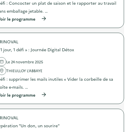
d
c
éfi : Concocter un plat de saison et le rapporter au travail
c
é
o
t
ans emballage jetable. …
f
m
i
i
p
o
(
oir le programme
»
o
n
à
:
s
:
p
A
t
«
r
t
a
1
o
e
g
j
RINOVAL
p
l
e
o
o
i
 1 jour, 1 défi » : Journée Digital Détox
)
u
s
e
r
d
r
,
e
Le 24 novembre 2025
s
1
l
z
d
'
THIEULLOY L'ABBAYE
é
é
a
r
éfi : supprimer les mails inutiles « Vider la corbeille de sa
f
c
o
i
t
d
oîte e-mails. …
»
i
é
:
o
(
oir le programme
c
A
n
à
h
t
:
p
e
e
«
r
t
l
1
o
)
i
j
RINOVAL
p
e
o
o
pération "Un don, un sourire"
r
u
s
D
r