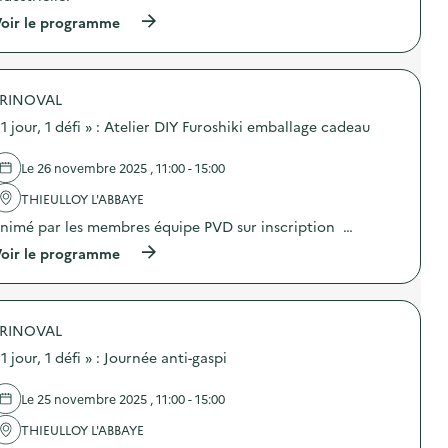
n
a
(
oir le programme
:
n
à
«
d
p
1
c
r
j
o
o
o
m
RINOVAL
p
u
p
o
r
o
 1 jour, 1 défi » : Atelier DIY Furoshiki emballage cadeau
s
,
s
d
1
t
e
d
Le 26 novembre 2025 , 11:00 - 15:00
a
l
é
g
'
THIEULLOY L'ABBAYE
f
e
a
i
)
nimé par les membres équipe PVD sur inscription …
c
»
t
:
(
oir le programme
i
E
à
o
n
p
n
q
r
:
u
o
«
ê
RINOVAL
p
1
t
o
j
 1 jour, 1 défi » : Journée anti-gaspi
e
s
o
s
d
u
u
e
Le 25 novembre 2025 , 11:00 - 15:00
r
r
l
,
l
'
THIEULLOY L'ABBAYE
1
e
a