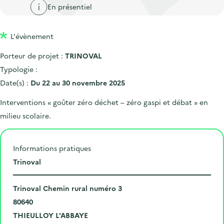
'
c
En présentiel
n
n
a
c
p
c
c
u
L'évènement
r
i
c
e
i
p
u
Porteur de projet :
TRINOVAL
i
n
a
e
Typologie :
l
c
l
i
Date(s) :
Du 22 au 30 novembre 2025
i
l
Interventions « goûter zéro déchet – zéro gaspi et débat » en
p
milieu scolaire.
a
l
e
Informations pratiques
L
Trinoval
i
N
e
Trinoval Chemin rural numéro 3
u
C
u
80640
m
o
V
d
THIEULLOY L'ABBAYE