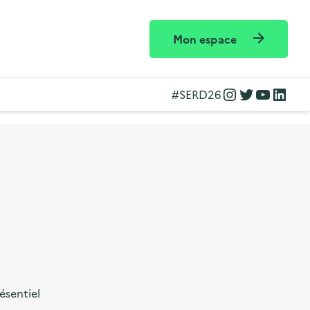
Mon espace
Instagram
Twitter
YouTube
LinkedIn
#SERD26
n
ésentiel