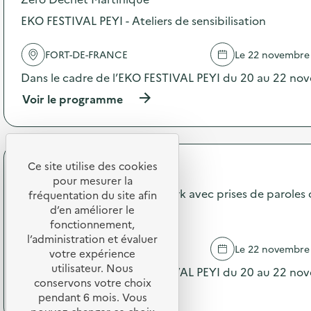
o
c
s
EKO FESTIVAL PEYI - Ateliers de sensibilisation
t
d
e
e
d
FORT-DE-FRANCE
Le 22 novembre
l
e
'
Dans le cadre de l’EKO FESTIVAL PEYI du 20 au 22 no
p
a
i
c
(
Voir le programme
l
t
à
e
i
p
s
o
r
u
n
o
s
:
p
Ce site utilise des cookies
a
Zéro Déchet Martinique
C
o
pour mesurer la
g
o
s
EKO FESTIVAL PEYI - Afterwork avec prises de paroles of
fréquentation du site afin
é
l
d
d’en améliorer le
e
réduction des déchets
l
e
s
fonctionnement,
e
l
,
l’administration et évaluer
c
'
FORT-DE-FRANCE
Le 22 novembre
t
votre expérience
t
a
é
e
utilisateur. Nous
c
Dans le cadre de l’EKO FESTIVAL PEYI du 20 au 22 no
l
é
t
conservons votre choix
é
(
Voir le programme
v
i
pendant 6 mois. Vous
p
à
é
o