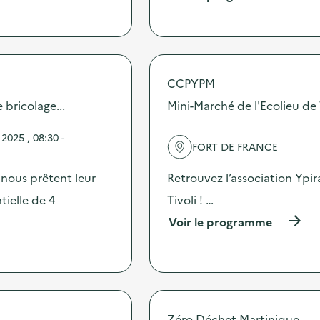
à
p
r
o
p
o
CCPYPM
s
d
bricolage...
Mini-Marché de l'Ecolieu de 
e
l
2025 , 08:30 -
'
FORT DE FRANCE
a
c
ous prêtent leur
Retrouvez l’association Ypi
t
i
ielle de 4
Tivoli ! …
o
(
Voir le programme
n
à
:
p
R
r
é
o
p
p
a
o
r
s
Zéro Déchet Martinique
e