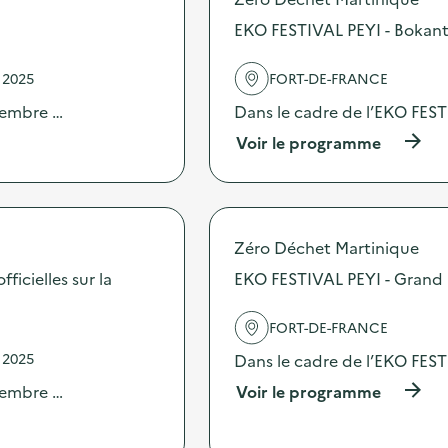
d
r
EKO FESTIVAL PEYI - Bokanta
e
p
l
o
'
u
 2025
FORT-DE-FRANCE
a
r
c
vembre …
Dans le cadre de l’EKO FES
p
t
r
(
Voir le programme
i
o
à
o
l
p
n
o
r
:
n
o
M
g
p
i
e
Zéro Déchet Martinique
o
n
r
s
ficielles sur la
EKO FESTIVAL PEYI - Grand 
i
l
d
-
a
e
M
v
FORT-DE-FRANCE
l
a
i
'
r
 2025
Dans le cadre de l’EKO FES
e
a
c
d
c
(
vembre …
Voir le programme
h
e
t
à
é
s
i
p
d
o
o
r