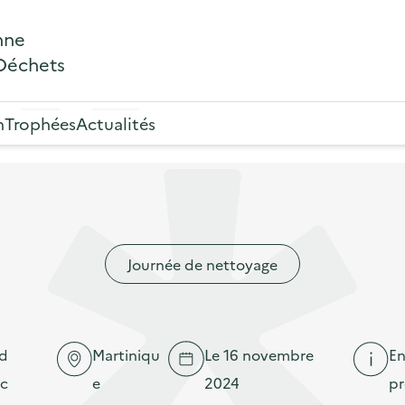
nne
 Déchets
n
Trophées
Actualités
Journée de nettoyage
d
Martiniqu
Le 16 novembre
E
ic
e
2024
pr