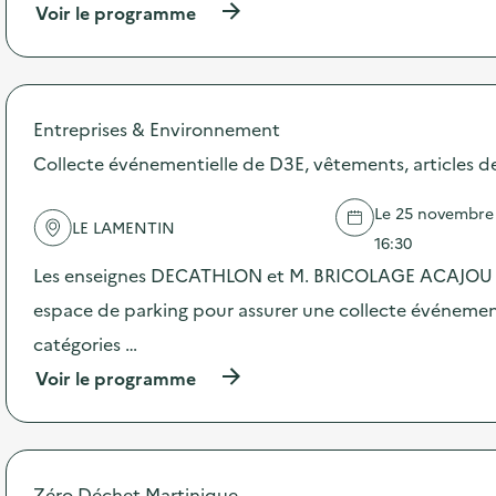
e
(
Voir le programme
à
p
r
o
p
Entreprises & Environnement
o
s
Collecte événementielle de D3E, vêtements, articles de 
d
e
Le 25 novembre 
l
LE LAMENTIN
'
16:30
a
Les enseignes DECATHLON et M. BRICOLAGE ACAJOU n
c
t
espace de parking pour assurer une collecte événement
i
catégories …
o
n
(
Voir le programme
:
à
C
p
o
r
l
o
l
p
Zéro Déchet Martinique
e