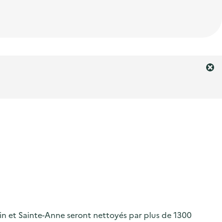
F
e
r
m
e
r
l
'
a
l
e
r
t
e
ain et Sainte-Anne seront nettoyés par plus de 1300