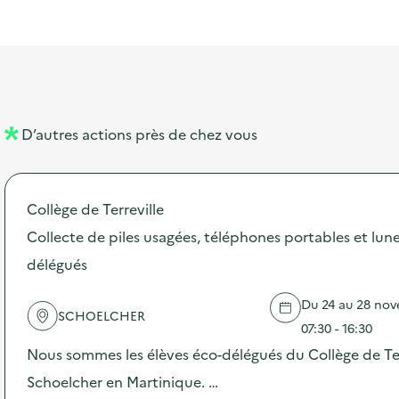
l
t
t
o
i
a
e
n
b
l
m
e
e
l
n
D’autres actions près de chez vous
l
t
é
Collège de Terreville
d
Collecte de piles usagées, téléphones portables et lune
e
délégués
l
a
Du 24 au 28 nov
SCHOELCHER
v
07:30 - 16:30
o
Nous sommes les élèves éco-délégués du Collège de Terre
i
Schoelcher en Martinique. …