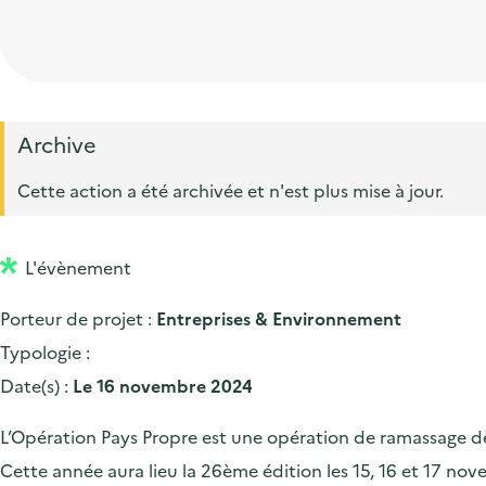
t
p
'
e
i
r
a
d
o
i
c
'
n
n
c
a
p
c
Archive
u
c
r
i
e
Cette action a été archivée et n'est plus mise à jour.
c
i
p
i
u
n
a
l
e
L'évènement
c
l
i
i
Porteur de projet :
Entreprises & Environnement
l
p
Typologie :
a
Date(s) :
Le 16 novembre 2024
l
L’Opération Pays Propre est une opération de ramassage de d
e
Cette année aura lieu la 26ème édition les 15, 16 et 17 nov