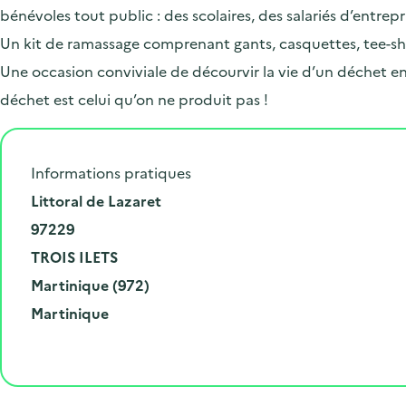
bénévoles tout public : des scolaires, des salariés d’entrep
Un kit de ramassage comprenant gants, casquettes, tee-shir
Une occasion conviviale de décourvir la vie d’un déchet en 
déchet est celui qu’on ne produit pas !
Informations pratiques
N
Littoral de Lazaret
u
C
97229
m
o
V
TROIS ILETS
é
d
i
D
Martinique (972)
r
e
l
é
R
Martinique
o
p
l
p
é
e
o
e
a
g
t
s
r
i