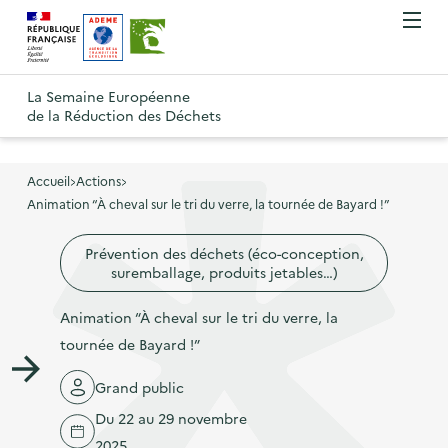
A
A
Gestion des cookies
O
R
l
l
u
e
v
l
l
R
t
r
e
e
La Semaine Européenne
e
i
o
de la Réduction des Déchets
r
r
r
t
u
l
à
a
o
r
e
l
u
u
m
Accueil
Actions
à
a
c
e
Animation “À cheval sur le tri du verre, la tournée de Bayard !”
r
l
n
n
o
à
a
u
Prévention des déchets (éco-conception,
a
n
l
p
suremballage, produits jetables…)
v
t
a
a
i
e
p
Animation “À cheval sur le tri du verre, la
g
g
n
a
tournée de Bayard !”
e
a
u
g
d
Grand public
t
p
e
'
i
r
Du 22 au 29 novembre
d
a
o
i
2025