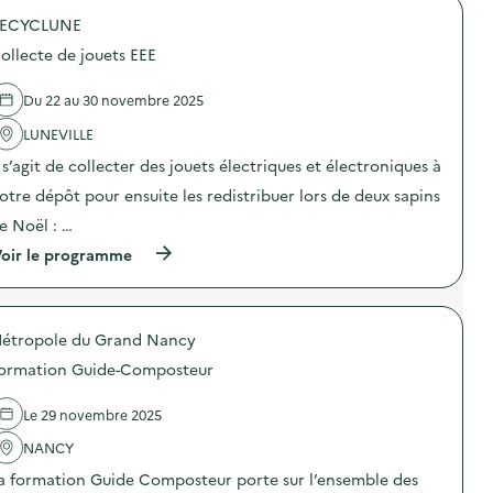
o
ECYCLUNE
p
o
ollecte de jouets EEE
s
d
e
Du 22 au 30 novembre 2025
l
'
LUNEVILLE
a
l s’agit de collecter des jouets électriques et électroniques à
c
t
otre dépôt pour ensuite les redistribuer lors de deux sapins
i
o
e Noël : …
n
(
oir le programme
:
à
A
p
t
r
e
o
l
étropole du Grand Nancy
p
i
o
e
ormation Guide-Composteur
s
r
d
Z
e
é
Le 29 novembre 2025
l
r
'
NANCY
o
a
D
a formation Guide Composteur porte sur l’ensemble des
c
é