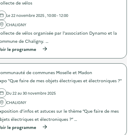
o
t
C
ollecte de vélos
s
i
T
d
o
L
e
n
Le 22 novembre 2025 , 10:00 - 12:00
B
l
G
)
'
CHALIGNY
u
a
i
ollecte de vélos organisée par l’association Dynamo et la
c
d
t
e
ommune de Chaligny. …
i
-
o
(
C
oir le programme
n
à
o
:
p
m
F
r
p
o
o
o
r
ommunauté de communes Moselle et Madon
p
s
m
o
t
xpo "Que faire de mes objets électriques et électroniques ?"
a
s
e
t
d
u
i
e
r
Du 22 au 30 novembre 2025
o
l
)
n
'
CHALIGNY
G
a
xposition d’infos et astuces sur le thème “Que faire de mes
u
c
i
t
bjets électriques et électroniques ?” …
d
i
e
o
(
oir le programme
-
n
à