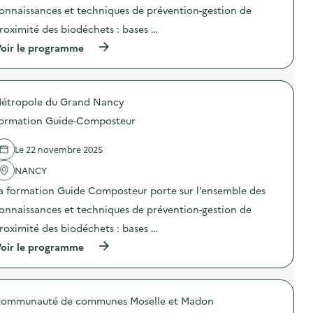
t
c
onnaissances et techniques de prévention-gestion de
i
h
o
e
roximité des biodéchets : bases …
n
t
(
oir le programme
:
,
à
C
f
p
o
o
r
l
r
o
l
m
étropole du Grand Nancy
p
e
a
o
c
t
ormation Guide-Composteur
s
t
i
d
e
o
e
d
Le 22 novembre 2025
n
l
e
d
'
NANCY
j
e
a
o
s
a formation Guide Composteur porte sur l’ensemble des
c
u
a
t
e
g
onnaissances et techniques de prévention-gestion de
i
t
e
o
s
roximité des biodéchets : bases …
n
n
E
t
(
oir le programme
:
E
s
à
F
E
d
p
o
)
e
r
r
l
o
m
a
ommunauté de communes Moselle et Madon
p
a
C