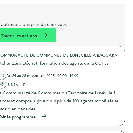
i
a
e
n
n
b
l
m
e
e
e
m
’autres actions près de chez vous
l
n
e
Toutes les actions
l
t
n
é
t
OMMUNAUTE DE COMMUNES DE LUNEVILLE A BACCARAT
d
telier Zéro Déchet, formation des agents de la CCTLB
e
l
Du 24 au 28 novembre 2025 , 09:00 - 16:00
a
LUNEVILLE
v
a Communauté de Communes du Territoire de Lunéville à
o
accarat compte aujourd’hui plus de 100 agents mobilisés au
i
uotidien dans des …
e
(
oir le programme
à
p
r