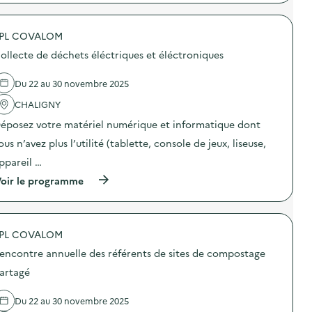
C
:
p
o
C
r
m
o
o
p
l
PL COVALOM
p
o
l
o
ollecte de déchets éléctriques et éléctroniques
s
e
s
t
c
d
e
t
e
Du 22 au 30 novembre 2025
u
e
l
r
d
'
CHALIGNY
)
e
a
éposez votre matériel numérique et informatique dont
v
c
é
t
ous n’avez plus l’utilité (tablette, console de jeux, liseuse,
l
i
o
o
ppareil …
s
n
(
)
oir le programme
:
à
E
p
x
r
p
o
o
PL COVALOM
p
“
o
Q
encontre annuelle des référents de sites de compostage
s
u
d
e
artagé
e
f
l
a
Du 22 au 30 novembre 2025
'
i