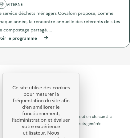
a
r
VITERNE
c
e
t
d
e service déchets ménagers Covalom propose, comme
i
e
o
m
haque année, la rencontre annuelle des référents de sites
n
e
e compostage partagé. …
:
s
C
o
(
oir le programme
o
b
à
l
j
p
l
e
r
e
t
o
c
s
p
t
é
o
e
l
s
d
e
R
d
e
c
e
d
e
t
l
Ce site utilise des cookies
é
r
R
'
t
pour mesurer la
c
i
a
h
e
q
fréquentation du site afin
o
c
e
u
d’en améliorer le
t
t
t
u
e
© 2026 SERD
i
fonctionnement,
s
s
o
o
L’objectif de la SERD est de sensibiliser tout un chacun à la
r
é
l’administration et évaluer
e
n
l
nécessité de réduire la quantité de déchets générée.
u
t
votre expérience
à
:
é
é
SUIVEZ-NOUS
R
utilisateur. Nous
r
c
l
l
e