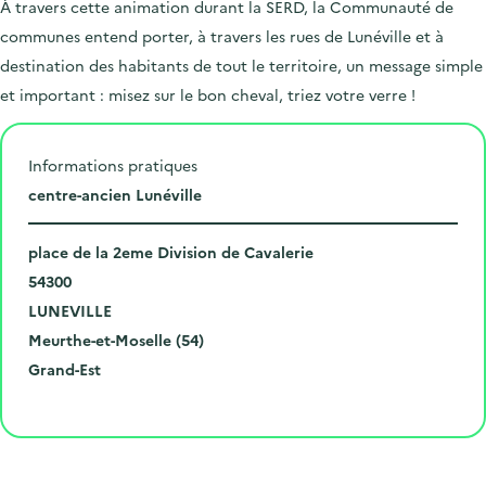
À travers cette animation durant la SERD, la Communauté de
communes entend porter, à travers les rues de Lunéville et à
destination des habitants de tout le territoire, un message simple
et important : misez sur le bon cheval, triez votre verre !
Informations pratiques
L
centre-ancien Lunéville
i
N
e
place de la 2eme Division de Cavalerie
u
C
u
54300
m
o
V
d
LUNEVILLE
é
d
i
D
e
Meurthe-et-Moselle (54)
r
e
l
é
R
l
Grand-Est
o
p
l
p
é
'
Cliquer pour afficher la carte
e
o
e
a
g
é
t
s
r
i
v
l
t
t
o
è