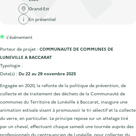
'
c
n
n
Grand-Est
a
c
p
c
c
u
En présentiel
r
i
c
e
i
p
u
i
L'évènement
n
a
e
l
c
l
Porteur de projet :
COMMUNAUTE DE COMMUNES DE
i
i
LUNEVILLE A BACCARAT
l
p
Typologie :
a
Date(s) :
Du 22 au 29 novembre 2025
l
Engagée en 2020, la refonte de la politique de prévention, de
e
collecte et de traitement des déchets de la Communauté de
communes du Territoire de Lunéville à Baccarat, inaugure une
animation estivale visant à promouvoir le tri sélectif et la collecte
du verre, en particulier. Le principe repose sur un attelage tiré
par un cheval, effectuant chaque samedi une tournée auprès des
professionnels du centre-ancien de Lunéville, pour collecter du