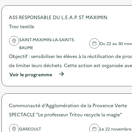
o
s
d
ASS RESPONSABLE DU L.E.A.P. ST MAXIMIN
e
l
Troc textile
'
a
SAINT-MAXIMIN-LA-SAINTE-
c
Du 22 au 30 no
t
BAUME
i
Objectif : sensibiliser les élèves à la réutilisation de pr
o
n
de limiter leurs déchets. Cette action est organisée ave
:
C
(
Voir le programme
o
à
l
p
l
r
e
o
c
p
Communauté d'Agglomération de la Provence Verte
t
o
e
s
SPECTACLE "Le professeur Tritou recycle la magie"
d
d
’
e
GAREOULT
Le 22 novembre
a
l