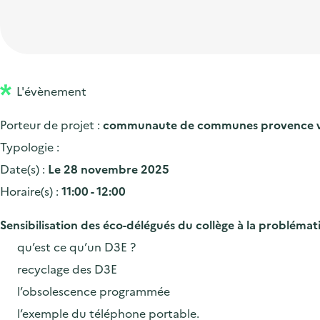
t
p
'
e
i
r
a
d
o
i
c
'
n
n
c
a
p
c
L'évènement
u
c
r
i
e
Porteur de projet :
communaute de communes provence 
c
i
p
i
Typologie :
u
n
a
l
Date(s) :
Le 28 novembre 2025
e
c
l
Horaire(s) :
11:00 - 12:00
i
i
l
p
Sensibilisation des éco-délégués du collège à la problémat
a
qu’est ce qu’un D3E ?
l
recyclage des D3E
e
l’obsolescence programmée
l’exemple du téléphone portable.