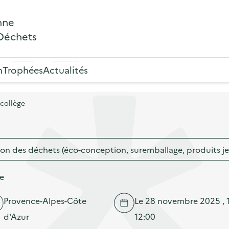
nne
 Déchets
n
Trophées
Actualités
 collège
on des déchets (éco-conception, suremballage, produits j
ge
Provence-Alpes-Côte
Le 28 novembre 2025 , 1
d'Azur
12:00