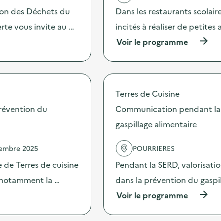
'
c
ion des Déchets du
Dans les restaurants scolai
a
h
c
te vous invite au …
incités à réaliser de petites
a
t
n
(
Voir le programme
i
g
à
o
e
p
n
s
r
:
e
o
G
t
p
r
d
Terres de Cuisine
o
a
e
s
révention du
Communication pendant la 
t
f
d
i
o
gaspillage alimentaire
e
f
r
l
é
m
'
r
vembre 2025
POURRIERES
a
a
i
t
c
 de Terres de cuisine
Pendant la SERD, valorisati
a
i
t
v
o
s notamment la …
dans la prévention du gaspi
i
ê
n
o
t
(
Voir le programme
s
n
e
à
u
:
m
p
r
S