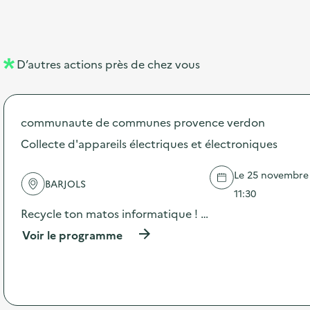
b
l
m
e
e
e
m
l
n
e
D’autres actions près de chez vous
l
t
n
é
t
communaute de communes provence verdon
d
Collecte d'appareils électriques et électroniques
e
l
Le 25 novembre 
BARJOLS
a
11:30
v
Recycle ton matos informatique ! …
o
(
Voir le programme
à
i
p
r
e
o
p