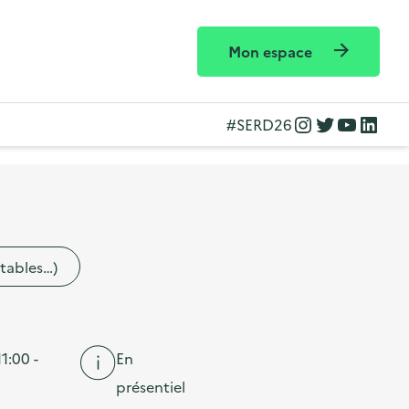
Mon espace
Instagram
Twitter
YouTube
LinkedIn
#SERD26
etables…)
1:00 -
En
présentiel