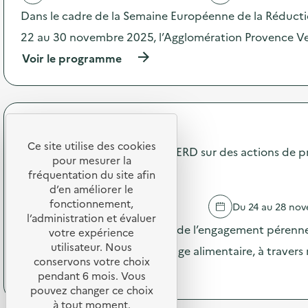
p
'
Dans le cadre de la Semaine Européenne de la Réduct
p
a
a
c
22 au 30 novembre 2025, l’Agglomération Provence Ver
r
t
(
Voir le programme
e
i
à
i
o
p
l
n
r
s
:
o
é
T
p
l
r
Terres de Cuisine
o
e
o
Ce site utilise des cookies
s
Communication pendant la SERD sur des actions de p
c
c
pour mesurer la
d
t
t
gaspillage alimentaire
e
fréquentation du site afin
r
e
l
d’en améliorer le
i
x
'
fonctionnement,
q
t
PIGNANS
Du 24 au 28 no
a
u
i
l’administration et évaluer
c
Pendant la SERD, valorisation de l’engagement pérenne
e
l
votre expérience
t
s
e
utilisateur. Nous
dans la prévention du gaspillage alimentaire, à traver
i
e
)
conservons votre choix
o
t
(
Voir le programme
pendant 6 mois. Vous
n
é
à
pouvez changer ce choix
:
l
p
à tout moment.
S