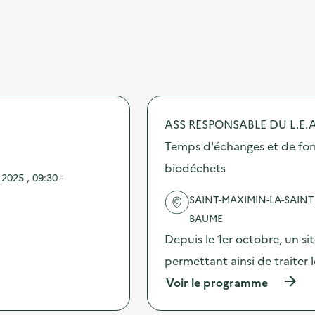
ASS RESPONSABLE DU L.E.A
Temps d'échanges et de form
biodéchets
2025 , 09:30 -
SAINT-MAXIMIN-LA-SAINT
BAUME
Depuis le 1er octobre, un si
permettant ainsi de traiter
(
Voir le programme
à
p