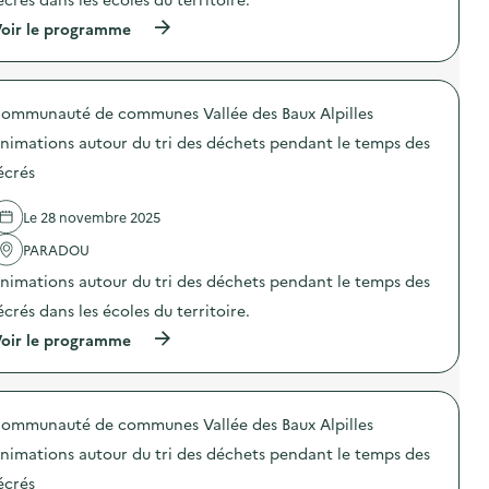
i
n
l
(
oir le programme
:
i
à
R
s
p
é
a
r
e
t
o
m
i
ommunauté de communes Vallée des Baux Alpilles
p
p
o
o
l
nimations autour du tri des déchets pendant le temps des
n
s
o
a
d
i
écrés
u
e
d
x
l
e
g
Le 28 novembre 2025
'
l
e
a
a
s
PARADOU
c
s
t
t
c
nimations autour du tri des déchets pendant le temps des
e
i
i
s
o
u
écrés dans les écoles du territoire.
d
n
r
e
(
oir le programme
:
e
l
à
A
d
a
p
n
e
r
r
i
b
é
o
m
o
d
ommunauté de communes Vallée des Baux Alpilles
p
a
i
u
o
t
s
nimations autour du tri des déchets pendant le temps des
c
s
i
d
t
d
o
écrés
e