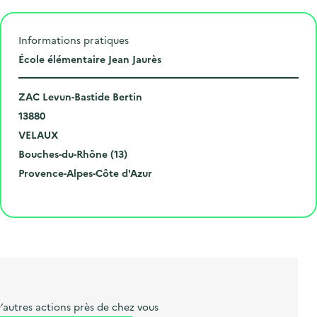
Informations pratiques
L
École élémentaire Jean Jaurès
i
N
e
ZAC Levun-Bastide Bertin
u
C
u
13880
m
o
V
d
VELAUX
é
d
i
D
e
Bouches-du-Rhône (13)
r
e
l
é
R
l
Provence-Alpes-Côte d'Azur
o
p
l
p
é
'
Cliquer pour afficher la carte
e
o
e
a
g
é
t
s
r
i
v
l
t
t
o
è
i
a
e
n
n
b
l
m
e
e
e
m
’autres actions près de chez vous