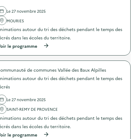
i
e
n
s
o
l
s
a
n
Le 27 novembre 2025
'
a
t
d
a
u
e
e
MOURIES
c
t
l
s
t
o
i
nimations autour du tri des déchets pendant le temps des
d
i
u
e
é
o
r
écrés dans les écoles du territoire.
r
c
n
d
s
h
(
oir le programme
:
u
d
e
à
A
t
e
t
p
n
r
c
s
r
i
i
h
à
o
m
d
a
ommunauté de communes Vallée des Baux Alpilles
l
p
a
e
r
’
o
t
s
p
nimations autour du tri des déchets pendant le temps des
é
s
i
d
e
c
d
o
écrés
é
n
o
e
n
c
t
l
l
s
h
e
Le 27 novembre 2025
e
'
a
e
r
e
a
u
t
i
SAINT-REMY DE PROVENCE
t
c
t
s
e
à
t
o
p
nimations autour du tri des déchets pendant le temps des
n
l
i
u
e
a
a
o
r
écrés dans les écoles du territoire.
n
v
m
n
d
d
a
(
oir le programme
a
:
u
a
l