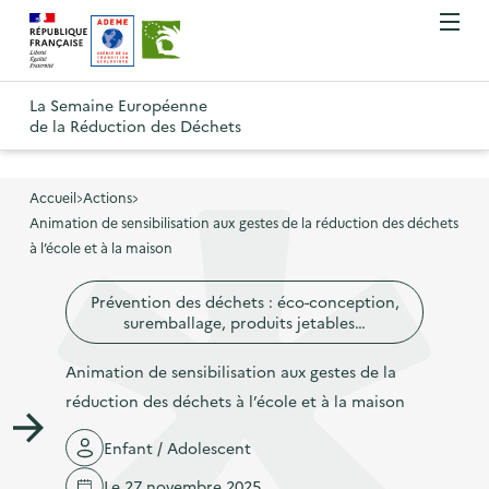
A
A
Gestion des cookies
O
R
l
l
u
e
v
l
l
R
t
r
e
e
La Semaine Européenne
e
i
o
de la Réduction des Déchets
r
r
r
t
u
l
à
a
o
r
e
l
u
u
m
Accueil
Actions
à
a
c
e
Animation de sensibilisation aux gestes de la réduction des déchets
r
l
n
n
o
à l’école et à la maison
à
a
u
a
n
l
p
Prévention des déchets : éco-conception,
v
t
a
a
suremballage, produits jetables…
i
e
p
g
g
n
Animation de sensibilisation aux gestes de la
a
e
a
u
réduction des déchets à l’école et à la maison
g
d
t
p
e
'
Enfant / Adolescent
i
r
d
a
o
i
Le 27 novembre 2025