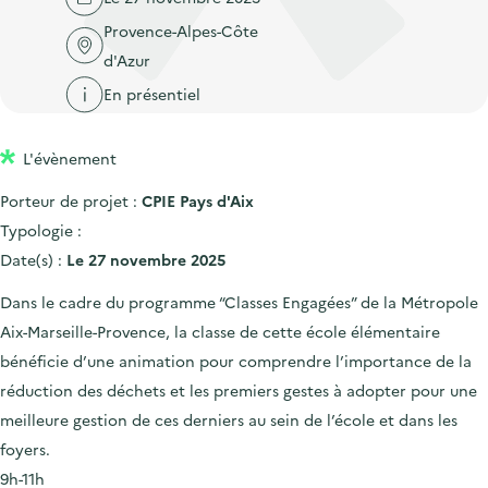
'
c
n
n
Provence-Alpes-Côte
a
c
p
c
d'Azur
c
u
r
i
c
En présentiel
e
i
p
u
i
n
a
e
l
L'évènement
c
l
i
Porteur de projet :
CPIE Pays d'Aix
i
l
Typologie :
p
Date(s) :
Le 27 novembre 2025
a
l
Dans le cadre du programme “Classes Engagées” de la Métropole
e
Aix-Marseille-Provence, la classe de cette école élémentaire
bénéficie d’une animation pour comprendre l’importance de la
réduction des déchets et les premiers gestes à adopter pour une
meilleure gestion de ces derniers au sein de l’école et dans les
foyers.
9h-11h