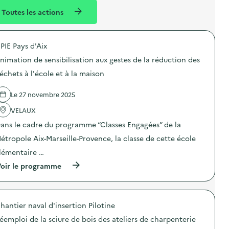
l
n
e
Toutes les actions
l
t
n
é
t
PIE Pays d'Aix
d
nimation de sensibilisation aux gestes de la réduction des
e
échets à l'école et à la maison
l
a
Le 27 novembre 2025
v
VELAUX
o
ans le cadre du programme “Classes Engagées” de la
i
étropole Aix-Marseille-Provence, la classe de cette école
e
lémentaire …
(
oir le programme
à
p
r
o
hantier naval d'insertion Pilotine
p
o
éemploi de la sciure de bois des ateliers de charpenterie
s