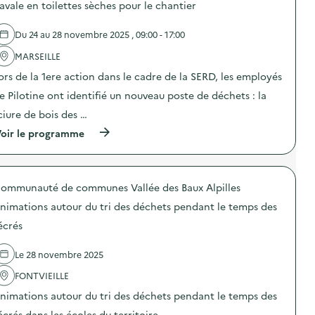
d
avale en toilettes sèches pour le chantier
e
l
Du 24 au 28 novembre 2025 , 09:00 - 17:00
'
a
MARSEILLE
c
t
ors de la 1ere action dans le cadre de la SERD, les employés
i
o
e Pilotine ont identifié un nouveau poste de déchets : la
n
ciure de bois des …
:
A
(
oir le programme
n
à
i
p
m
r
a
o
t
ommunauté de communes Vallée des Baux Alpilles
p
i
o
o
nimations autour du tri des déchets pendant le temps des
s
n
d
écrés
d
e
e
l
s
Le 28 novembre 2025
'
e
a
n
FONTVIEILLE
c
s
t
i
nimations autour du tri des déchets pendant le temps des
i
b
o
écrés dans les écoles du territoire.