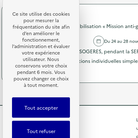
r
A
e
o
n
r
p
Ce site utilise des cookies
i
t
SODEXO
o
m
pour mesurer la
e
s
SOGERES - Opération de sensibilisation « Mission anti-g
a
fréquentation du site afin
s
d
t
d’en améliorer le
R
e
i
e
fonctionnement,
GRETZ ARMAINVILLIERS
Du 24 au 28 no
l
o
p
l’administration et évaluer
'
n
Dans les restaurants scolaires SOGERES, pendant la SER
a
votre expérience
a
s
i
utilisateur. Nous
c
incités à réaliser de petites actions individuelles simple
c
r
t
conservons votre choix
o
’
(
Voir le programme
i
pendant 6 mois. Vous
l
K
à
o
pouvez changer ce choix
a
f
p
n
i
à tout moment.
é
r
:
r
)
o
J
e
p
o
p
o
u
Tout accepter
r
s
r
o
d
n
R
d
L
e
é
u
l
e
e
Tout refuser
i
'
R
t