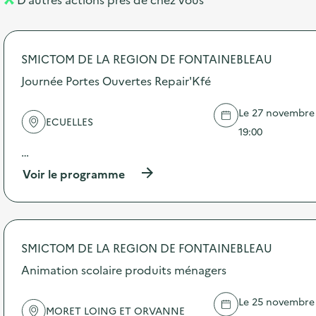
l
t
n
é
t
SMICTOM DE LA REGION DE FONTAINEBLEAU
d
Journée Portes Ouvertes Repair'Kfé
e
l
Le 27 novembre 2
ECUELLES
a
19:00
v
…
o
(
Voir le programme
à
i
p
r
e
o
p
SMICTOM DE LA REGION DE FONTAINEBLEAU
o
s
Animation scolaire produits ménagers
d
e
Le 25 novembre 
l
MORET LOING ET ORVANNE