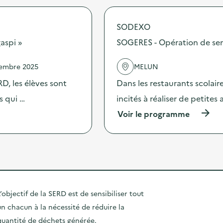
o
J
e
p
o
r
o
u
t
SODEXO
s
r
e
d
aspi »
SOGERES - Opération de sensi
n
s
e
é
“
l
e
A
vembre 2025
MELUN
'
P
u
a
o
D, les élèves sont
Dans les restaurants scolai
B
c
r
o
t
s qui …
incités à réaliser de petites
t
n
i
e
R
(
Voir le programme
o
s
e
à
n
O
p
p
:
u
é
r
A
v
p
o
t
e
è
p
e
r
r
o
l
t
e
s
i
e
”
d
e
’objectif de la SERD est de sensibiliser tout
s
(
e
r
R
R
un chacun à la nécessité de réduire la
l
c
e
e
'
o
quantité de déchets générée.
p