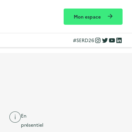
Mon espace
Instagram
Twitter
YouTube
LinkedIn
#SERD26
En
présentiel