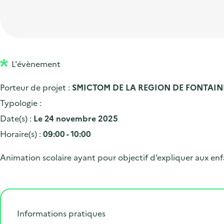
t
p
'
e
i
r
a
d
o
i
c
'
n
n
c
a
p
c
L'évènement
u
c
r
i
e
Porteur de projet :
SMICTOM DE LA REGION DE FONTAI
c
i
p
i
Typologie :
u
n
a
l
Date(s) :
Le 24 novembre 2025
e
c
l
Horaire(s) :
09:00 - 10:00
i
i
l
p
Animation scolaire ayant pour objectif d’expliquer aux e
a
l
e
Informations pratiques