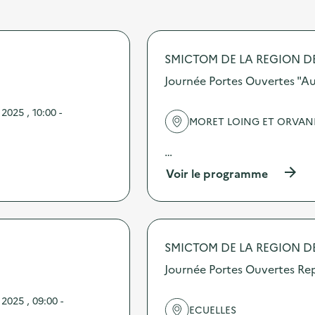
SMICTOM DE LA REGION D
Journée Portes Ouvertes "A
025 , 10:00 -
MORET LOING ET ORVA
…
(
Voir le programme
à
p
r
o
p
SMICTOM DE LA REGION D
o
s
Journée Portes Ouvertes Rep
d
e
2025 , 09:00 -
l
ECUELLES