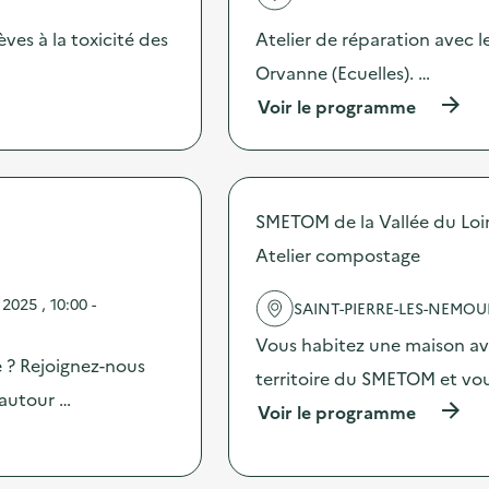
'
a
èves à la toxicité des
Atelier de réparation avec l
c
t
Orvanne (Ecuelles). …
i
(
Voir le programme
o
à
n
p
:
r
J
o
o
p
u
SMETOM de la Vallée du Loi
o
r
s
Atelier compostage
n
d
é
e
e
025 , 10:00 -
SAINT-PIERRE-LES-NEMOU
l
P
'
o
Vous habitez une maison av
a
r
e ? Rejoignez-nous
c
territoire du SMETOM et vo
t
t
 autour …
e
(
Voir le programme
i
s
à
o
O
p
n
u
r
:
v