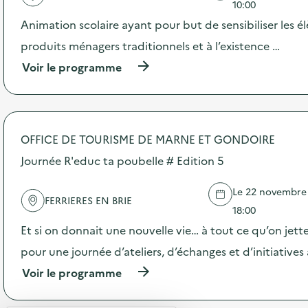
'
10:00
a
Animation scolaire ayant pour but de sensibiliser les él
c
t
produits ménagers traditionnels et à l’existence …
i
(
Voir le programme
o
à
n
p
:
r
J
o
o
p
u
OFFICE DE TOURISME DE MARNE ET GONDOIRE
o
r
s
Journée R'educ ta poubelle # Edition 5
n
d
é
e
e
Le 22 novembre 2
l
P
FERRIERES EN BRIE
'
18:00
o
a
r
Et si on donnait une nouvelle vie… à tout ce qu’on jett
c
t
t
pour une journée d’ateliers, d’échanges et d’initiatives
e
i
s
(
Voir le programme
o
O
à
n
u
p
:
v