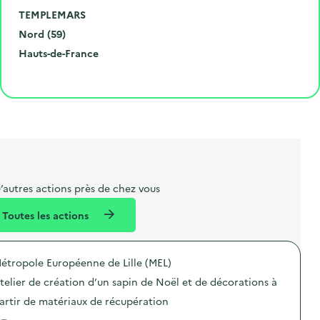
m
o
V
d
TEMPLEMARS
é
d
i
D
e
Nord (59)
r
e
l
é
R
l
Hauts-de-France
o
p
l
p
é
'
Cliquer pour afficher la carte
e
o
e
a
g
é
t
s
r
i
v
l
t
t
o
è
i
a
e
n
n
b
l
m
e
e
e
m
’autres actions près de chez vous
l
n
e
Toutes les actions
l
t
n
é
t
étropole Européenne de Lille (MEL)
d
telier de création d’un sapin de Noël et de décorations à
e
artir de matériaux de récupération
l