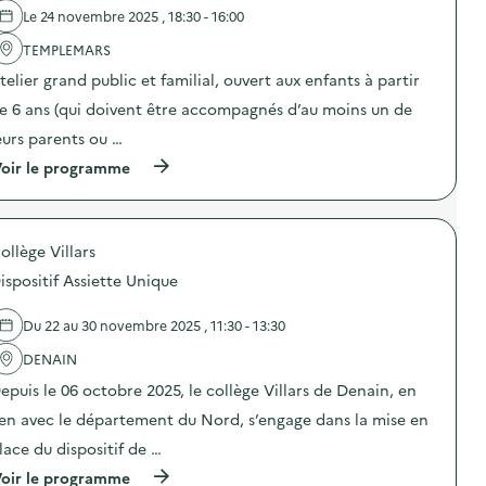
a
Le 24 novembre 2025 , 18:30 - 16:00
v
TEMPLEMARS
o
telier grand public et familial, ouvert aux enfants à partir
i
e 6 ans (qui doivent être accompagnés d’au moins un de
e
eurs parents ou …
(
oir le programme
à
p
r
o
ollège Villars
p
o
ispositif Assiette Unique
s
d
e
Du 22 au 30 novembre 2025 , 11:30 - 13:30
l
'
DENAIN
a
epuis le 06 octobre 2025, le collège Villars de Denain, en
c
t
ien avec le département du Nord, s’engage dans la mise en
i
o
lace du dispositif de …
n
(
oir le programme
: