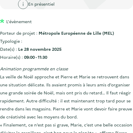
'
c
En présentiel
n
n
a
c
p
c
c
u
L'évènement
r
i
c
e
i
p
u
Porteur de projet :
Métropole Européenne de Lille (MEL)
i
n
a
e
Typologie :
l
c
l
i
Date(s) :
Le 28 novembre 2025
i
l
Horaire(s) :
09:00 - 11:30
p
Animation programmée en classe
a
La veille de Noël approche et Pierre et Marie se retrouvent dans
l
une situation délicate. Ils avaient promis à leurs amis d’organiser
e
une grande soirée de Noël, mais ont pris du retard… Il faut réagir
rapidement. Autre difficulté : il est maintenant trop tard pour se
rendre dans les magasins. Pierre et Marie vont devoir faire preuve
de créativité avec les moyens du bord.
« Finalement, ce n’est pas si grave, Marie, c’est une belle occasion
d’éviter le gaspillage, c’est bon pour la planète », affirme Pierre.