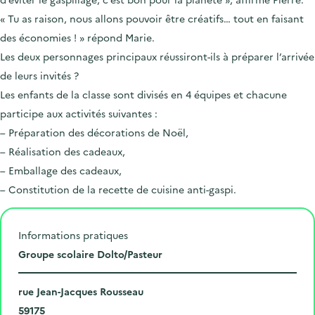
« Tu as raison, nous allons pouvoir être créatifs… tout en faisant
des économies ! » répond Marie.
Les deux personnages principaux réussiront-ils à préparer l’arrivée
de leurs invités ?
Les enfants de la classe sont divisés en 4 équipes et chacune
participe aux activités suivantes :
– Préparation des décorations de Noël,
– Réalisation des cadeaux,
– Emballage des cadeaux,
– Constitution de la recette de cuisine anti-gaspi.
Informations pratiques
L
Groupe scolaire Dolto/Pasteur
i
N
e
rue Jean-Jacques Rousseau
u
C
u
59175