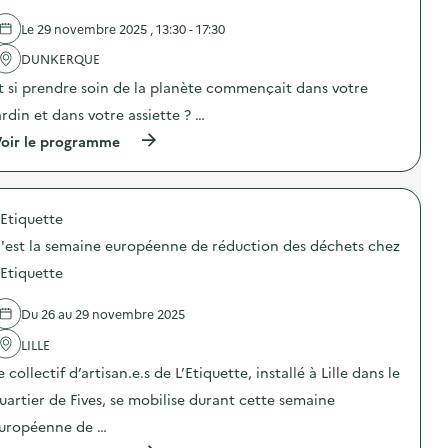
A
N
l
s
o
Le 29 novembre 2025 , 13:30 - 17:30
'
s
ë
a
i
l
DUNKERQUE
c
e
e
t
t
t si prendre soin de la planète commençait dans votre
t
i
t
d
o
ardin et dans votre assiette ? …
e
e
n
U
d
(
oir le programme
:
n
é
à
A
i
c
p
c
q
o
r
t
u
r
o
i
e
a
'Etiquette
p
o
)
t
o
n
'est la semaine européenne de réduction des déchets chez
i
s
d
o
d
e
'Etiquette
n
e
p
s
l
e
à
Du 26 au 29 novembre 2025
'
s
p
a
é
a
LILLE
c
e
r
t
d
e collectif d’artisan.e.s de L’Etiquette, installé à Lille dans le
t
i
e
i
o
s
uartier de Fives, se mobilise durant cette semaine
r
n
d
d
uropéenne de …
:
é
e
E
c