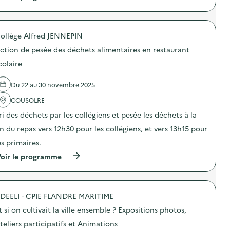
à
A
p
t
r
e
o
l
ollège Alfred JENNEPIN
p
i
o
e
ction de pesée des déchets alimentaires en restaurant
s
r
d
d
colaire
e
e
l
c
Du 22 au 30 novembre 2025
'
r
a
é
COUSOLRE
c
a
t
t
ri des déchets par les collégiens et pesée les déchets à la
i
i
o
o
in du repas vers 12h30 pour les collégiens, et vers 13h15 pour
n
n
es primaires.
:
d
D
’
(
oir le programme
i
u
à
s
n
p
p
s
r
o
a
o
s
p
DEELI - CPIE FLANDRE MARITIME
p
i
i
o
t
t si on cultivait la ville ensemble ? Expositions photos,
n
s
i
d
d
teliers participatifs et Animations
f
e
e