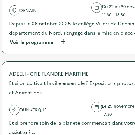
l
Du 22 au 30 nov
DENAIN
a
11:30 - 13:30
v
Depuis le 06 octobre 2025, le collège Villars de Denain,
o
département du Nord, s’engage dans la mise en place d
i
(
Voir le programme
à
e
p
r
o
p
ADEELI - CPIE FLANDRE MARITIME
o
s
Et si on cultivait la ville ensemble ? Expositions photos,
d
et Animations
e
l
'
Le 29 novembre 2
DUNKERQUE
a
17:30
c
t
Et si prendre soin de la planète commençait dans votre
i
assiette ? …
o