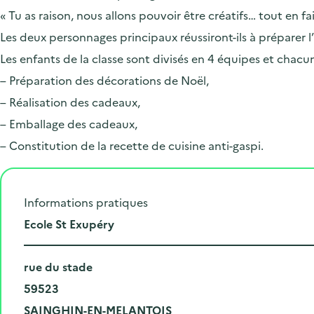
« Tu as raison, nous allons pouvoir être créatifs… tout en 
Les deux personnages principaux réussiront-ils à préparer l’a
Les enfants de la classe sont divisés en 4 équipes et chacun
– Préparation des décorations de Noël,
– Réalisation des cadeaux,
– Emballage des cadeaux,
– Constitution de la recette de cuisine anti-gaspi.
Informations pratiques
L
Ecole St Exupéry
i
N
e
rue du stade
u
C
u
59523
m
o
V
d
SAINGHIN-EN-MELANTOIS