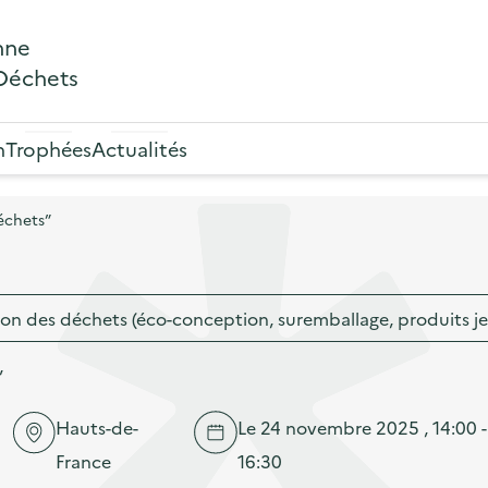
nne
 Déchets
n
Trophées
Actualités
échets”
on des déchets (éco-conception, suremballage, produits j
”
Hauts-de-
Le 24 novembre 2025 , 14:00 -
France
16:30