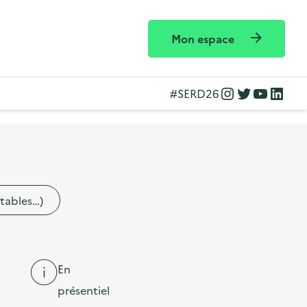
Mon espace
Instagram
Twitter
YouTube
LinkedIn
#SERD26
etables…)
En
présentiel