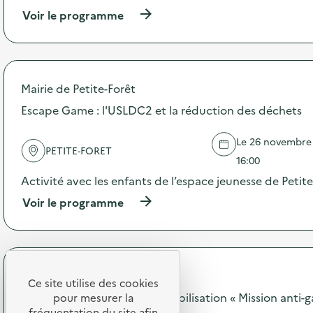
n
(
Voir le programme
:
à
D
p
i
r
s
o
p
p
Mairie de Petite-Forêt
o
o
s
s
Escape Game : l'USLDC2 et la réduction des déchets
i
d
t
e
i
Le 26 novembre 2
l
PETITE-FORET
f
'
16:00
A
a
Activité avec les enfants de l’espace jeunesse de Petite
s
c
s
t
(
Voir le programme
i
i
à
e
o
p
t
n
r
t
:
o
e
E
p
U
SODEXO
t
o
Ce site utilise des cookies
n
s
s
SODEXO - Opération de sensibilisation « Mission anti-g
pour mesurer la
i
i
d
fréquentation du site afin