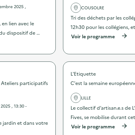
embre 2025 ,
COUSOLRE
Tri des déchets par les collé
 en lien avec le
12h30 pour les collégiens, et
u dispositif de …
(
Voir le programme
à
p
r
o
p
o
L'Etiquette
s
d
 Ateliers participatifs
C'est la semaine européenn
e
l
LILLE
'
a
025 , 13:30 -
Le collectif d’artisan.e.s de L
c
t
Fives, se mobilise durant c
i
 jardin et dans votre
(
Voir le programme
o
à
n