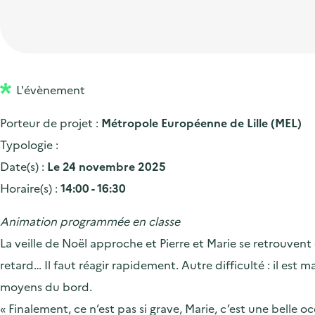
t
p
'
e
i
r
a
d
o
i
c
'
n
n
c
a
p
c
L'évènement
u
c
r
i
e
Porteur de projet :
Métropole Européenne de Lille (MEL)
c
i
p
i
Typologie :
u
n
a
l
Date(s) :
Le 24 novembre 2025
e
c
l
Horaire(s) :
14:00 - 16:30
i
i
l
p
Animation programmée en classe
a
La veille de Noël approche et Pierre et Marie se retrouvent 
l
retard… Il faut réagir rapidement. Autre difficulté : il est
e
moyens du bord.
« Finalement, ce n’est pas si grave, Marie, c’est une belle oc