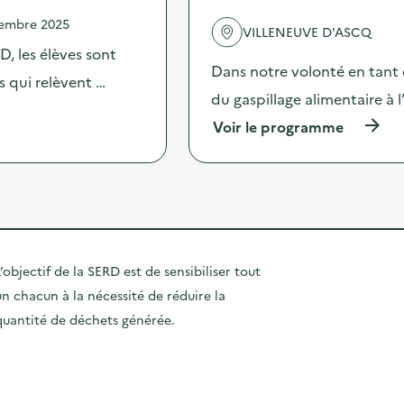
s
l
s
a
vembre 2025
'
e
VILLENEUVE D'ASCQ
l
a
m
, les élèves sont
i
c
a
Dans notre volonté en tant
m
t
es qui relèvent …
i
e
i
du gaspillage alimentaire à
n
n
o
e
t
(
Voir le programme
n
e
a
à
:
u
i
p
C
r
r
r
l
o
e
o
e
p
s
p
a
é
e
o
n
e
n
s
W
n
r
d
a
’objectif de la SERD est de sensibiliser tout
n
e
e
l
e
s
un chacun à la nécessité de réduire la
l
k
d
t
'
)
quantité de déchets générée.
e
a
a
r
u
c
é
r
t
d
a
i
u
n
o