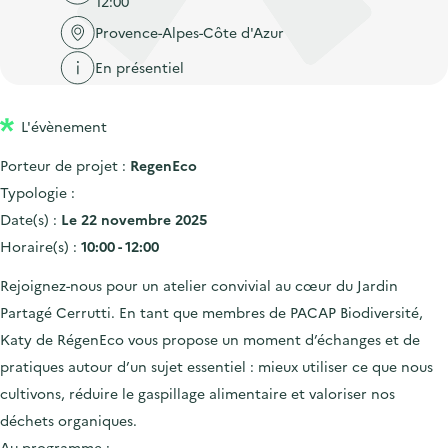
12:00
'
c
n
n
a
Provence-Alpes-Côte d'Azur
c
p
c
c
u
En présentiel
r
i
c
e
i
p
u
i
L'évènement
n
a
e
l
c
l
i
Porteur de projet :
RegenEco
i
l
Typologie :
p
Date(s) :
Le 22 novembre 2025
a
Horaire(s) :
10:00 - 12:00
l
Rejoignez-nous pour un atelier convivial au cœur du Jardin
e
Partagé Cerrutti. En tant que membres de PACAP Biodiversité,
Katy de RégenEco vous propose un moment d’échanges et de
pratiques autour d’un sujet essentiel : mieux utiliser ce que nous
cultivons, réduire le gaspillage alimentaire et valoriser nos
déchets organiques.
Au programme :