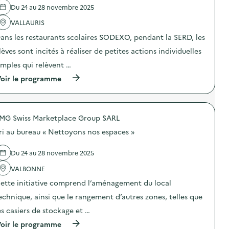
n
e
e
Du 24 au 28 novembre 2025
f
l
d
a
'
VALLAURIS
e
n
a
P
t
ans les restaurants scolaires SODEXO, pendant la SERD, les
c
l
s
t
a
s
lèves sont incités à réaliser de petites actions individuelles
i
g
a
o
e
imples qui relèvent …
g
n
à
e
(
oir le programme
:
A
s
à
N
n
!
p
e
t
)
r
t
i
o
t
b
MG Swiss Marketplace Group SARL
p
o
e
o
y
s
ri au bureau « Nettoyons nos espaces »
s
a
)
d
g
e
e
Du 24 au 28 novembre 2025
l
d
'
VALBONNE
e
a
P
ette initiative comprend l’aménagement du local
c
l
t
a
echnique, ainsi que le rangement d’autres zones, telles que
i
g
o
e
es casiers de stockage et …
n
à
(
oir le programme
:
C