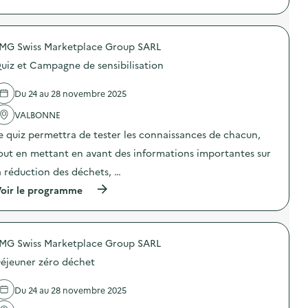
à
S
a
p
O
n
r
D
n
o
E
e
MG Swiss Marketplace Group SARL
p
X
s
o
O
)
uiz et Campagne de sensibilisation
s
–
d
O
e
p
Du 24 au 28 novembre 2025
l
é
'
VALBONNE
r
a
a
e quiz permettra de tester les connaissances de chacun,
c
t
t
i
out en mettant en avant des informations importantes sur
i
o
o
n
a réduction des déchets, …
n
d
(
oir le programme
:
e
à
T
s
p
r
e
r
i
n
o
a
s
MG Swiss Marketplace Group SARL
p
u
i
o
b
b
éjeuner zéro déchet
s
u
i
d
r
l
e
e
Du 24 au 28 novembre 2025
i
l
a
s