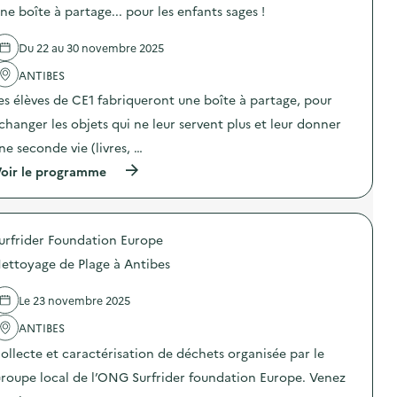
ne boîte à partage... pour les enfants sages !
e
l
Du 22 au 30 novembre 2025
a
ANTIBES
v
es élèves de CE1 fabriqueront une boîte à partage, pour
o
changer les objets qui ne leur servent plus et leur donner
i
ne seconde vie (livres, …
e
(
oir le programme
à
p
r
o
urfrider Foundation Europe
p
o
ettoyage de Plage à Antibes
s
d
e
Le 23 novembre 2025
l
'
ANTIBES
a
ollecte et caractérisation de déchets organisée par le
c
t
roupe local de l’ONG Surfrider foundation Europe. Venez
i