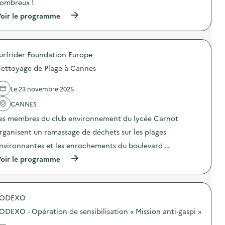
o
ombreux !
n
(
oir le programme
:
à
U
p
n
r
e
o
b
urfrider Foundation Europe
p
o
o
î
ettoyage de Plage à Cannes
s
t
d
e
e
à
Le 23 novembre 2025
l
p
'
CANNES
a
a
r
es membres du club environnement du lycée Carnot
c
t
t
a
rganisent un ramassage de déchets sur les plages
i
g
o
e
nvironnantes et les enrochements du boulevard …
n
…
(
oir le programme
:
p
à
N
o
p
e
u
r
t
r
o
t
l
SODEXO
p
o
e
o
y
s
ODEXO - Opération de sensibilisation « Mission anti-gaspi »
s
a
e
d
g