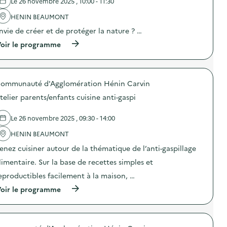
r
Le 26 novembre 2025 , 10:00 - 11:30
i
l
e
o
'
HENIN BEAUMONT
s
n
a
s
d
nvie de créer et de protéger la nature ? …
c
a
’
t
g
(
oir le programme
u
i
e
à
n
o
d
p
s
n
e
r
a
:
s
o
c
A
a
ommunauté d'Agglomération Hénin Carvin
p
à
t
u
o
b
e
telier parents/enfants cuisine anti-gaspi
l
s
a
l
e
d
g
i
–
e
Le 26 novembre 2025 , 09:30 - 14:00
u
e
R
l
e
r
E
'
HENIN BEAUMONT
t
“
C
a
t
C
U
enez cuisiner autour de la thématique de l’anti-gaspillage
c
e
’
P
t
e
limentaire. Sur la base de recettes simples et
e
’
i
t
s
)
o
eproductibles facilement à la maison, …
/
t
n
o
d
(
oir le programme
:
u
u
à
A
d
p
p
t
’
r
r
e
u
o
o
l
n
p