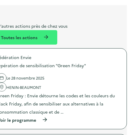
l
t
t
o
è
i
a
e
n
n
b
l
m
e
e
e
m
’autres actions près de chez vous
l
n
e
Toutes les actions
l
t
n
é
t
édération Envie
d
pération de sensibilisation "Green Friday"
e
l
Le 28 novembre 2025
a
HENIN-BEAUMONT
v
reen Friday : Envie détourne les codes et les couleurs du
o
lack Friday, afin de sensibiliser aux alternatives à la
i
onsommation classique et de …
e
(
oir le programme
à
p
r