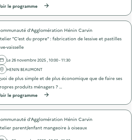
t
n
(
oir le programme
i
s
à
o
i
p
n
b
r
:
i
o
A
l
ommunauté d'Agglomération Hénin Carvin
p
t
i
o
e
telier "C’est du propre" : fabrication de lessive et pastilles
s
s
l
a
d
ave-vaisselle
i
t
e
e
i
l
r
o
Le 26 novembre 2025 , 10:00 - 11:30
'
c
n
a
o
“
HENIN BEAUMONT
c
u
G
t
uoi de plus simple et de plus économique que de faire ses
t
r
i
u
e
o
ropres produits ménagers ? …
r
e
n
e
n
(
oir le programme
:
:
F
à
A
f
r
p
t
a
i
r
e
b
d
o
l
r
ommunauté d'Agglomération Hénin Carvin
a
p
i
i
y
o
e
telier parent/enfant mangeoire à oiseaux
c
”
s
r
a
)
d
T
t
e