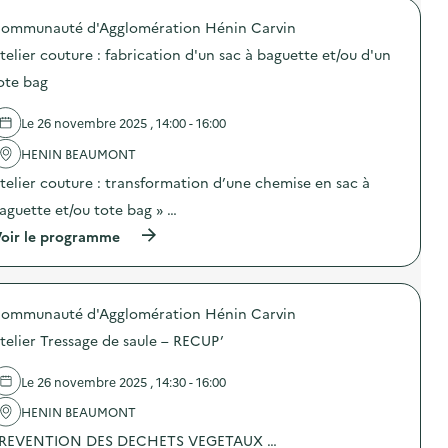
o
ommunauté d'Agglomération Hénin Carvin
p
o
telier couture : fabrication d'un sac à baguette et/ou d'un
s
d
ote bag
e
l
Le 26 novembre 2025 , 14:00 - 16:00
'
a
HENIN BEAUMONT
c
t
telier couture : transformation d’une chemise en sac à
i
o
aguette et/ou tote bag » …
n
(
oir le programme
:
à
O
p
p
r
é
o
r
ommunauté d'Agglomération Hénin Carvin
p
a
o
t
telier Tressage de saule – RECUP’
s
i
d
o
e
n
Le 26 novembre 2025 , 14:30 - 16:00
l
d
'
HENIN BEAUMONT
e
a
s
REVENTION DES DECHETS VEGETAUX …
c
e