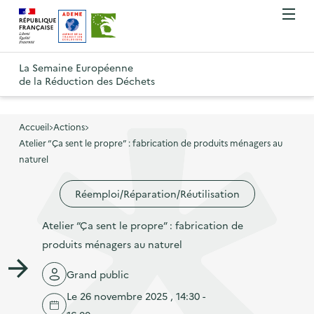
A
A
Gestion des cookies
O
R
l
l
u
e
v
l
l
R
t
r
e
e
La Semaine Européenne
e
i
o
de la Réduction des Déchets
r
r
r
t
u
l
à
a
o
r
e
l
u
u
m
Accueil
Actions
à
a
c
e
Atelier “Ça sent le propre” : fabrication de produits ménagers au
r
l
n
n
o
naturel
à
a
u
a
n
l
p
Réemploi/Réparation/Réutilisation
v
t
a
a
i
e
p
Atelier “Ça sent le propre” : fabrication de
g
g
n
a
produits ménagers au naturel
e
a
u
g
d
t
p
Grand public
e
'
i
r
Le 26 novembre 2025 , 14:30 -
d
a
o
i