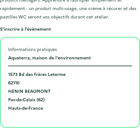
rapidement : un produit multi-usage, une crème à récurer et des
pastilles WC seront vos objectifs durant cet atelier.
S’inscrire à l’évènement
Informations pratiques
L
Aquaterra, maison de l'environnement
i
N
e
1573 Bd des frères Leterme
u
C
u
62110
m
o
V
d
HENIN BEAUMONT
é
d
i
D
e
Pas-de-Calais (62)
r
e
l
é
R
l
Hauts-de-France
o
p
l
p
é
'
Cliquer pour afficher la carte
e
o
e
a
g
é
t
s
r
i
v