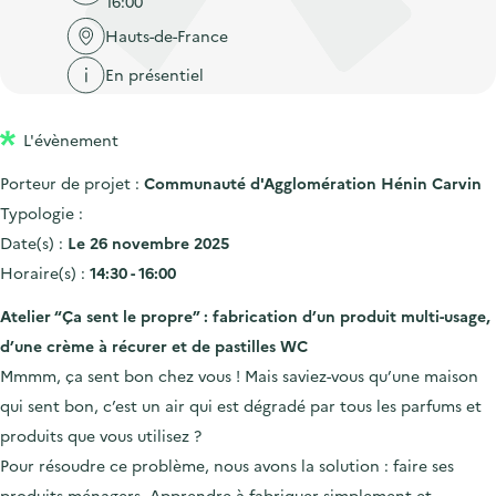
16:00
'
c
n
n
a
Hauts-de-France
c
p
c
c
u
En présentiel
r
i
c
e
i
p
u
i
L'évènement
n
a
e
l
c
l
i
Porteur de projet :
Communauté d'Agglomération Hénin Carvin
i
l
Typologie :
p
Date(s) :
Le 26 novembre 2025
a
Horaire(s) :
14:30 - 16:00
l
Atelier “Ça sent le propre” : fabrication d’un produit multi-usage,
e
d’une crème à récurer et de pastilles WC
Mmmm, ça sent bon chez vous ! Mais saviez-vous qu’une maison
qui sent bon, c’est un air qui est dégradé par tous les parfums et
produits que vous utilisez ?
Pour résoudre ce problème, nous avons la solution : faire ses
produits ménagers. Apprendre à fabriquer simplement et