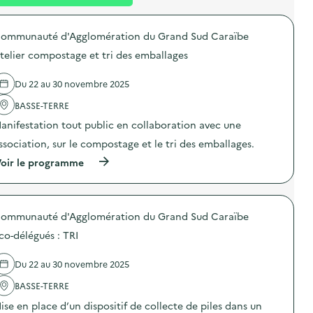
l
t
n
é
t
ommunauté d'Agglomération du Grand Sud Caraïbe
d
telier compostage et tri des emballages
e
l
Du 22 au 30 novembre 2025
a
BASSE-TERRE
v
anifestation tout public en collaboration avec une
o
ssociation, sur le compostage et le tri des emballages.
i
(
oir le programme
e
à
p
r
o
ommunauté d'Agglomération du Grand Sud Caraïbe
p
o
co-délégués : TRI
s
d
e
Du 22 au 30 novembre 2025
l
'
BASSE-TERRE
a
ise en place d’un dispositif de collecte de piles dans un
c