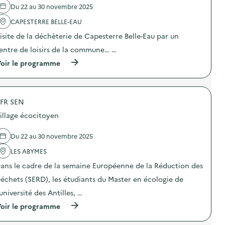
m
e
l
Du 22 au 30 novembre 2025
é
l
l
t
'
CAPESTERRE BELLE-EAU
e
a
a
c
u
isite de la déchèterie de Capesterre Belle-Eau par un
c
t
x
t
e
entre de loisirs de la commune… …
,
i
d
b
o
(
’
oir le programme
a
n
à
É
t
:
p
q
t
V
r
u
e
i
o
i
r
s
FR SEN
p
p
i
i
o
e
e
illage écocitoyen
t
s
m
s
e
d
e
e
d
e
n
Du 22 au 30 novembre 2025
t
’
l
t
V
u
'
s
LES ABYMES
H
n
a
e
U
ans le cadre de la semaine Européenne de la Réduction des
e
c
t
)
d
t
A
échets (SERD), les étudiants du Master en écologie de
é
i
t
c
o
e
’université des Antilles, …
h
n
l
(
è
oir le programme
:
i
à
t
V
e
p
e
i
r