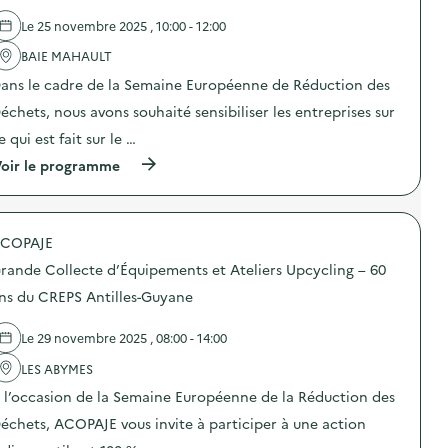
é
d
e
l
e
s
Le 25 novembre 2025 , 10:00 - 12:00
é
l
e
g
'
m
BAIE MAHAULT
u
a
b
ans le cadre de la Semaine Européenne de Réduction des
é
c
a
s
t
l
échets, nous avons souhaité sensibiliser les entreprises sur
:
i
l
T
o
a
e qui est fait sur le …
R
n
g
(
I
oir le programme
:
e
à
)
J
s
p
o
)
r
u
o
r
COPAJE
p
n
o
é
rande Collecte d’Équipements et Ateliers Upcycling – 60
s
e
d
d
ns du CREPS Antilles-Guyane
e
’
l
a
Le 29 novembre 2025 , 08:00 - 14:00
'
n
a
i
LES ABYMES
c
m
t
a
 l’occasion de la Semaine Européenne de la Réduction des
i
t
o
i
échets, ACOPAJE vous invite à participer à une action
n
o