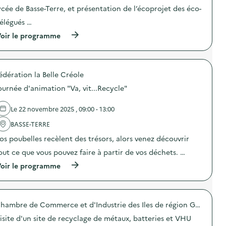
t
ycée de Basse-Terre, et présentation de l’écoprojet des éco-
i
o
élégués …
n
(
oir le programme
:
à
A
p
t
r
e
o
l
édération la Belle Créole
p
i
o
e
ournée d'animation "Va, vit...Recycle"
s
r
d
c
e
o
Le 22 novembre 2025 , 09:00 - 13:00
l
m
'
BASSE-TERRE
p
a
o
os poubelles recèlent des trésors, alors venez découvrir
c
s
t
t
out ce que vous pouvez faire à partir de vos déchets. …
i
a
o
(
g
oir le programme
n
à
e
:
p
e
É
r
t
c
o
t
o
Chambre de Commerce et d'Industrie des Iles de région Guadeloupe
p
r
-
o
i
isite d'un site de recyclage de métaux, batteries et VHU
d
s
d