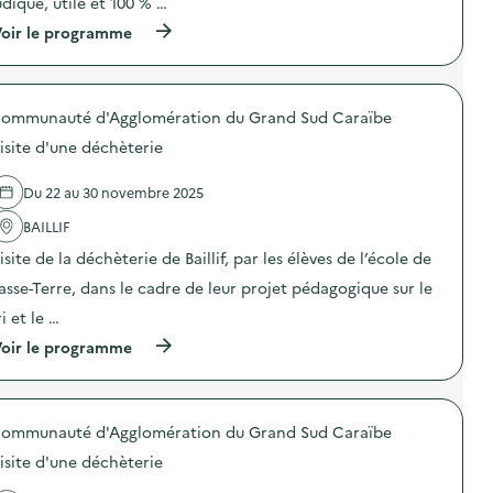
udique, utile et 100 % …
:
n
V
“
(
oir le programme
i
V
à
s
a
p
i
,
r
t
v
o
e
i
ommunauté d'Agglomération du Grand Sud Caraïbe
p
d
t
o
’
isite d'une déchèterie
…
s
u
R
d
n
e
e
Du 22 au 30 novembre 2025
s
c
l
i
y
'
BAILLIF
t
c
a
e
l
isite de la déchèterie de Baillif, par les élèves de l’école de
c
d
e
t
e
asse-Terre, dans le cadre de leur projet pédagogique sur le
”
i
r
)
o
ri et le …
e
n
c
(
oir le programme
:
y
à
G
c
p
r
l
r
a
a
o
n
g
ommunauté d'Agglomération du Grand Sud Caraïbe
p
d
e
o
e
isite d'une déchèterie
d
s
C
e
d
o