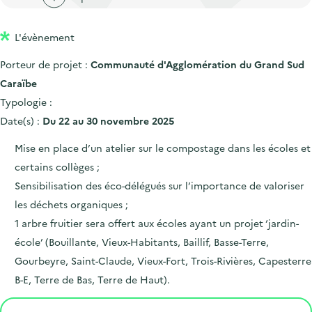
'
c
n
n
a
c
p
c
L'évènement
c
u
r
i
c
e
Porteur de projet :
Communauté d'Agglomération du Grand Sud
i
p
u
i
Caraïbe
n
a
e
l
Typologie :
c
l
i
Date(s) :
Du 22 au 30 novembre 2025
i
l
Mise en place d’un atelier sur le compostage dans les écoles et
p
certains collèges ;
a
Sensibilisation des éco-délégués sur l’importance de valoriser
l
les déchets organiques ;
e
1 arbre fruitier sera offert aux écoles ayant un projet ‘jardin-
école’ (Bouillante, Vieux-Habitants, Baillif, Basse-Terre,
Gourbeyre, Saint-Claude, Vieux-Fort, Trois-Rivières, Capesterre
B-E, Terre de Bas, Terre de Haut).