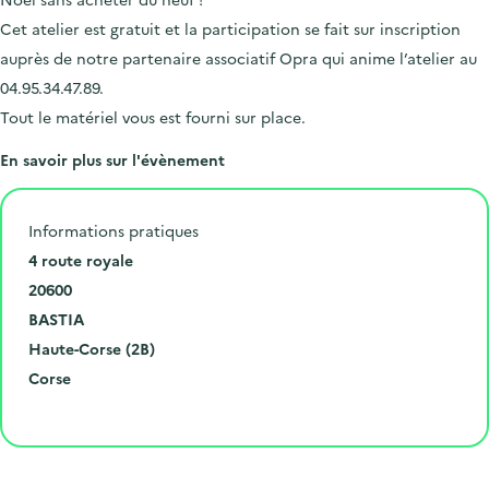
Cet atelier est gratuit et la participation se fait sur inscription
auprès de notre partenaire associatif Opra qui anime l’atelier au
04.95.34.47.89.
Tout le matériel vous est fourni sur place.
En savoir plus sur l'évènement
Informations pratiques
N
4 route royale
u
C
20600
m
o
V
BASTIA
é
d
i
D
Haute-Corse (2B)
r
e
l
é
R
Corse
o
p
l
p
é
Cliquer pour afficher la carte
e
o
e
a
g
t
s
r
i