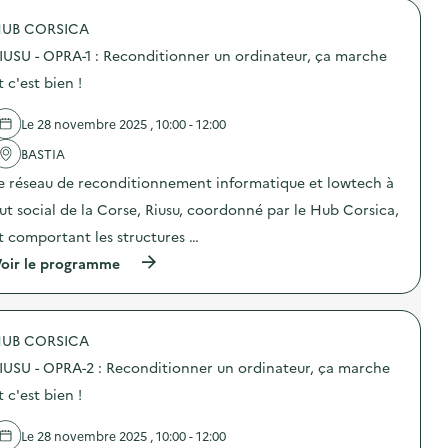
o
UB CORSICA
p
o
IUSU - OPRA-1 : Reconditionner un ordinateur, ça marche
s
d
t c'est bien !
e
l
Le 28 novembre 2025 , 10:00 - 12:00
'
a
BASTIA
c
t
e réseau de reconditionnement informatique et lowtech à
i
o
ut social de la Corse, Riusu, coordonné par le Hub Corsica,
n
t comportant les structures …
:
D
(
oir le programme
é
à
c
p
o
r
u
o
v
UB CORSICA
p
e
o
r
IUSU - OPRA-2 : Reconditionner un ordinateur, ça marche
s
t
d
t c'est bien !
e
e
d
l
e
Le 28 novembre 2025 , 10:00 - 12:00
'
l