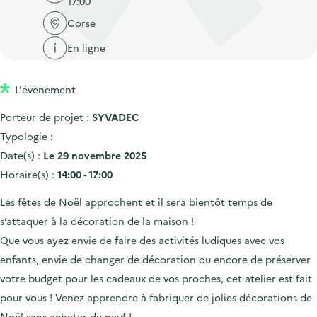
17:00
'
c
n
n
a
Corse
c
p
c
c
u
En ligne
r
i
c
e
i
p
u
i
L'évènement
n
a
e
l
c
l
i
Porteur de projet :
SYVADEC
i
l
Typologie :
p
Date(s) :
Le 29 novembre 2025
a
Horaire(s) :
14:00 - 17:00
l
Les fêtes de Noël approchent et il sera bientôt temps de
e
s’attaquer à la décoration de la maison !
Que vous ayez envie de faire des activités ludiques avec vos
enfants, envie de changer de décoration ou encore de préserver
votre budget pour les cadeaux de vos proches, cet atelier est fait
pour vous ! Venez apprendre à fabriquer de jolies décorations de
Noël sans acheter du neuf !