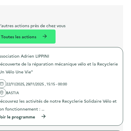
l
t
t
o
i
a
e
n
b
l
m
e
e
’autres actions près de chez vous
l
n
Toutes les actions
l
t
é
ssociation Adrien LIPPINI
d
écouverte de la réparation mécanique vélo et la Recyclerie
e
Un Vélo Une Vie"
l
a
22/11/2025, 29/11/2025 , 15:15 - 00:00
v
BASTIA
o
écouvrez les activités de notre Recyclerie Solidaire Vélo et
i
on fonctionnement : …
e
(
oir le programme
à
p
r