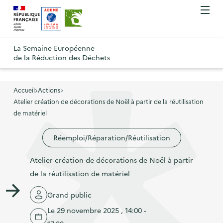
A
A
Gestion des cookies
O
R
l
l
u
e
v
l
l
R
t
r
e
e
La Semaine Européenne
e
i
o
de la Réduction des Déchets
r
r
r
t
u
l
à
a
o
r
e
l
u
u
m
Accueil
Actions
à
a
c
e
Atelier création de décorations de Noël à partir de la réutilisation
r
l
n
n
o
de matériel
à
a
u
a
n
l
p
Réemploi/Réparation/Réutilisation
v
t
a
a
i
e
p
Atelier création de décorations de Noël à partir
g
g
n
a
de la réutilisation de matériel
e
a
u
g
d
t
p
Grand public
e
'
i
r
Le 29 novembre 2025 , 14:00 -
d
a
o
i