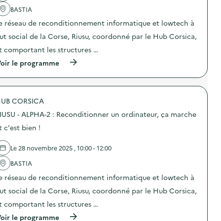
a
a
BASTIA
c
r
t
é
e réseau de reconditionnement informatique et lowtech à
i
p
o
ut social de la Corse, Riusu, coordonné par le Hub Corsica,
a
n
r
t comportant les structures …
:
a
R
t
(
oir le programme
I
i
à
U
o
p
S
n
r
U
m
o
–
UB CORSICA
é
p
O
c
o
P
IUSU - ALPHA-2 : Reconditionner un ordinateur, ça marche
a
s
R
n
d
t c'est bien !
A
i
e
-
q
l
1
Le 28 novembre 2025 , 10:00 - 12:00
u
'
:
e
a
R
BASTIA
v
c
e
é
t
c
e réseau de reconditionnement informatique et lowtech à
l
i
o
o
o
ut social de la Corse, Riusu, coordonné par le Hub Corsica,
n
e
n
d
t comportant les structures …
t
:
i
l
R
t
(
oir le programme
a
I