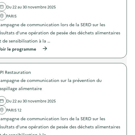
l
a
Du 22 au 30 novembre 2025
'
u
a
x
PARIS
c
m
t
a
ampagne de communication lors de la SERD sur les
i
r
o
r
ésultats d’une opération de pesée des déchets alimentaires
n
o
t de sensibilisation à la …
:
n
W
s
(
oir le programme
e
–
à
b
S
p
i
o
r
n
i
o
a
r
PI Restauration
p
i
é
o
r
ampagne de communication sur la prévention du
e
s
e
é
d
aspillage alimentaire
“
t
e
R
u
l
é
d
Du 22 au 30 novembre 2025
'
i
i
a
n
a
PARIS 12
c
v
n
t
e
ampagne de communication lors de la SERD sur les
t
i
n
e
o
ésultats d’une opération de pesée des déchets alimentaires
t
S
n
o
o
t de sensibilisation à la …