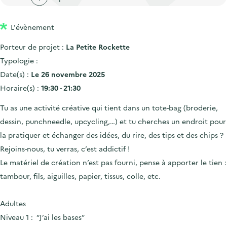
'
c
n
n
a
c
p
c
L'évènement
c
u
r
i
c
e
Porteur de projet :
La Petite Rockette
i
p
u
i
Typologie :
n
a
e
l
Date(s) :
Le 26 novembre 2025
c
l
i
Horaire(s) :
19:30 - 21:30
i
l
Tu as une activité créative qui tient dans un tote-bag (broderie,
p
dessin, punchneedle, upcycling,…) et tu cherches un endroit pour
a
la pratiquer et échanger des idées, du rire, des tips et des chips ?
l
Rejoins-nous, tu verras, c’est addictif !
e
Le matériel de création n’est pas fourni, pense à apporter le tien :
tambour, fils, aiguilles, papier, tissus, colle, etc.
Adultes
Niveau 1 : “J’ai les bases”