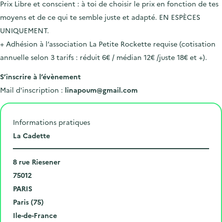
Prix Libre et conscient :
à toi de choisir le prix en fonction de tes
moyens et de ce qui te semble juste et adapté
.
EN ESPÈCES
UNIQUEMENT.
+ Adhésion à l’association La Petite Rockette requise (cotisation
annuelle selon 3 tarifs : réduit 6€ / médian 12€ /juste 18€ et +).
S’inscrire à l’évènement
Mail d'inscription :
linapoum@gmail.com
Informations pratiques
L
La Cadette
i
N
e
8 rue Riesener
u
C
u
75012
m
o
V
d
PARIS
é
d
i
D
e
Paris (75)
r
e
l
é
R
l
Ile-de-France