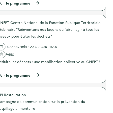
(
oir le programme
e
à
p
r
o
NFPT Centre National de la Fonction Publique Territoriale
p
o
ebinaire "Réinventons nos façons de faire : agir à tous les
s
d
iveaux pour éviter les déchets"
e
l
Le 27 novembre 2025 , 13:30 - 15:00
'
a
PARIS
c
t
éduire les déchets : une mobilisation collective au CNFPT !
i
o
…
n
(
oir le programme
:
à
L
p
a
r
b
o
r
PI Restauration
p
i
o
n
ampagne de communication sur la prévention du
s
g
d
u
aspillage alimentaire
e
e