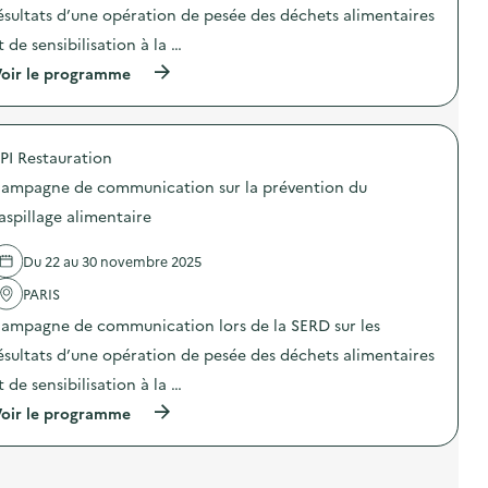
n
i
t
o
o
ésultats d’une opération de pesée des déchets alimentaires
t
c
s
n
n
a
a
t de sensibilisation à la …
”
d
:
i
t
)
u
C
r
i
(
oir le programme
g
a
e
o
à
a
m
)
n
p
s
p
s
r
p
a
u
o
i
g
PI Restauration
r
p
l
n
l
o
l
e
ampagne de communication sur la prévention du
a
s
a
d
p
d
aspillage alimentaire
g
e
r
e
e
c
é
l
a
o
Du 22 au 30 novembre 2025
v
'
l
m
e
a
i
m
PARIS
n
c
m
u
t
t
e
n
ampagne de communication lors de la SERD sur les
i
i
n
i
o
o
ésultats d’une opération de pesée des déchets alimentaires
t
c
n
n
a
a
t de sensibilisation à la …
d
:
i
t
u
C
r
i
(
oir le programme
g
a
e
o
à
a
m
)
n
p
s
p
s
r
p
a
u
o