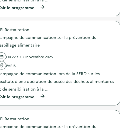
:
n
l
C
s
(
oir le programme
i
a
n
à
d
m
o
p
a
p
s
r
r
a
f
o
i
g
PI Restauration
a
p
t
n
ç
o
é
e
ampagne de communication sur la prévention du
o
s
e
d
n
d
t
aspillage alimentaire
e
s
e
T
c
d
l
r
o
Du 22 au 30 novembre 2025
e
'
a
m
f
a
n
m
PARIS
a
c
s
u
i
t
i
n
ampagne de communication lors de la SERD sur les
r
i
t
i
e
o
i
ésultats d’une opération de pesée des déchets alimentaires
c
:
n
o
a
t de sensibilisation à la …
a
:
n
t
g
C
)
i
(
oir le programme
i
a
o
à
r
m
n
p
à
p
s
r
t
a
u
o
o
g
PI Restauration
r
p
u
n
l
o
s
e
ampagne de communication sur la prévention du