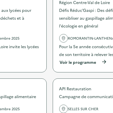
Région Centre-Val de Loire
“
o
A
s
 aux lycées pour
Défis Réduc'Gaspi : Des dé
l
d
s déchets et à
sensibliser au gaspillage ali
a
e
d
l
l'écologie en général
é
'
c
a
o
c
vembre 2025
ROMORANTIN-LANTHEN
u
t
ire invite les lycées
Pour la 5e année consécutive
v
i
e
o
de son territoire à relever l
r
n
t
:
(
Voir le programme
e
D
à
d
é
p
e
f
r
s
i
o
D
s
p
API Restauration
3
R
o
E
é
s
illage alimentaire
Campagne de communication 
:
d
d
d
u
e
vembre 2025
SELLES SUR CHER
e
c
l