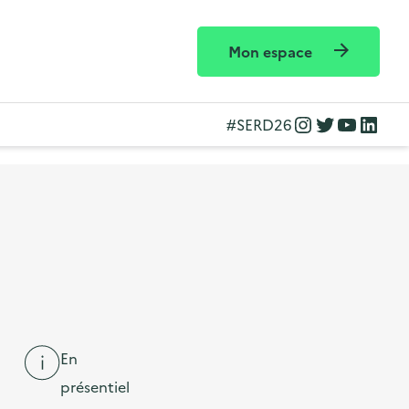
Mon espace
Instagram
Twitter
YouTube
LinkedIn
#SERD26
En
présentiel