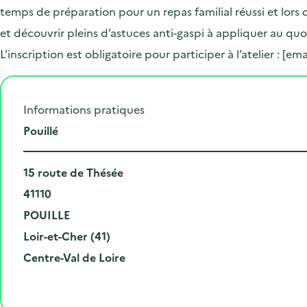
temps de préparation pour un repas familial réussi et lors 
et découvrir pleins d’astuces anti-gaspi à appliquer au quot
L’inscription est obligatoire pour participer à l’atelier :
[ema
Informations pratiques
L
Pouillé
i
N
e
15 route de Thésée
u
C
u
41110
m
o
V
d
POUILLE
é
d
i
D
e
Loir-et-Cher (41)
r
e
l
é
R
l
Centre-Val de Loire
o
p
l
p
é
'
e
o
e
a
g
é