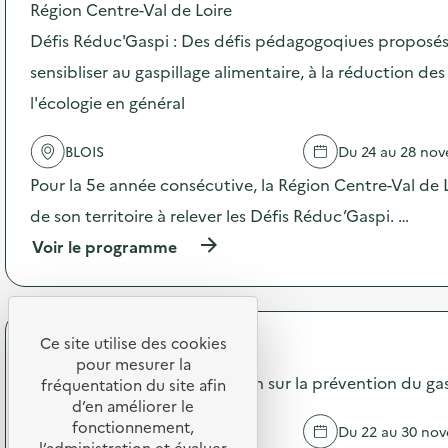
Région Centre-Val de Loire
e
n
l
e
Défis Réduc'Gaspi : Des défis pédagogoqiues proposés
'
d
a
sensibliser au gaspillage alimentaire, à la réduction de
e
c
c
l'écologie en général
t
o
i
m
o
m
BLOIS
Du 24 au 28 no
n
u
:
Pour la 5e année consécutive, la Région Centre-Val de Lo
n
A
i
de son territoire à relever les Défis Réduc’Gaspi. …
T
c
E
a
(
Voir le programme
L
t
à
I
i
p
E
o
r
R
n
o
S
s
p
Ce site utilise des cookies
API Restauration
C
u
o
pour mesurer la
O
r
s
Campagne de communication sur la prévention du gasp
fréquentation du site afin
U
l
d
d’en améliorer le
T
a
e
fonctionnement,
U
MONTOIRE SUR LE LOIR
Du 22 au 30 no
p
l
l’administration et évaluer