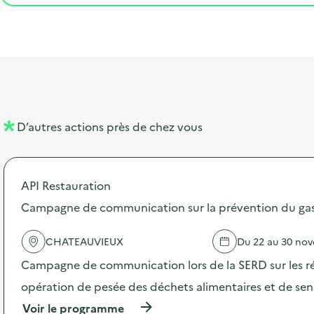
t
s
r
i
v
l
t
t
o
è
i
a
e
n
n
b
l
m
e
e
e
m
l
n
e
D’autres actions près de chez vous
l
t
n
é
t
API Restauration
d
Campagne de communication sur la prévention du gasp
e
l
CHATEAUVIEUX
Du 22 au 30 no
a
Campagne de communication lors de la SERD sur les ré
v
opération de pesée des déchets alimentaires et de sensi
o
(
Voir le programme