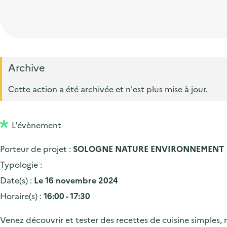
t
p
'
e
i
r
a
d
o
i
c
'
n
n
c
a
p
c
Archive
u
c
r
i
e
Cette action a été archivée et n'est plus mise à jour.
c
i
p
i
u
n
a
l
e
L'évènement
c
l
i
i
Porteur de projet :
SOLOGNE NATURE ENVIRONNEMENT
l
p
Typologie :
a
Date(s) :
Le 16 novembre 2024
l
Horaire(s) :
16:00 - 17:30
e
Venez découvrir et tester des recettes de cuisine simples,