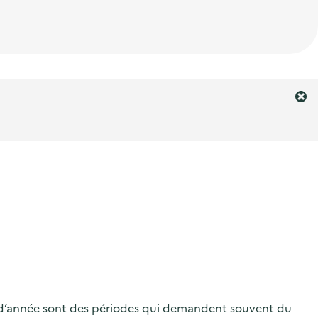
F
e
r
m
e
r
l
'
a
l
e
r
t
e
fin d’année sont des périodes qui demandent souvent du