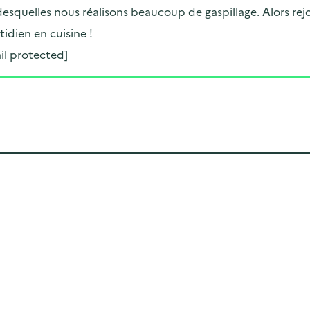
desquelles nous réalisons beaucoup de gaspillage. Alors rej
idien en cuisine !
il protected]
Cliquer pour afficher la carte