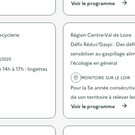
(
Voir le programme
à
p
r
o
p
ecyclerie
Région Centre-Val de Loire
o
s
Défis Réduc'Gaspi : Des dé
d
sensibliser au gaspillage ali
e
1/2025
l
l'écologie en général
'
 14h à 17h : lingettes
a
c
MONTOIRE SUR LE LOIR
t
Pour la 5e année consécutive
i
o
de son territoire à relever l
n
:
(
Voir le programme
S
à
t
p
a
r
n
o
d
p