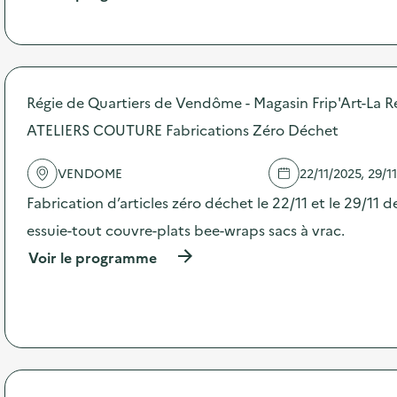
i
à
p
e
r
o
p
o
Régie de Quartiers de Vendôme - Magasin Frip'Art-La R
s
d
ATELIERS COUTURE Fabrications Zéro Déchet
e
l
VENDOME
22/11/2025, 29/1
'
a
Fabrication d’articles zéro déchet le 22/11 et le 29/11 de
c
t
essuie-tout couvre-plats bee-wraps sacs à vrac.
i
(
Voir le programme
o
à
n
p
:
r
C
o
a
p
m
o
p
s
a
d
g