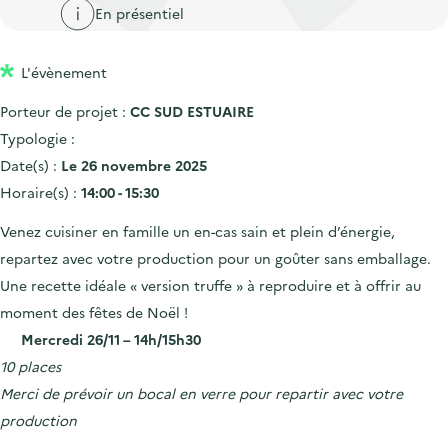
'
c
En présentiel
n
n
a
c
p
c
c
u
L'évènement
r
i
c
e
i
p
u
Porteur de projet :
CC SUD ESTUAIRE
i
n
a
e
Typologie :
l
c
l
i
Date(s) :
Le 26 novembre 2025
i
l
Horaire(s) :
14:00 - 15:30
p
Venez cuisiner en famille un en-cas sain et plein d’énergie,
a
repartez avec votre production pour un goûter sans emballage.
l
Une recette idéale « version truffe » à reproduire et à offrir au
e
moment des fêtes de Noël !
Mercredi 26/11 – 14h/15h30
10 places
Merci de prévoir un bocal en verre pour repartir avec votre
production