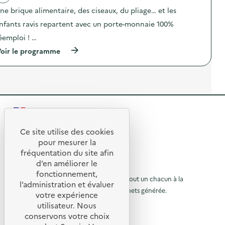
p
t
n
”
ne brique alimentaire, des ciseaux, du pliage… et les
i
e
)
o
0
nfants ravis repartent avec un porte-monnaie 100%
n
g
éemploi ! …
:
a
F
s
(
oir le programme
r
p
à
e
i
p
s
e
r
q
t
o
u
r
p
e
e
o
d
p
s
e
a
R
d
s
s
e
d
e
p
l
Ce site utilise des cookies
é
a
R
'
t
pour mesurer la
c
r
a
h
e
t
fréquentation du site afin
o
c
e
a
d’en améliorer le
t
t
t
u
g
© 2026 SERD
i
fonctionnement,
s
é
o
o
L’objectif de la SERD est de sensibiliser tout un chacun à la
r
)
l’administration et évaluer
”
n
nécessité de réduire la quantité de déchets générée.
u
)
votre expérience
à
:
SUIVEZ-NOUS
A
utilisateur. Nous
r
l
t
conservons votre choix
e
à
X (anciennement Twitter)
a