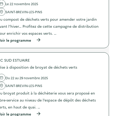
e
Le 22 novembre 2025
l
'
SAINT-BREVIN-LES-PINS
a
u compost de déchets verts pour amender votre jardin
c
t
vant l’hiver… Profitez de cette campagne de distribution
i
o
our enrichir vos espaces verts. …
n
(
oir le programme
:
à
A
p
t
r
e
o
l
C SUD ESTUAIRE
p
i
o
e
ise à disposition de broyat de déchets verts
s
r
d
r
e
e
Du 22 au 29 novembre 2025
l
p
'
SAINT-BREVIN-LES-PINS
a
a
i
u broyat produit à la déchèterie vous sera proposé en
c
r
t
-
ibre-service au niveau de l’espace de dépôt des déchets
i
c
o
a
erts, en haut de quai. …
n
f
(
oir le programme
:
é