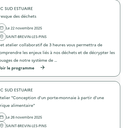
e
o
)
o
l
r
C SUD ESTUAIRE
p
i
i
o
e
s
resque des déchets
s
r
t
d
“
e
e
F
Le 22 novembre 2025
”
l
a
)
'
SAINT-BREVIN-LES-PINS
b
a
r
et atelier collaboratif de 3 heures vous permettra de
c
i
t
c
omprendre les enjeux liés à nos déchets et de décrypter les
i
a
o
t
ouages de notre système de …
n
i
(
oir le programme
:
o
à
A
n
p
t
d
r
e
’
o
l
u
C SUD ESTUAIRE
p
i
n
o
e
b
telier "Conception d’un porte-monnaie à partir d’une
s
r
e
d
“
rique alimentaire"
e
e
C
-
l
u
w
Le 26 novembre 2025
'
i
r
a
s
a
SAINT-BREVIN-LES-PINS
c
i