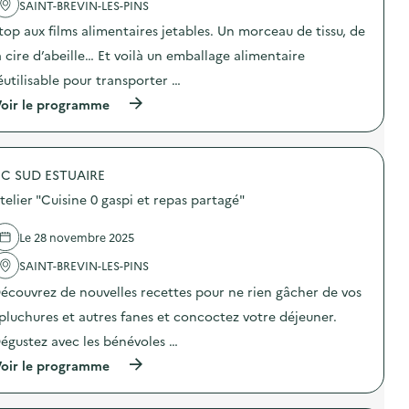
'
SAINT-BREVIN-LES-PINS
s
é
a
i
c
top aux films alimentaires jetables. Un morceau de tissu, de
c
t
h
t
i
e
a cire d’abeille… Et voilà un emballage alimentaire
i
o
t
o
n
éutilisable pour transporter …
s
n
d
v
(
oir le programme
:
e
e
à
V
b
r
p
i
r
t
r
s
o
s
o
i
y
)
C SUD ESTUAIRE
p
t
a
o
e
t
telier "Cuisine 0 gaspi et repas partagé"
s
“
d
d
V
e
e
i
Le 28 novembre 2025
d
l
s
é
'
SAINT-BREVIN-LES-PINS
m
c
a
a
h
écouvrez de nouvelles recettes pour ne rien gâcher de vos
c
v
e
t
i
t
pluchures et autres fanes et concoctez votre déjeuner.
i
e
s
o
d
égustez avec les bénévoles …
v
n
e
e
(
oir le programme
:
v
r
à
A
a
t
p
t
l
s
r