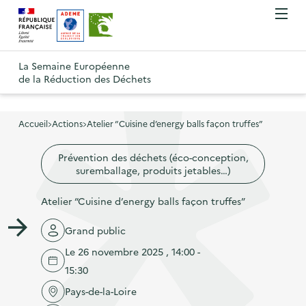
A
A
Gestion des cookies
O
R
l
l
u
e
v
l
l
R
t
r
e
e
La Semaine Européenne
e
i
o
de la Réduction des Déchets
r
r
r
t
u
l
à
a
o
r
e
l
u
u
m
Accueil
Actions
Atelier “Cuisine d’energy balls façon truffes”
à
a
c
e
r
l
n
n
o
Prévention des déchets (éco-conception,
à
a
u
suremballage, produits jetables…)
a
n
l
p
v
t
a
Atelier “Cuisine d’energy balls façon truffes”
a
i
e
p
g
g
n
Grand public
a
e
a
u
Le 26 novembre 2025 , 14:00 -
g
d
t
p
15:30
e
'
i
r
d
Pays-de-la-Loire
a
o
i