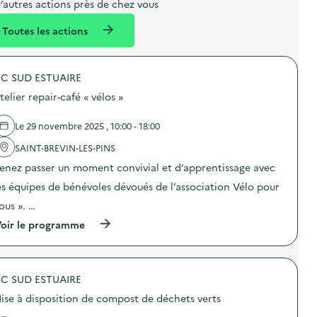
e
e
m
’autres actions près de chez vous
l
n
e
Toutes les actions
l
t
n
é
t
C SUD ESTUAIRE
d
telier repair-café « vélos »
e
l
Le 29 novembre 2025 , 10:00 - 18:00
a
SAINT-BREVIN-LES-PINS
v
enez passer un moment convivial et d’apprentissage avec
o
es équipes de bénévoles dévoués de l’association Vélo pour
i
ous ». …
e
(
oir le programme
à
p
r
o
C SUD ESTUAIRE
p
o
ise à disposition de compost de déchets verts
s
d