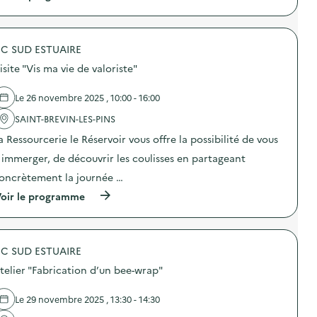
à
M
«
p
i
v
r
s
é
o
e
l
C SUD ESTUAIRE
p
à
o
o
d
s
isite "Vis ma vie de valoriste"
s
i
»
d
s
)
e
p
Le 26 novembre 2025 , 10:00 - 16:00
l
o
'
SAINT-BREVIN-LES-PINS
s
a
i
a Ressourcerie le Réservoir vous offre la possibilité de vous
c
t
t
i
 immerger, de découvrir les coulisses en partageant
i
o
o
n
oncrètement la journée …
n
d
(
oir le programme
:
e
à
M
c
p
i
o
r
s
m
o
e
p
C SUD ESTUAIRE
p
à
o
o
d
s
telier "Fabrication d’un bee-wrap"
s
i
t
d
s
d
e
p
Le 29 novembre 2025 , 13:30 - 14:30
e
l
o
d