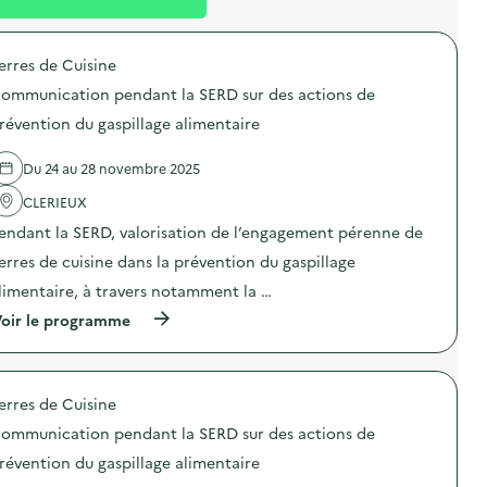
l
t
n
é
t
erres de Cuisine
d
ommunication pendant la SERD sur des actions de
e
révention du gaspillage alimentaire
l
a
Du 24 au 28 novembre 2025
v
CLERIEUX
o
endant la SERD, valorisation de l’engagement pérenne de
i
erres de cuisine dans la prévention du gaspillage
e
limentaire, à travers notamment la …
(
oir le programme
à
p
r
o
erres de Cuisine
p
o
ommunication pendant la SERD sur des actions de
s
d
révention du gaspillage alimentaire
e