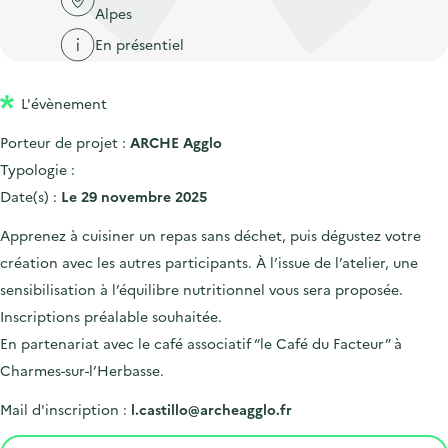
'
c
Alpes
n
n
a
c
En présentiel
p
c
c
u
r
i
c
e
L'évènement
i
p
u
i
n
a
e
Porteur de projet :
ARCHE Agglo
l
c
l
i
Typologie :
i
l
Date(s) :
Le 29 novembre 2025
p
Apprenez à cuisiner un repas sans déchet, puis dégustez votre
a
création avec les autres participants. À l’issue de l’atelier, une
l
sensibilisation à l’équilibre nutritionnel vous sera proposée.
e
Inscriptions préalable souhaitée.
En partenariat avec le café associatif “le Café du Facteur” à
Charmes-sur-l’Herbasse.
Mail d'inscription :
l.castillo@archeagglo.fr