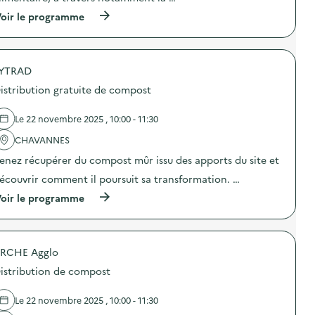
t
C
l
(
oir le programme
o
a
à
m
S
p
m
E
r
u
R
o
n
YTRAD
D
p
i
s
o
c
istribution gratuite de compost
u
s
a
r
d
t
d
e
Le 22 novembre 2025 , 10:00 - 11:30
i
e
l
o
s
'
CHAVANNES
n
a
a
p
enez récupérer du compost mûr issu des apports du site et
c
c
e
t
t
n
écouvrir comment il poursuit sa transformation. …
i
i
d
o
o
(
oir le programme
a
n
n
à
n
s
:
p
t
d
C
r
l
e
o
o
a
p
m
RCHE Agglo
p
S
r
m
o
E
istribution de compost
é
u
s
R
v
n
d
D
e
i
e
Le 22 novembre 2025 , 10:00 - 11:30
s
n
c
l
u