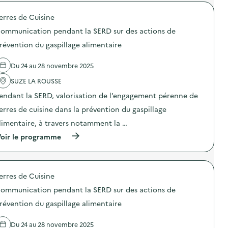
r
s
o
d
p
o
t
n
e
i
erres de Cuisine
p
r
s
c
l
o
i
d
o
ommunication pendant la SERD sur des actions de
l
s
b
e
m
a
d
u
p
révention du gaspillage alimentaire
p
g
e
t
r
o
e
l
i
é
s
a
Du 24 au 28 novembre 2025
'
o
v
t
l
a
n
e
)
i
SUZE LA ROUSSE
c
d
n
m
t
e
t
endant la SERD, valorisation de l’engagement pérenne de
e
i
c
i
n
o
o
erres de cuisine dans la prévention du gaspillage
o
t
n
m
n
a
limentaire, à travers notamment la …
:
p
d
i
S
o
u
(
oir le programme
r
O
s
g
à
e
D
t
a
p
)
E
)
s
r
X
p
o
O
i
erres de Cuisine
p
–
l
o
O
ommunication pendant la SERD sur des actions de
l
s
p
a
d
révention du gaspillage alimentaire
é
g
e
r
e
l
a
a
Du 24 au 28 novembre 2025
'