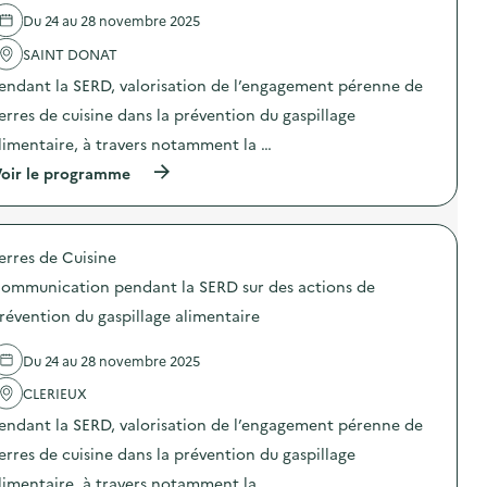
l
Du 24 au 28 novembre 2025
'
a
SAINT DONAT
c
t
endant la SERD, valorisation de l’engagement pérenne de
i
o
erres de cuisine dans la prévention du gaspillage
n
limentaire, à travers notamment la …
:
C
(
oir le programme
o
à
m
p
m
r
u
o
n
erres de Cuisine
p
i
o
c
ommunication pendant la SERD sur des actions de
s
a
d
révention du gaspillage alimentaire
t
e
i
l
o
Du 24 au 28 novembre 2025
'
n
a
p
CLERIEUX
c
e
t
n
endant la SERD, valorisation de l’engagement pérenne de
i
d
o
erres de cuisine dans la prévention du gaspillage
a
n
n
limentaire, à travers notamment la …
: