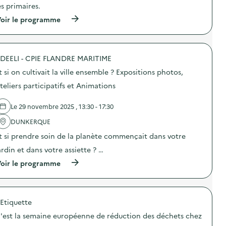
es primaires.
:
c
D
a
(
oir le programme
i
t
à
s
i
p
p
o
r
o
n
o
s
s
DEELI - CPIE FLANDRE MARITIME
p
i
u
o
t
t si on cultivait la ville ensemble ? Expositions photos,
r
s
i
l
d
teliers participatifs et Animations
f
a
e
A
p
l
s
r
Le 29 novembre 2025 , 13:30 - 17:30
'
s
é
a
i
v
DUNKERQUE
c
e
e
t
t
t si prendre soin de la planète commençait dans votre
n
i
t
t
o
ardin et dans votre assiette ? …
e
i
n
U
o
(
oir le programme
:
n
n
à
A
i
d
p
c
q
u
r
t
u
g
o
i
e
a
'Etiquette
p
o
)
s
o
n
'est la semaine européenne de réduction des déchets chez
p
s
d
i