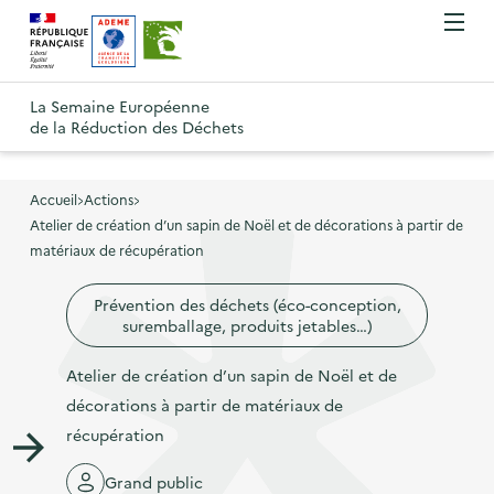
A
A
Gestion des cookies
O
R
l
l
u
e
v
l
l
R
t
r
e
e
La Semaine Européenne
e
i
o
de la Réduction des Déchets
r
r
r
t
u
l
à
a
o
r
e
l
u
u
m
Accueil
Actions
à
a
c
e
Atelier de création d’un sapin de Noël et de décorations à partir de
r
l
n
n
o
matériaux de récupération
à
a
u
a
n
l
p
Prévention des déchets (éco-conception,
v
t
a
a
suremballage, produits jetables…)
i
e
p
g
g
n
Atelier de création d’un sapin de Noël et de
a
e
a
u
décorations à partir de matériaux de
g
d
t
p
récupération
e
'
i
r
d
a
Grand public
o
i