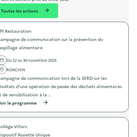
l
n
e
Toutes les actions
l
t
n
é
t
PI Restauration
d
ampagne de communication sur la prévention du
e
aspillage alimentaire
l
a
Du 22 au 30 novembre 2025
v
RONCHIN
o
ampagne de communication lors de la SERD sur les
i
ésultats d’une opération de pesée des déchets alimentaires
e
t de sensibilisation à la …
(
oir le programme
à
p
r
o
ollège Villars
p
o
ispositif Assiette Unique
s