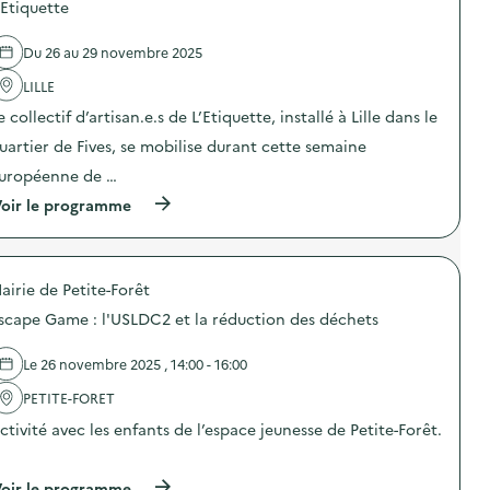
d
e
'Etiquette
l
e
p
l
l
e
a
Du 26 au 29 novembre 2025
'
s
g
a
é
e
LILLE
c
e
a
t
d
e collectif d’artisan.e.s de L’Etiquette, installé à Lille dans le
l
i
e
i
o
s
uartier de Fives, se mobilise durant cette semaine
m
n
d
e
uropéenne de …
:
é
n
E
c
(
oir le programme
t
t
h
à
a
s
e
p
i
i
t
r
r
o
s
o
e
n
a
airie de Petite-Forêt
p
)
c
l
o
u
scape Game : l'USLDC2 et la réduction des déchets
i
s
l
m
d
t
e
e
Le 26 novembre 2025 , 14:00 - 16:00
i
n
l
v
t
'
PETITE-FORET
a
a
a
i
i
ctivité avec les enfants de l’espace jeunesse de Petite-Forêt.
c
t
r
t
l
…
e
i
a
s
o
(
oir le programme