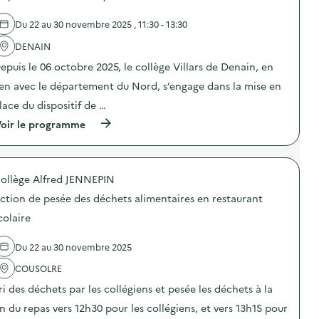
d
e
Du 22 au 30 novembre 2025 , 11:30 - 13:30
l
'
DENAIN
a
epuis le 06 octobre 2025, le collège Villars de Denain, en
c
t
ien avec le département du Nord, s’engage dans la mise en
i
o
lace du dispositif de …
n
(
oir le programme
:
à
C
p
a
r
m
o
p
ollège Alfred JENNEPIN
p
a
o
g
ction de pesée des déchets alimentaires en restaurant
s
n
d
e
colaire
e
d
l
e
Du 22 au 30 novembre 2025
'
c
a
o
COUSOLRE
c
m
t
m
ri des déchets par les collégiens et pesée les déchets à la
i
u
o
n
in du repas vers 12h30 pour les collégiens, et vers 13h15 pour
n
i