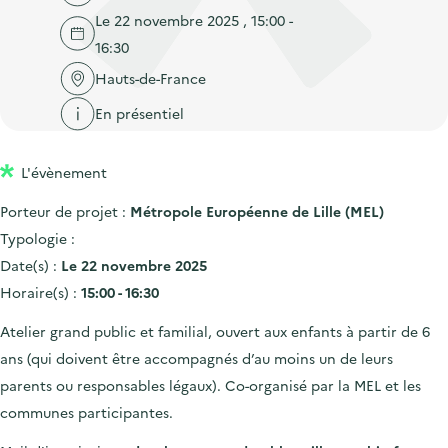
'
c
Le 22 novembre 2025 , 15:00 -
n
n
a
c
16:30
p
c
c
u
r
i
Hauts-de-France
c
e
i
p
u
En présentiel
i
n
a
e
l
c
l
i
L'évènement
i
l
Porteur de projet :
Métropole Européenne de Lille (MEL)
p
Typologie :
a
Date(s) :
Le 22 novembre 2025
l
Horaire(s) :
15:00 - 16:30
e
Atelier grand public et familial, ouvert aux enfants à partir de 6
ans (qui doivent être accompagnés d’au moins un de leurs
parents ou responsables légaux). Co-organisé par la MEL et les
communes participantes.