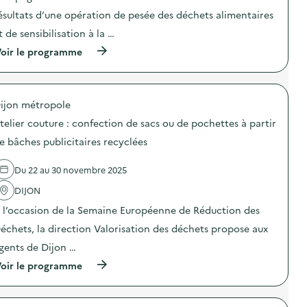
i
o
ésultats d’une opération de pesée des déchets alimentaires
n
t de sensibilisation à la …
:
S
(
oir le programme
O
à
D
p
E
r
X
o
O
ijon métropole
p
–
o
O
telier couture : confection de sacs ou de pochettes à partir
s
p
d
e bâches publicitaires recyclées
é
e
r
l
a
Du 22 au 30 novembre 2025
'
t
a
i
DIJON
c
o
t
n
À l’occasion de la Semaine Européenne de Réduction des
i
d
o
échets, la direction Valorisation des déchets​ propose aux
e
n
s
gents de Dijon …
:
e
C
n
(
oir le programme
a
s
à
m
i
p
p
b
r
a