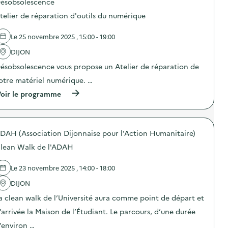
t
ésobsolescence
p
i
)
e
e
o
e
l
telier de réparation d'outils du numérique
s
s
r
i
à
d
c
v
p
e
r
Le 25 novembre 2025 , 15:00 - 19:00
r
a
l
é
e
r
'
DIJON
a
s
t
a
t
e
ésobsolescence vous propose un Atelier de réparation de
i
c
i
n
r
t
o
o
otre matériel numérique. …
d
i
n
b
e
o
(
d
oir le programme
j
b
n
à
’
e
â
:
p
h
t
c
E
r
o
d
h
s
o
r
’
e
c
DAH (Association Dijonnaise pour l'Action Humanitaire)
p
l
a
s
a
o
o
r
lean Walk de l'ADAH
p
p
s
g
t
u
e
d
e
,
b
G
e
s
a
Le 23 novembre 2025 , 14:00 - 18:00
l
a
l
à
v
i
m
'
p
DIJON
e
c
e
a
a
c
i
a clean walk de l’Université aura comme point de départ et
,
c
r
l
t
s
t
t
a
’arrivée la Maison de l’Étudiant. Le parcours, d’une durée
a
p
i
i
t
i
é
o
r
’environ …
e