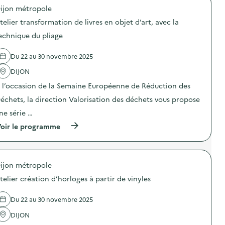
i
o
g
ijon métropole
l
p
n
i
o
e
telier transformation de livres en objet d’art, avec la
s
s
d
a
d
echnique du ​pliage
e
t
e
c
i
l
o
Du 22 au 30 novembre 2025
o
'
m
n
a
m
DIJON
«
c
u
M
t
n
À l’occasion de la Semaine Européenne de Réduction des
i
i
i
s
o
échets, la direction Valorisation des déchets​ vous propose
c
s
n
a
ne série …
i
:
t
o
A
i
(
oir le programme
n
t
o
à
a
e
n
p
n
l
s
r
t
i
u
o
i
e
ijon métropole
r
p
-
r
l
o
g
c
telier création d’horloges à partir de vinyles
a
s
a
o
p
d
s
u
r
e
Du 22 au 30 novembre 2025
p
t
é
l
i
u
v
'
DIJON
»
r
e
a