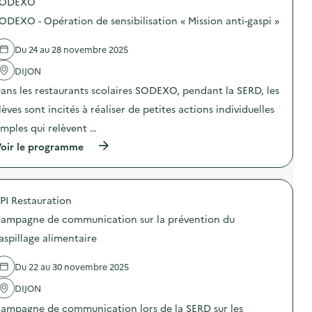
SODEXO
d
ODEXO - Opération de sensibilisation « Mission anti-gaspi »
e
l
Du 24 au 28 novembre 2025
a
DIJON
v
ans les restaurants scolaires SODEXO, pendant la SERD, les
o
lèves sont incités à réaliser de petites actions individuelles
i
imples qui relèvent …
e
(
oir le programme
à
p
r
o
PI Restauration
p
o
ampagne de communication sur la prévention du
s
d
aspillage alimentaire
e
l
Du 22 au 30 novembre 2025
'
a
DIJON
c
t
ampagne de communication lors de la SERD sur les