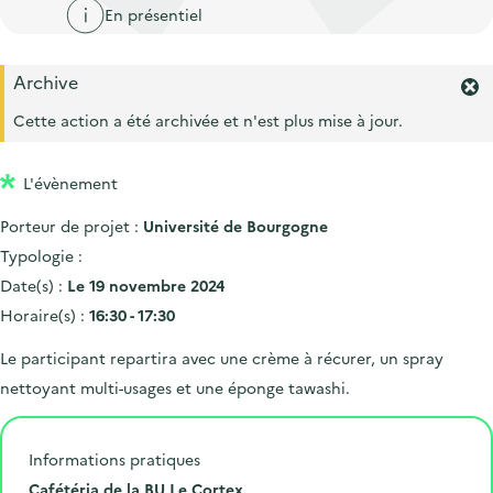
'
c
En présentiel
n
n
a
c
p
c
c
u
Archive
r
i
c
F
e
i
p
e
Cette action a été archivée et n'est plus mise à jour.
u
i
r
n
a
e
l
m
c
l
i
L'évènement
e
i
r
l
Porteur de projet :
Université de Bourgogne
l
p
'
Typologie :
a
a
Date(s) :
Le 19 novembre 2024
l
l
Horaire(s) :
16:30 - 17:30
e
e
r
Le participant repartira avec une crème à récurer, un spray
t
e
nettoyant multi-usages et une éponge tawashi.
.
Informations pratiques
L
Cafétéria de la BU Le Cortex