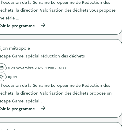
)
e
À l’occasion de la Semaine Européenne de Réduction des
n
c
:
t
t
c
échets, la direction Valorisation des déchets​ vous propose
i
i
o
o
o
ne série …
n
n
n
f
(
oir le programme
d
:
e
à
u
A
c
p
g
t
t
r
a
e
i
o
s
l
o
ijon métropole
p
p
i
n
o
i
e
scape Game, spécial réduction des déchets
d
s
l
r
e
d
l
t
s
e
a
r
Le 28 novembre 2025 , 13:00 - 14:00
a
l
g
a
c
'
e
DIJON
n
s
a
a
s
o
 l’occasion de la Semaine Européenne de Réduction des
c
l
f
u
t
i
o
échets, la direction Valorisation des déchets propose un
d
i
m
r
e
o
e
m
scape Game, spécial …
p
n
n
a
o
(
oir le programme
:
t
t
c
à
A
a
i
h
p
t
i
o
e
r
e
r
n
t
o
l
e
d