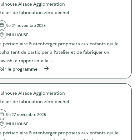
e
ulhouse Alsace Agglomération
p
a
o
telier de fabrication zéro déchet
n
s
d
d
a
e
Le 24 novembre 2025
y
l
p
'
MULHOUSE
é
a
e périscolaire Fustenberger proposera aux enfants qui le
r
c
i
t
ouhaitent de participer à l’atelier et de fabriquer un
s
i
c
o
awashi à rapporter à la …
o
n
(
l
oir le programme
:
à
a
A
p
i
t
r
r
e
o
e
l
ulhouse Alsace Agglomération
p
F
i
o
u
e
telier de fabrication zéro déchet
s
r
r
d
s
f
e
t
a
Le 27 novembre 2025
l
e
b
'
n
MULHOUSE
r
a
b
i
e périscolaire Fustenberger proposera aux enfants qui le
c
e
c
t
r
a