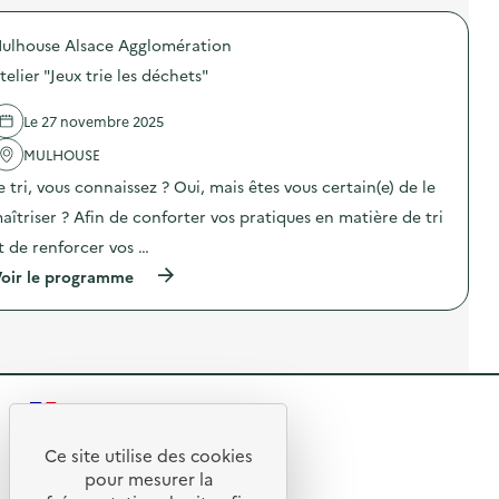
t
A
r
i
t
o
o
e
ulhouse Alsace Agglomération
p
n
l
o
telier "Jeux trie les déchets"
z
i
s
é
e
d
r
r
e
Le 27 novembre 2025
o
d
l
d
e
'
MULHOUSE
é
p
a
c
e tri, vous connaissez ? Oui, mais êtes vous certain(e) de le
r
c
h
é
t
aîtriser ? Afin de conforter vos pratiques en matière de tri
e
p
i
t
a
o
t de renforcer vos …
)
r
n
(
a
oir le programme
:
à
t
A
p
i
t
r
o
e
o
n
l
p
d
i
o
’
e
s
u
r
R
d
n
“
e
r
M
e
l
e
Ce site utilise des cookies
o
R
'
p
n
t
pour mesurer la
a
a
i