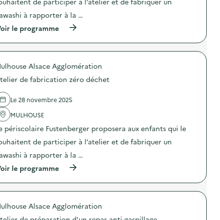
ouhaitent de participer à l’atelier et de fabriquer un
i
g
t
o
e
i
awashi à rapporter à la …
n
r
o
(
oir le programme
:
E
n
à
A
l
d
p
t
é
e
r
e
m
l
o
l
e
e
ulhouse Alsace Agglomération
p
i
n
s
o
e
t
s
telier de fabrication zéro déchet
s
r
a
i
d
d
i
v
e
e
r
Le 28 novembre 2025
e
l
f
e
a
'
MULHOUSE
a
)
v
a
b
e
e périscolaire Fustenberger proposera aux enfants qui le
c
r
c
t
i
u
ouhaitent de participer à l’atelier et de fabriquer un
i
c
n
o
a
awashi à rapporter à la …
e
n
t
c
(
oir le programme
:
i
l
à
A
o
a
p
t
n
s
r
e
z
s
o
l
é
e
ulhouse Alsace Agglomération
p
i
r
d
o
e
o
e
telier de préparation d'un repas anti-gaspillage