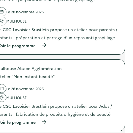
s
r
d
C
d
d
é
M
e
e
Le 28 novembre 2025
c
2
l
f
h
)
'
MULHOUSE
a
e
a
b
t
e CSC Lavoisier Brustlein propose un atelier pour parents /
c
r
)
t
i
nfants : préparation et partage d’un repas anti-gaspillage
i
c
o
(
a
oir le programme
n
à
t
:
p
i
A
r
o
t
o
n
e
ulhouse Alsace Agglomération
p
z
l
o
é
telier "Mon instant beauté"
i
s
r
e
d
o
r
e
d
Le 26 novembre 2025
d
l
é
e
'
c
MULHOUSE
f
a
h
e CSC Lavoisier Brustlein propose un atelier pour Ados /
a
c
e
b
t
t
arents : fabrication de produits d’hygiène et de beauté.
r
i
)
i
o
(
oir le programme
c
n
à
a
:
p