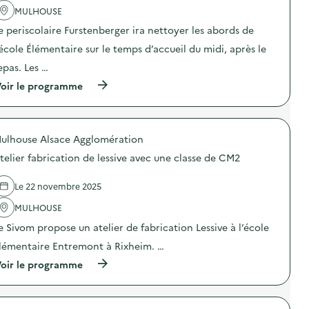
a
MULHOUSE
v
e periscolaire Furstenberger ira nettoyer les abords de
o
’école Élémentaire sur le temps d’accueil du midi, après le
i
epas. Les …
e
(
oir le programme
à
p
r
o
ulhouse Alsace Agglomération
p
o
telier fabrication de lessive avec une classe de CM2
s
d
e
Le 22 novembre 2025
l
'
MULHOUSE
a
e Sivom propose un atelier de fabrication Lessive à l’école
c
t
lémentaire Entremont à Rixheim. …
i
o
(
oir le programme
n
à
:
p
C
r
l
o