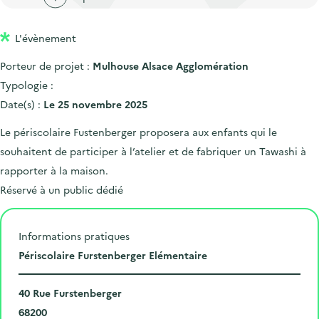
'
c
n
n
a
c
p
c
L'évènement
c
u
r
i
c
e
Porteur de projet :
Mulhouse Alsace Agglomération
i
p
u
i
Typologie :
n
a
e
l
Date(s) :
Le 25 novembre 2025
c
l
i
Le périscolaire Fustenberger proposera aux enfants qui le
i
l
souhaitent de participer à l’atelier et de fabriquer un Tawashi à
p
rapporter à la maison.
a
Réservé à un public dédié
l
e
Informations pratiques
L
Périscolaire Furstenberger Elémentaire
i
N
e
40 Rue Furstenberger
u
C
u
68200