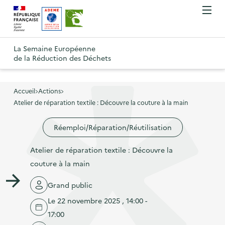
A
A
Gestion des cookies
O
R
l
l
u
e
v
l
l
R
t
r
e
e
La Semaine Européenne
e
i
o
de la Réduction des Déchets
r
r
r
t
u
l
à
a
o
r
e
l
u
u
m
Accueil
Actions
à
a
c
e
Atelier de réparation textile : Découvre la couture à la main
r
l
n
n
o
à
a
u
Réemploi/Réparation/Réutilisation
a
n
l
p
v
t
a
a
Atelier de réparation textile : Découvre la
i
e
p
g
couture à la main
g
n
a
e
a
u
Grand public
g
d
t
p
e
Le 22 novembre 2025 , 14:00 -
'
i
r
d
17:00
a
o
i