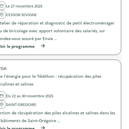
d
i
)
e
r
e
l
s
Le 27 novembre 2025
o
l
e
C
d
'
:
CESSON SEVIGNE
r
e
a
V
é
r
telier de réparation et diagnostic de petit électroménager
c
i
a
i
t
e
t
u de bricolage avec apport volontaire des salariés, sur
e
i
n
r
S
o
s
i
endez-vous assuré par Envie …
a
n
r
c
s
(
oir le programme
:
é
e
h
à
I
p
s
i
p
n
a
E
k
r
t
r
n
o
o
e
e
g
)
TGA
p
r
r
a
o
v
t
g
e l'énergie pour le Téléthon : récupération des piles
s
e
e
é
d
n
s
lcalines et salines
e
e
t
v
s
l
i
ê
–
Du 22 au 30 novembre 2025
'
o
t
L
a
n
e
’
SAINT-GREGOIRE
c
s
m
a
t
s
e
r
ction de récupération des piles alcalines et salines dans les
i
c
n
t
o
o
 bâtiments de Saint-Grégoire …
t
d
n
l
s
u
(
oir le programme
: