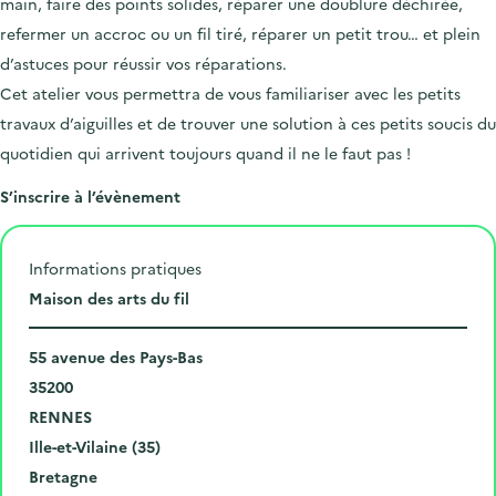
main, faire des points solides, réparer une doublure déchirée,
refermer un accroc ou un fil tiré, réparer un petit trou… et plein
d’astuces pour réussir vos réparations.
Cet atelier vous permettra de vous familiariser avec les petits
travaux d’aiguilles et de trouver une solution à ces petits soucis du
quotidien qui arrivent toujours quand il ne le faut pas !
S’inscrire à l’évènement
Informations pratiques
L
Maison des arts du fil
i
N
e
55 avenue des Pays-Bas
u
C
u
35200
m
o
V
d
RENNES
é
d
i
D
e
Ille-et-Vilaine (35)
r
e
l
é
R
l
Bretagne