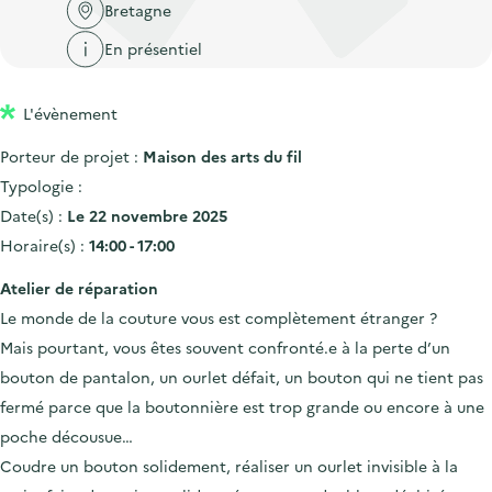
'
c
Bretagne
n
n
a
c
En présentiel
p
c
c
u
r
i
c
e
L'évènement
i
p
u
i
n
a
e
Porteur de projet :
Maison des arts du fil
l
c
l
i
Typologie :
i
l
Date(s) :
Le 22 novembre 2025
p
Horaire(s) :
14:00 - 17:00
a
Atelier de réparation
l
Le monde de la couture vous est complètement étranger ?
e
Mais pourtant, vous êtes souvent confronté.e à la perte d’un
bouton de pantalon, un ourlet défait, un bouton qui ne tient pas
fermé parce que la boutonnière est trop grande ou encore à une
poche décousue…
Coudre un bouton solidement, réaliser un ourlet invisible à la