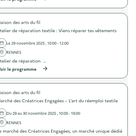
i
à
t
o
p
r
n
r
e
:
o
t
A
aison des arts du fil
p
i
t
o
e
e
telier de réparation textile : Viens réparer tes vêtements
s
n
l
d
D
i
e
E
Le 29 novembre 2025 , 10:00 - 12:00
e
l
E
r
'
E
RENNES
d
a
:
e
telier de réparation …
c
P
r
t
r
(
oir le programme
é
i
e
à
p
o
n
p
a
n
d
r
r
:
s
o
a
A
s
aison des arts du fil
p
t
t
o
o
i
e
arché des Créatrices Engagées – L’art du réemploi textile
i
s
o
l
n
d
n
i
d
e
t
Du 29 au 30 novembre 2025 , 10:00 - 19:00
e
e
l
e
r
t
'
x
RENNES
d
a
a
t
e
m
e marché des Créatrices Engagées, un marché unique dédié
c
i
r
a