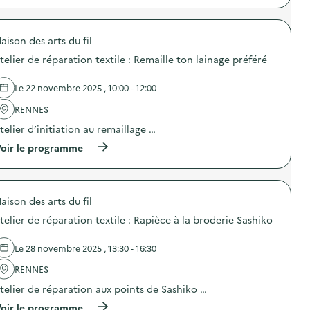
p
e
r
o
aison des arts du fil
p
o
telier de réparation textile : Remaille ton lainage préféré
s
d
e
Le 22 novembre 2025 , 10:00 - 12:00
l
'
RENNES
a
telier d’initiation au remaillage …
c
t
(
oir le programme
i
à
o
p
n
r
:
o
A
aison des arts du fil
p
t
o
e
telier de réparation textile : Rapièce à la broderie Sashiko
s
l
d
i
e
Le 28 novembre 2025 , 13:30 - 16:30
e
l
r
'
RENNES
d
a
’
telier de réparation aux points de Sashiko …
c
e
t
(
oir le programme
n