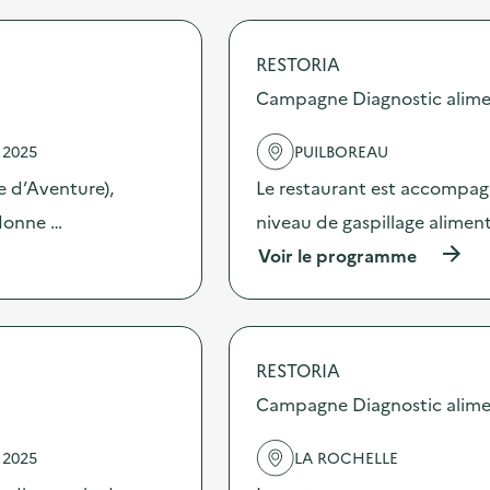
r
o
p
RESTORIA
o
s
Campagne Diagnostic alime
d
e
 2025
PUILBOREAU
l
'
re d’Aventure),
Le restaurant est accompag
a
c
 donne …
niveau de gaspillage aliment
t
(
Voir le programme
i
à
o
p
n
r
:
o
A
p
n
RESTORIA
o
i
s
Campagne Diagnostic alime
m
d
a
e
t
 2025
LA ROCHELLE
l
i
'
o