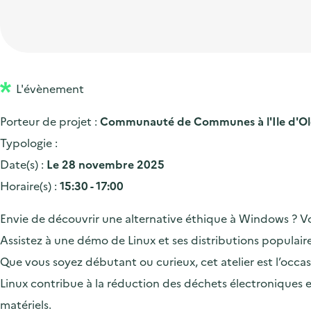
t
p
'
e
i
r
a
d
o
i
c
'
n
n
c
a
p
c
L'évènement
u
c
r
i
e
Porteur de projet :
Communauté de Communes à l'Ile d'O
c
i
p
i
Typologie :
u
n
a
l
Date(s) :
Le 28 novembre 2025
e
c
l
Horaire(s) :
15:30 - 17:00
i
i
l
p
Envie de découvrir une alternative éthique à Windows ? V
a
Assistez à une démo de Linux et ses distributions populaires 
l
Que vous soyez débutant ou curieux, cet atelier est l’occasi
e
Linux contribue à la réduction des déchets électroniques e
matériels.