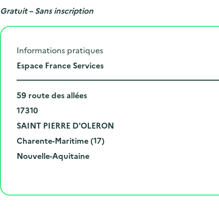
Gratuit – Sans inscription
Informations pratiques
L
Espace France Services
i
N
e
59 route des allées
u
C
u
17310
m
o
V
d
SAINT PIERRE D'OLERON
é
d
i
D
e
Charente-Maritime (17)
r
e
l
é
R
l
Nouvelle-Aquitaine
o
p
l
p
é
'
e
o
e
a
g
é
t
s
r
i
v
l
t
t
o
è