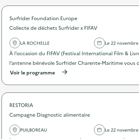
r
o
p
Surfrider Foundation Europe
o
s
Collecte de déchets Surfrider x FIFAV
d
e
LA ROCHELLE
Le 22 novembre
l
'
À l’occasion du FIFAV (Festival International Film & Liv
a
c
l’antenne bénévole Surfrider Charente-Maritime vous
t
(
Voir le programme
i
à
o
p
n
r
:
o
F
p
r
RESTORIA
o
i
s
Campagne Diagnostic alimentaire
p
d
e
e
r
PUILBOREAU
Le 22 novembre
l
i
'
e