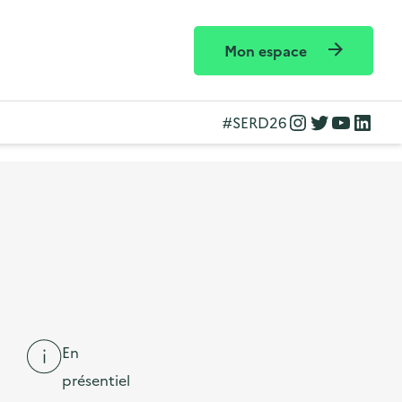
Mon espace
Instagram
Twitter
YouTube
LinkedIn
#SERD26
En
présentiel