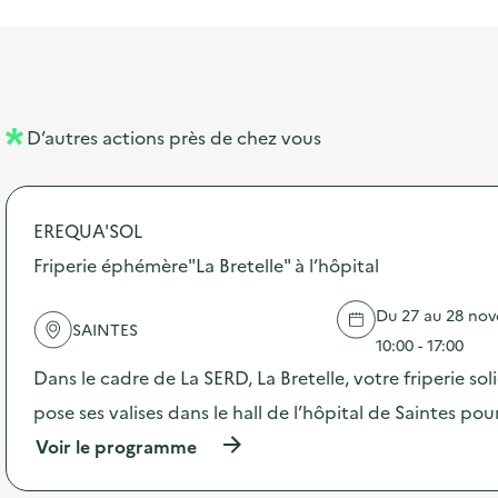
i
a
e
n
n
b
l
m
e
e
e
m
l
n
e
D’autres actions près de chez vous
l
t
n
é
t
EREQUA'SOL
d
Friperie éphémère"La Bretelle" à l’hôpital
e
l
Du 27 au 28 nov
SAINTES
a
10:00 - 17:00
v
Dans le cadre de La SERD, La Bretelle, votre friperie sol
o
pose ses valises dans le hall de l’hôpital de Saintes po
i
(
Voir le programme
à
e
p