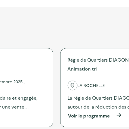
Régie de Quartiers DIAGO
Animation tri
embre 2025 ,
LA ROCHELLE
idaire et engagée,
La régie de Quartiers DIA
ur une vente …
autour de la réduction des 
(
Voir le programme
à
p