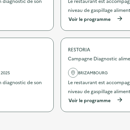
 diagnostic de son
Le restaurant est accompag
a
n
c
niveau de gaspillage aliment
t
t
r
(
Voir le programme
i
i
à
o
)
p
n
r
:
o
C
p
a
RESTORIA
o
m
s
Campagne Diagnostic alime
p
d
a
e
g
 2025
BRIZAMBOURG
l
n
'
e
 diagnostic de son
Le restaurant est accompag
a
D
c
niveau de gaspillage aliment
i
t
a
(
Voir le programme
i
g
à
o
n
p
n
o
r
:
s
o
C
t
p
a