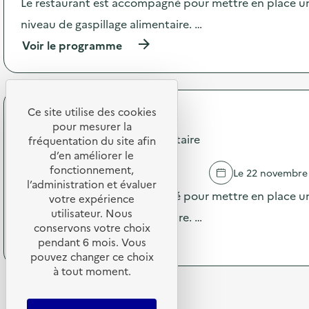
Le restaurant est accompagné pour mettre en place un
a
é
c
niveau de gaspillage alimentaire. …
p
t
h
(
Voir le programme
i
é
à
o
m
p
n
è
r
:
r
o
C
e
p
Ce site utilise des cookies
o
”
RESTORIA
o
l
pour mesurer la
L
s
Campagne Diagnostic alimentaire
l
fréquentation du site afin
a
d
e
d’en améliorer le
B
e
c
r
fonctionnement,
ST SAUVEUR D'AUNIS
Le 22 novembre
l
t
e
l’administration et évaluer
'
e
Le restaurant est accompagné pour mettre en place un
t
votre expérience
a
d
e
utilisateur. Nous
c
niveau de gaspillage alimentaire. …
e
l
t
conservons votre choix
d
l
(
Voir le programme
i
pendant 6 mois. Vous
é
e
à
o
pouvez changer ce choix
c
”
p
n
h
à tout moment.
à
r
:
e
l
o
C
t
’
p
a