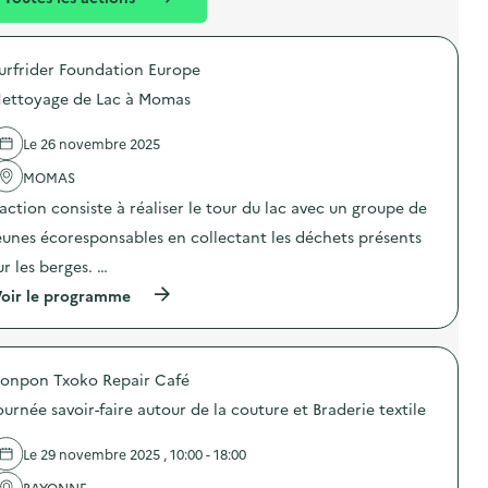
l
t
n
é
t
urfrider Foundation Europe
d
ettoyage de Lac à Momas
e
l
Le 26 novembre 2025
a
MOMAS
v
’action consiste à réaliser le tour du lac avec un groupe de
o
eunes écoresponsables en collectant les déchets présents
i
ur les berges. …
e
(
oir le programme
à
p
r
o
onpon Txoko Repair Café
p
o
ournée savoir-faire autour de la couture et Braderie textile
s
d
e
Le 29 novembre 2025 , 10:00 - 18:00
l
'
BAYONNE