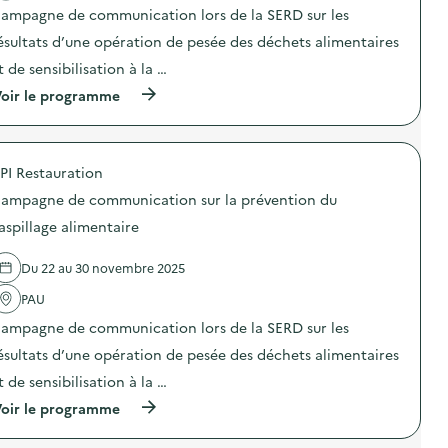
r
t
n
ampagne de communication lors de la SERD sur les
e
i
i
e
o
ésultats d’une opération de pesée des déchets alimentaires
c
t
n
a
t de sensibilisation à la …
B
:
t
r
C
i
(
oir le programme
a
a
o
à
d
m
n
p
e
p
s
r
r
a
u
o
i
g
PI Restauration
r
p
e
n
l
o
t
e
ampagne de communication sur la prévention du
a
s
e
d
p
d
aspillage alimentaire
x
e
r
e
t
c
é
l
i
o
Du 22 au 30 novembre 2025
v
'
l
m
e
a
e
m
PAU
n
c
)
u
t
t
n
ampagne de communication lors de la SERD sur les
i
i
i
o
o
ésultats d’une opération de pesée des déchets alimentaires
c
n
n
a
t de sensibilisation à la …
d
:
t
u
C
i
(
oir le programme
g
a
o
à
a
m
n
p
s
p