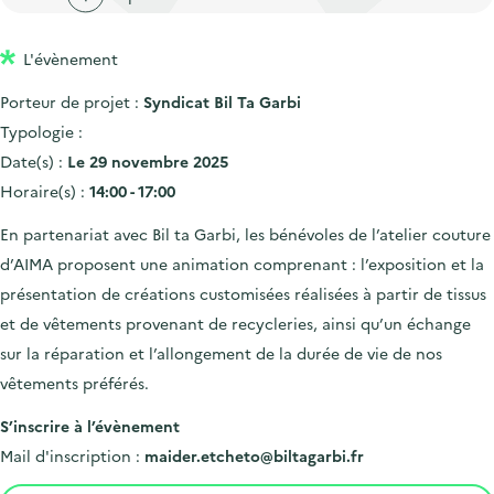
'
c
n
n
a
c
p
c
L'évènement
c
u
r
i
c
e
Porteur de projet :
Syndicat Bil Ta Garbi
i
p
u
i
Typologie :
n
a
e
l
Date(s) :
Le 29 novembre 2025
c
l
i
Horaire(s) :
14:00 - 17:00
i
l
En partenariat avec Bil ta Garbi, les bénévoles de l’atelier couture
p
d’AIMA proposent une animation comprenant : l’exposition et la
a
présentation de créations customisées réalisées à partir de tissus
l
et de vêtements provenant de recycleries, ainsi qu’un échange
e
sur la réparation et l’allongement de la durée de vie de nos
vêtements préférés.
S’inscrire à l’évènement
Mail d'inscription :
maider.etcheto@biltagarbi.fr