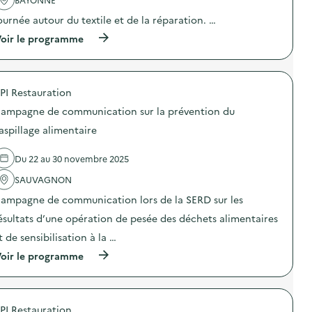
a
ournée autour du textile et de la réparation. …
c
t
(
oir le programme
i
à
o
p
n
r
:
o
N
PI Restauration
p
e
o
t
ampagne de communication sur la prévention du
s
t
d
aspillage alimentaire
o
e
y
l
a
Du 22 au 30 novembre 2025
'
g
a
e
SAUVAGNON
c
d
t
ampagne de communication lors de la SERD sur les
e
i
L
o
ésultats d’une opération de pesée des déchets alimentaires
a
n
c
t de sensibilisation à la …
:
à
J
(
M
oir le programme
o
à
o
u
p
m
r
r
a
n
o
s
é
PI Restauration
p
)