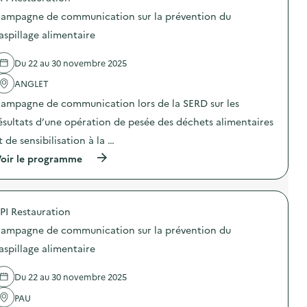
e
o
s
ampagne de communication sur la prévention du
s
a
d
aspillage alimentaire
v
e
o
l
i
Du 22 au 30 novembre 2025
'
r
a
-
ANGLET
c
f
t
a
ampagne de communication lors de la SERD sur les
i
i
o
ésultats d’une opération de pesée des déchets alimentaires
r
n
e
t de sensibilisation à la …
:
a
C
u
(
oir le programme
a
t
à
m
o
p
p
u
r
a
r
o
g
PI Restauration
d
p
n
e
o
e
ampagne de communication sur la prévention du
l
s
d
a
d
aspillage alimentaire
e
c
e
c
o
l
o
Du 22 au 30 novembre 2025
u
'
m
t
a
m
PAU
u
c
u