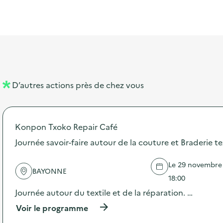
t
s
r
i
v
l
t
t
o
è
i
a
e
n
n
b
l
m
e
e
e
m
l
n
e
D’autres actions près de chez vous
l
t
n
é
t
Konpon Txoko Repair Café
d
Journée savoir-faire autour de la couture et Braderie te
e
l
Le 29 novembre 2
BAYONNE
a
18:00
v
Journée autour du textile et de la réparation. …
o
(
Voir le programme
à
i