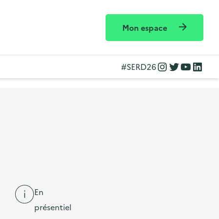
Mon espace
Instagram
Twitter
YouTube
LinkedIn
#SERD26
En
présentiel