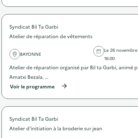
p
r
e
o
p
o
Syndicat Bil Ta Garbi
s
Atelier de réparation de vêtements
d
e
l
Le 26 novembre 2
BAYONNE
'
16:00
a
c
Atelier de réparation organisé par Bil ta Garbi, animé p
t
Amatxi Bezala. …
i
o
(
Voir le programme
n
à
:
p
J
r
o
o
u
p
Syndicat Bil Ta Garbi
r
o
n
s
Atelier d'initiation à la broderie sur jean
é
d
e