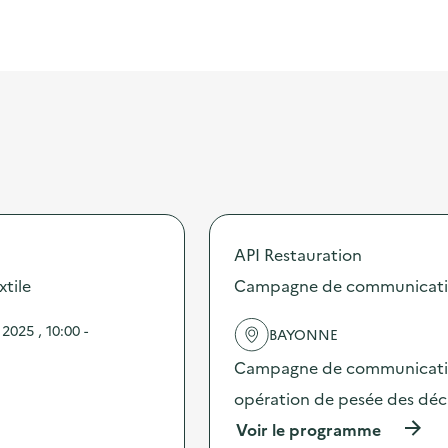
API Restauration
xtile
Campagne de communication 
025 , 10:00 -
BAYONNE
Campagne de communication 
opération de pesée des déche
(
Voir le programme
à