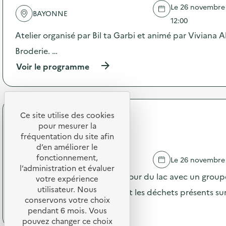
e
s
Le 26 novembre 2
l
BAYONNE
a
'
12:00
v
a
Atelier organisé par Bil ta Garbi et animé par Viviana
o
c
i
t
Broderie. …
r
i
-
(
Voir le programme
o
f
à
n
a
p
:
i
r
A
r
o
t
e
p
Ce site utilise des cookies
e
Surfrider Foundation Europe
a
o
l
pour mesurer la
u
s
Nettoyage de Lac à Momas
i
fréquentation du site afin
t
d
e
d’en améliorer le
o
e
r
fonctionnement,
MOMAS
Le 26 novembre
u
l
d
l’administration et évaluer
r
'
e
L’action consiste à réaliser le tour du lac avec un grou
votre expérience
d
a
r
e
utilisateur. Nous
c
écoresponsables en collectant les déchets présents sur
é
l
t
conservons votre choix
p
(
Voir le programme
a
i
pendant 6 mois. Vous
a
à
c
o
pouvez changer ce choix
r
p