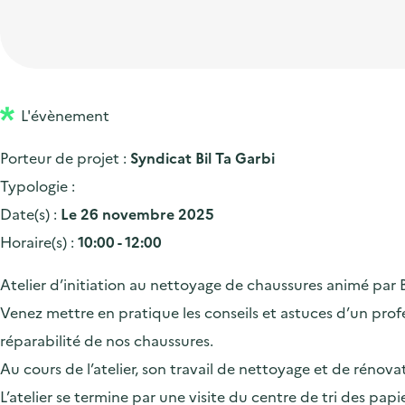
t
p
'
e
i
r
a
d
o
i
c
'
n
n
c
a
p
c
L'évènement
u
c
r
i
e
Porteur de projet :
Syndicat Bil Ta Garbi
c
i
p
i
Typologie :
u
n
a
l
Date(s) :
Le 26 novembre 2025
e
c
l
Horaire(s) :
10:00 - 12:00
i
i
l
p
Atelier d’initiation au nettoyage de chaussures animé par B
a
Venez mettre en pratique les conseils et astuces d’un profe
l
réparabilité de nos chaussures.
e
Au cours de l’atelier, son travail de nettoyage et de rénova
L’atelier se termine par une visite du centre de tri des pa