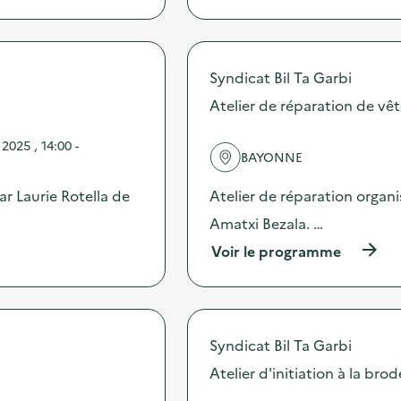
p
r
o
p
Syndicat Bil Ta Garbi
o
s
Atelier de réparation de v
d
e
025 , 14:00 -
l
BAYONNE
'
a
ar Laurie Rotella de
Atelier de réparation organi
c
t
Amatxi Bezala. …
i
(
Voir le programme
o
à
n
p
:
r
C
o
a
p
m
Syndicat Bil Ta Garbi
o
p
s
Atelier d'initiation à la brod
a
d
g