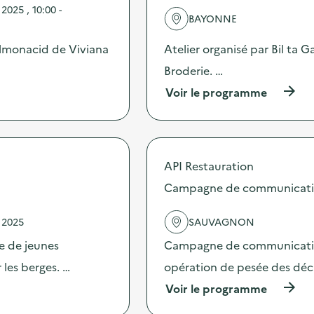
e
n
025 , 10:00 -
l
e
BAYONNE
'
d
a
e
 Almonacid de Viviana
Atelier organisé par Bil ta
c
c
t
Broderie. …
o
i
m
(
Voir le programme
o
m
à
n
u
p
:
n
r
A
i
o
t
c
p
e
a
API Restauration
o
l
t
s
Campagne de communication 
i
i
d
e
o
e
r
n
 2025
SAUVAGNON
l
d
s
'
e
pe de jeunes
Campagne de communication 
u
a
r
r
c
 les berges. …
opération de pesée des déche
é
l
t
p
a
(
Voir le programme
i
a
p
à
o
r
r
p