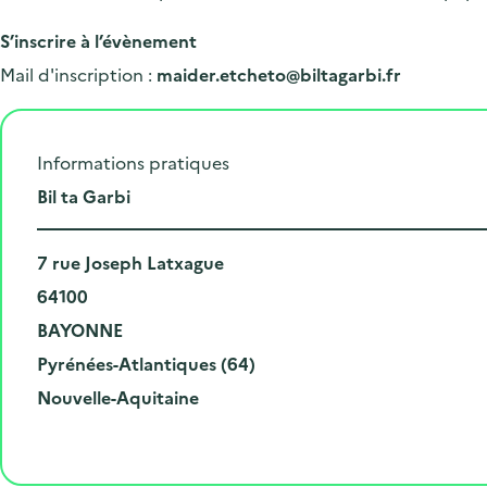
S’inscrire à l’évènement
Mail d'inscription :
maider.etcheto@biltagarbi.fr
Informations pratiques
L
Bil ta Garbi
i
N
e
7 rue Joseph Latxague
u
C
u
64100
m
o
V
d
BAYONNE
é
d
i
D
e
Pyrénées-Atlantiques (64)
r
e
l
é
R
l
Nouvelle-Aquitaine
o
p
l
p
é
'
e
o
e
a
g
é