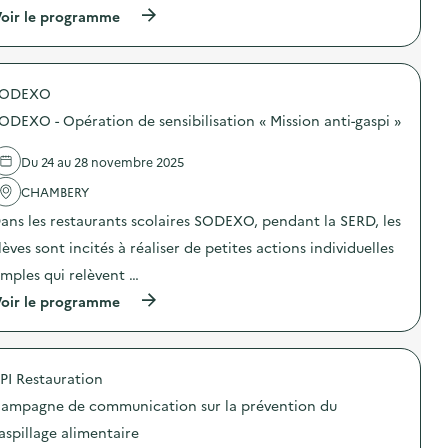
n
(
oir le programme
:
à
A
p
t
r
e
o
l
SODEXO
p
i
o
e
ODEXO - Opération de sensibilisation « Mission anti-gaspi »
s
r
d
D
e
I
Du 24 au 28 novembre 2025
l
Y
'
CHAMBERY
c
a
o
ans les restaurants scolaires SODEXO, pendant la SERD, les
c
s
t
m
lèves sont incités à réaliser de petites actions individuelles
i
é
o
t
imples qui relèvent …
n
i
(
oir le programme
:
q
à
S
u
p
O
e
r
D
B
o
E
a
PI Restauration
p
X
u
o
O
m
ampagne de communication sur la prévention du
s
–
e
d
O
aspillage alimentaire
à
e
p