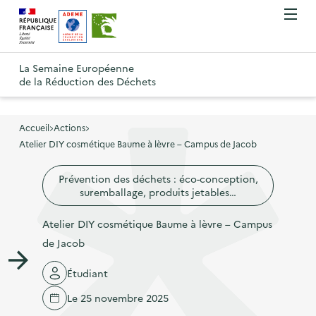
A
A
Gestion des cookies
O
R
l
l
u
e
v
l
l
R
t
r
e
e
La Semaine Européenne
e
i
o
de la Réduction des Déchets
r
r
r
t
u
l
à
a
o
r
e
l
u
u
m
Accueil
Actions
à
a
c
e
Atelier DIY cosmétique Baume à lèvre – Campus de Jacob
r
l
n
n
o
à
a
u
Prévention des déchets : éco-conception,
a
n
l
p
suremballage, produits jetables…
v
t
a
a
i
e
p
Atelier DIY cosmétique Baume à lèvre – Campus
g
g
n
a
de Jacob
e
a
u
g
d
Étudiant
t
p
e
'
i
r
Le 25 novembre 2025
d
a
o
i