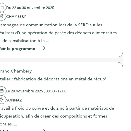
l
l
é
è
Du 22 au 30 novembre 2025
'
r
v
a
a
r
CHAMBERY
c
t
e
t
i
–
ampagne de communication lors de la SERD sur les
i
o
C
o
n
ésultats d’une opération de pesée des déchets alimentaires
a
n
d
m
t de sensibilisation à la …
:
e
p
S
s
u
(
oir le programme
O
e
s
à
D
n
d
p
E
s
e
r
X
i
B
o
O
b
o
rand Chambéry
p
–
i
u
o
O
telier : fabrication de décorations en métal de récup'
l
r
s
p
i
g
d
é
s
e
e
Le 29 novembre 2025 , 08:30 - 12:00
r
a
t
l
a
t
)
'
SONNAZ
t
i
a
i
o
ravail à froid du cuivre et du zinc à partir de matériaux de
c
o
n
t
n
écupération, afin de créer des compositions et formes
«
i
d
M
o
lorales. …
e
i
n
s
s