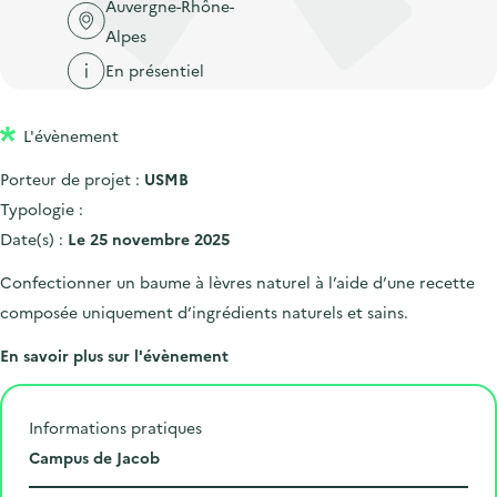
'
Auvergne-Rhône-
c
n
n
a
Alpes
c
p
c
c
u
En présentiel
r
i
c
e
i
p
u
i
L'évènement
n
a
e
l
c
l
Porteur de projet :
USMB
i
i
Typologie :
l
p
Date(s) :
Le 25 novembre 2025
a
Confectionner un baume à lèvres naturel à l’aide d’une recette
l
composée uniquement d’ingrédients naturels et sains.
e
En savoir plus sur l'évènement
Informations pratiques
L
Campus de Jacob
i