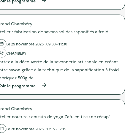
(
oir le programme
:
e
s
à
C
n
i
p
a
s
o
r
m
i
n
o
p
b
a
rand Chambéry
p
a
i
n
o
g
telier : fabrication de savons solides saponifiés à froid
l
t
s
n
i
i
d
e
s
-
e
d
Le 29 novembre 2025 , 09:30 - 11:30
a
g
l
e
t
a
'
CHAMBERY
c
i
s
a
o
o
artez à la découverte de la savonnerie artisanale en créant
p
c
m
n
i
t
m
otre savon grâce à la technique de la saponification à froid.
«
»
i
u
M
)
o
n
abriquez 500g de …
i
n
i
s
(
oir le programme
:
c
s
à
A
a
i
p
t
t
o
r
e
i
n
o
l
o
a
rand Chambéry
p
i
n
n
o
e
s
telier couture : coussin de yoga Zafu en tissu de récup'
t
s
r
u
i
d
:
r
-
e
f
Le 28 novembre 2025 , 13:15 - 17:15
l
g
l