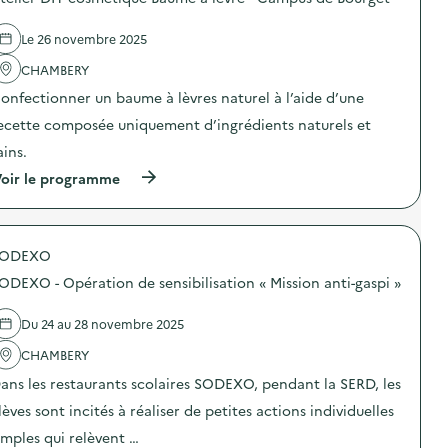
e
l
Le 26 novembre 2025
a
CHAMBERY
v
onfectionner un baume à lèvres naturel à l’aide d’une
o
ecette composée uniquement d’ingrédients naturels et
i
ains.
e
(
oir le programme
à
p
r
o
SODEXO
p
o
ODEXO - Opération de sensibilisation « Mission anti-gaspi »
s
d
e
Du 24 au 28 novembre 2025
l
'
CHAMBERY
a
ans les restaurants scolaires SODEXO, pendant la SERD, les
c
t
lèves sont incités à réaliser de petites actions individuelles
i
o
imples qui relèvent …