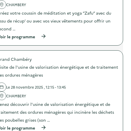
a
a
a
'
CHAMBERY
b
p
s
a
r
r
réez votre coussin de méditation et yoga “Zafu” avec du
p
c
i
é
i
t
c
v
issu de récup’ ou avec vos vieux vêtements pour offrir un
»
i
a
e
)
o
t
econd …
n
n
i
t
(
oir le programme
:
o
i
à
A
n
o
p
t
d
n
r
e
e
d
o
l
d
u
rand Chambéry
p
i
é
g
o
e
c
a
isite de l'usine de valorisation énergétique et de traitement
s
r
o
s
d
:
es ordures ménagères
r
p
e
f
a
i
l
a
t
l
Le 28 novembre 2025 , 12:15 - 13:45
'
b
i
l
a
r
o
a
CHAMBERY
c
i
n
g
t
c
s
enez découvrir l’usine de valorisation énergétique et de
e
i
a
e
a
o
t
raitement des ordures ménagères qui incinère les déchets
n
l
n
i
m
i
es poubelles grises (son …
:
o
é
m
A
n
t
e
(
oir le programme
t
d