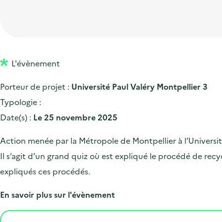
t
p
'
e
i
r
a
d
o
i
c
'
n
n
c
a
p
c
L'évènement
u
c
r
i
e
Porteur de projet :
Université Paul Valéry Montpellier 3
c
i
p
i
Typologie :
u
n
a
l
Date(s) :
Le 25 novembre 2025
e
c
l
i
i
Action menée par la Métropole de Montpellier à l’Universit
l
p
Il s’agit d’un grand quiz où est expliqué le procédé de rec
a
expliqués ces procédés.
l
En savoir plus sur l'évènement
e