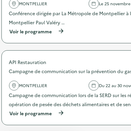
'
MONTPELLIER
Le 25 novembre
a
c
Conférence dirigée par La Métropole de Montpellier à l
t
Montpellier Paul Valéry …
i
o
(
Voir le programme
n
à
:
p
S
r
t
o
a
p
API Restauration
n
o
d
s
Campagne de communication sur la prévention du gasp
d
d
e
e
s
MONTPELLIER
Du 22 au 30 no
l
e
'
Campagne de communication lors de la SERD sur les ré
n
a
s
c
opération de pesée des déchets alimentaires et de sensi
i
t
b
(
Voir le programme
i
i
à
o
l
p
n
i
r
: