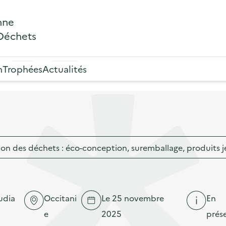
nne
 Déchets
n
Trophées
Actualités
ion des déchets : éco-conception, suremballage, produits j
udia
Occitani
Le 25 novembre
En
e
2025
prése