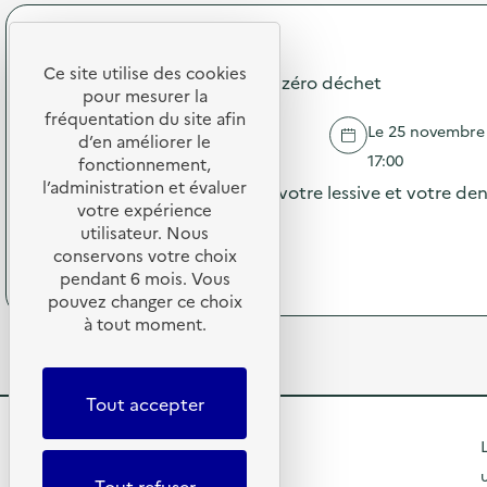
s
o
C
a
p
o
Montpellier zéro déchet
t
o
n
Ce site utilise des cookies
i
s
Animation d'un atelier DIY et zéro déchet
f
o
pour mesurer la
d
é
n
e
fréquentation du site afin
r
Le 25 novembre 2
s
l
d’en améliorer le
e
MONTPELLIER
u
'
17:00
fonctionnement,
n
r
a
c
l’administration et évaluer
Venez apprendre à fabriquer votre lessive et votre denti
l
c
e
votre expérience
a
t
écologie, santé et économie !
s
utilisateur. Nous
r
i
u
conservons votre choix
(
Voir le programme
é
o
r
à
pendant 6 mois. Vous
d
n
l
p
pouvez changer ce choix
u
:
e
r
c
à tout moment.
C
t
o
t
a
r
p
i
m
i
o
o
p
d
s
Tout accepter
n
a
e
d
d
g
s
e
R
e
L
n
d
l
s
e
é
e
'
Tout refuser