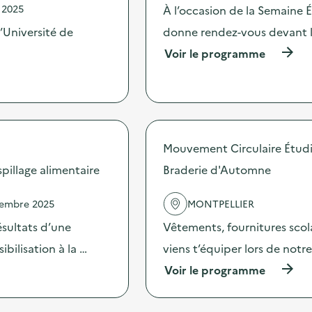
'
 2025
À l’occasion de la Semaine 
a
c
’Université de
donne rendez-vous devant l
t
(
Voir le programme
i
à
o
p
n
r
:
o
A
p
t
o
e
s
Mouvement Circulaire Étud
l
d
i
illage alimentaire
Braderie d'Automne
e
e
l
r
'
d
vembre 2025
MONTPELLIER
a
e
c
sultats d’une
Vêtements, fournitures scolai
s
t
e
bilisation à la …
viens t’équiper lors de notr
i
n
o
s
(
Voir le programme
n
i
à
:
b
p
C
i
r