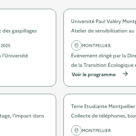
Université Paul Valéry Montp
t des gaspillages
Atelier de sensibilisation au 
 2025
MONTPELLIER
 l’Université
Événement dirigé par la Dir
de la Transition Écologique 
(
Voir le programme
à
p
r
o
p
Terre Etudiante Montpellier
o
s
tage, l'impact dans
Collecte de téléphones, bios
d
e
MONTPELLIER
l