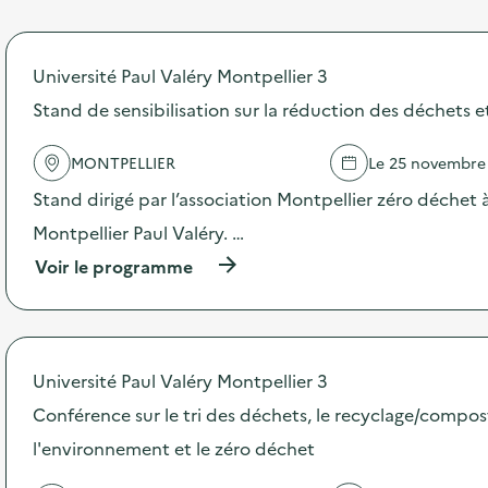
l
t
é
Université Paul Valéry Montpellier 3
d
Stand de sensibilisation sur la réduction des déchets e
e
l
MONTPELLIER
Le 25 novembre
a
Stand dirigé par l’association Montpellier zéro déchet à
v
Montpellier Paul Valéry. …
o
(
Voir le programme
i
à
p
e
r
o
p
Université Paul Valéry Montpellier 3
o
s
Conférence sur le tri des déchets, le recyclage/compos
d
l'environnement et le zéro déchet
e
l