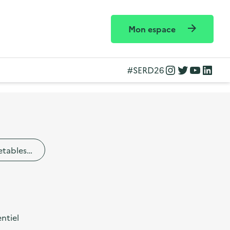
Mon espace
Instagram
Twitter
YouTube
LinkedIn
#SERD26
etables…
ntiel