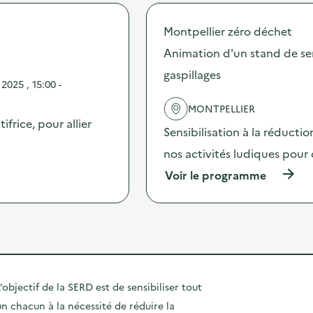
o
l
o
l
i
p
Montpellier zéro déchet
l
s
o
e
a
s
Animation d'un stand de sen
c
t
d
t
gaspillages
i
e
025 , 15:00 -
e
o
l
d
n
'
MONTPELLIER
e
a
a
frice, pour allier
t
u
c
Sensibilisation à la réductio
é
t
t
l
nos activités ludiques pour 
r
i
é
i
o
(
Voir le programme
p
s
n
à
h
é
:
p
o
l
B
r
n
e
r
o
e
c
a
p
s
t
d
o
,
i
e
s
b
f
r
d
i
’objectif de la SERD est de sensibiliser tout
a
i
e
o
v
e
un chacun à la nécessité de réduire la
l
s