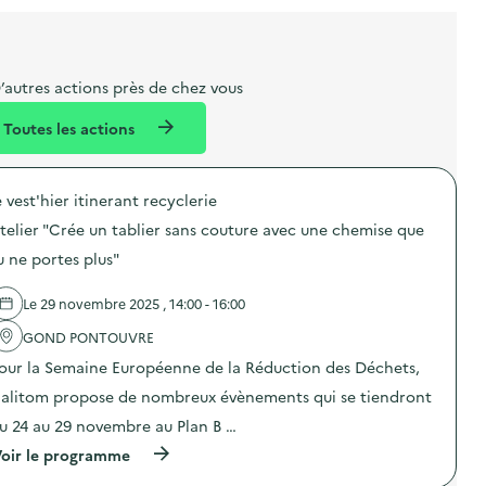
i
a
e
n
n
b
l
m
e
e
e
m
’autres actions près de chez vous
l
n
e
Toutes les actions
l
t
n
é
t
e vest'hier itinerant recyclerie
d
telier "Crée un tablier sans couture avec une chemise que
e
u ne portes plus"
l
a
Le 29 novembre 2025 , 14:00 - 16:00
v
GOND PONTOUVRE
o
our la Semaine Européenne de la Réduction des Déchets,
i
alitom propose de nombreux évènements qui se tiendront
e
u 24 au 29 novembre au Plan B …
(
oir le programme
à