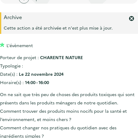
'
c
n
n
a
c
p
c
Archive
c
u
F
r
i
c
e
e
Cette action a été archivée et n'est plus mise à jour.
i
p
r
u
i
m
n
a
e
l
L'évènement
e
c
l
i
r
i
Porteur de projet :
CHARENTE NATURE
l
l
'
p
Typologie :
a
a
Date(s) :
Le 22 novembre 2024
l
l
Horaire(s) :
14:00 - 16:00
e
r
e
On ne sait que très peu de choses des produits toxiques qui sont
t
e
présents dans les produits ménagers de notre quotidien.
.
Comment trouver des produits moins nocifs pour la santé et
l’environnement, et moins chers ?
Comment changer nos pratiques du quotidien avec des
ingrédients simples ?