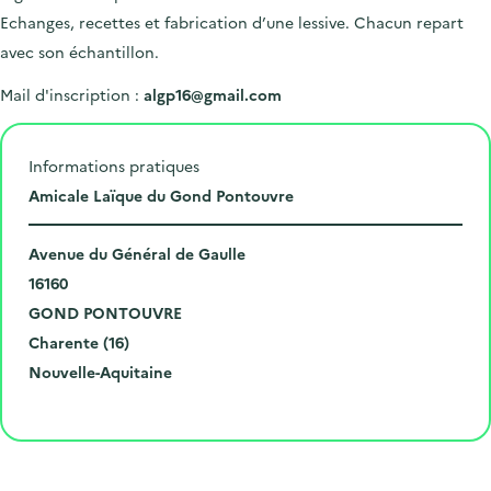
Echanges, recettes et fabrication d’une lessive. Chacun repart
avec son échantillon.
Mail d'inscription :
algp16@gmail.com
Informations pratiques
L
Amicale Laïque du Gond Pontouvre
i
N
e
Avenue du Général de Gaulle
u
C
u
16160
m
o
V
d
GOND PONTOUVRE
é
d
i
D
e
Charente (16)
r
e
l
é
R
l
Nouvelle-Aquitaine
o
p
l
p
é
'
Cliquer pour afficher la carte
e
o
e
a
g
é
t
s
r
i
v
l
t
t
o
è