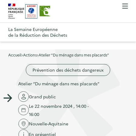
A
A
Gestion des cookies
O
R
l
l
u
e
v
l
l
R
t
r
e
e
La Semaine Européenne
e
i
o
de la Réduction des Déchets
r
r
r
t
u
l
à
a
o
r
e
l
u
u
m
Accueil
Actions
Atelier “Du ménage dans mes placards”
à
a
c
e
r
l
n
n
o
Prévention des déchets dangereux
à
a
u
a
n
l
p
Atelier “Du ménage dans mes placards”
v
t
a
a
i
e
p
Grand public
g
g
n
a
e
Le 22 novembre 2024 , 14:00 -
a
u
g
d
16:00
t
p
e
'
Nouvelle-Aquitaine
i
r
d
a
En présentiel
o
i