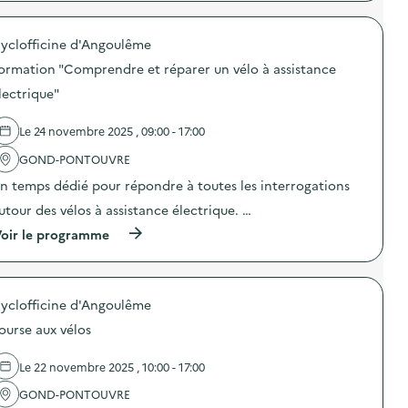
p
r
o
yclofficine d'Angoulême
p
o
ormation "Comprendre et réparer un vélo à assistance
s
d
lectrique"
e
l
Le 24 novembre 2025 , 09:00 - 17:00
'
a
GOND-PONTOUVRE
c
t
n temps dédié pour répondre à toutes les interrogations
i
o
utour des vélos à assistance électrique. …
n
(
oir le programme
:
à
A
p
t
r
e
o
l
yclofficine d'Angoulême
p
i
o
e
ourse aux vélos
s
r
d
“
e
C
Le 22 novembre 2025 , 10:00 - 17:00
l
r
'
GOND-PONTOUVRE
é
a