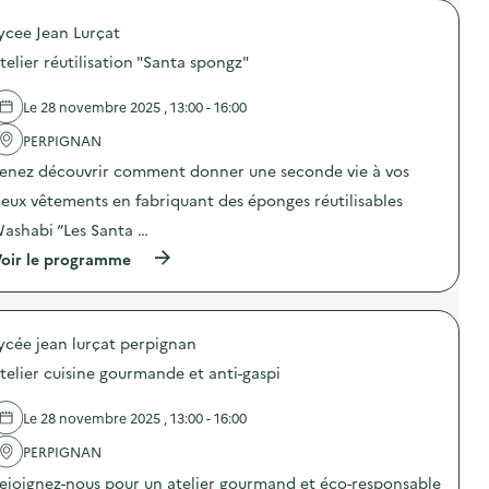
p
a
u
o
i
g
ycee Jean Lurçat
r
p
l
n
l
o
l
e
telier réutilisation "Santa spongz"
a
s
a
d
p
d
g
e
r
e
Le 28 novembre 2025 , 13:00 - 16:00
e
c
é
l
a
o
v
'
PERPIGNAN
l
m
e
a
i
m
enez découvrir comment donner une seconde vie à vos
n
c
m
u
t
t
e
n
ieux vêtements en fabriquant des éponges réutilisables
i
i
n
i
o
o
ashabi “Les Santa …
t
c
n
n
a
a
(
oir le programme
d
:
i
t
à
u
C
r
i
p
g
a
e
o
r
a
m
)
n
o
s
p
s
ycée jean lurçat perpignan
p
p
a
u
o
i
g
telier cuisine gourmande et anti-gaspi
r
s
l
n
l
d
l
e
a
e
a
d
Le 28 novembre 2025 , 13:00 - 16:00
p
l
g
e
r
'
e
PERPIGNAN
c
é
a
a
o
v
ejoignez-nous pour un atelier gourmand et éco-responsable
c
l
m