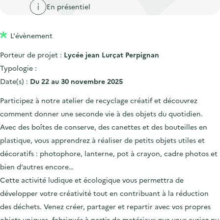
'
c
En présentiel
n
n
a
c
p
c
c
u
L'évènement
r
i
c
e
i
p
u
Porteur de projet :
Lycée jean Lurçat Perpignan
i
n
a
e
Typologie :
l
c
l
i
Date(s) :
Du 22 au 30 novembre 2025
i
l
Participez à notre atelier de recyclage créatif et découvrez
p
comment donner une seconde vie à des objets du quotidien.
a
Avec des boîtes de conserve, des canettes et des bouteilles en
l
plastique, vous apprendrez à réaliser de petits objets utiles et
e
décoratifs : photophore, lanterne, pot à crayon, cadre photos et
bien d’autres encore…
Cette activité ludique et écologique vous permettra de
développer votre créativité tout en contribuant à la réduction
des déchets. Venez créer, partager et repartir avec vos propres
objets uniques, fabriqués à partir de matériaux que vous auriez pu