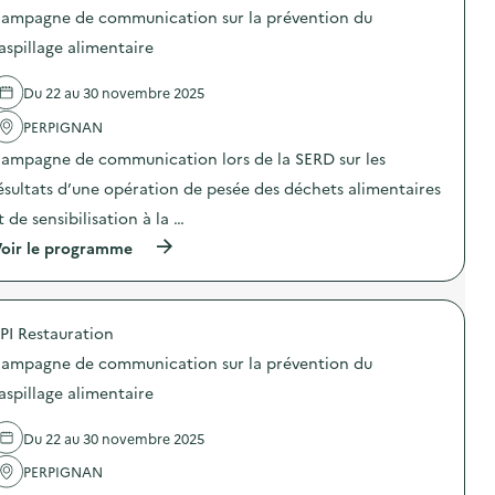
o
ampagne de communication sur la prévention du
s
d
aspillage alimentaire
e
l
Du 22 au 30 novembre 2025
'
a
PERPIGNAN
c
t
ampagne de communication lors de la SERD sur les
i
o
ésultats d’une opération de pesée des déchets alimentaires
n
t de sensibilisation à la …
:
C
(
oir le programme
a
à
m
p
p
r
a
o
g
PI Restauration
p
n
o
e
ampagne de communication sur la prévention du
s
d
d
aspillage alimentaire
e
e
c
l
o
Du 22 au 30 novembre 2025
'
m
a
m
PERPIGNAN
c
u
t