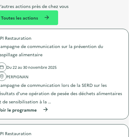
e
e
m
’autres actions près de chez vous
l
n
e
Toutes les actions
l
t
n
é
t
PI Restauration
d
ampagne de communication sur la prévention du
e
aspillage alimentaire
l
a
Du 22 au 30 novembre 2025
v
PERPIGNAN
o
ampagne de communication lors de la SERD sur les
i
ésultats d’une opération de pesée des déchets alimentaires
e
t de sensibilisation à la …
(
oir le programme
à
p
r
o
PI Restauration
p