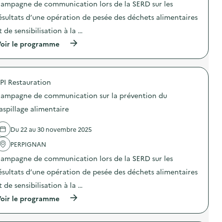
n
ampagne de communication lors de la SERD sur les
i
i
o
ésultats d’une opération de pesée des déchets alimentaires
c
n
a
t de sensibilisation à la …
:
t
C
i
(
oir le programme
a
o
à
m
n
p
p
s
r
a
u
o
g
PI Restauration
r
p
n
l
o
e
ampagne de communication sur la prévention du
a
s
d
p
d
aspillage alimentaire
e
r
e
c
é
l
o
Du 22 au 30 novembre 2025
v
'
m
e
a
m
PERPIGNAN
n
c
u
t
t
n
ampagne de communication lors de la SERD sur les
i
i
i
o
o
ésultats d’une opération de pesée des déchets alimentaires
c
n
n
a
t de sensibilisation à la …
d
:
t
u
C
i
(
oir le programme
g
a
o
à
a
m
n
p
s
p
s
r