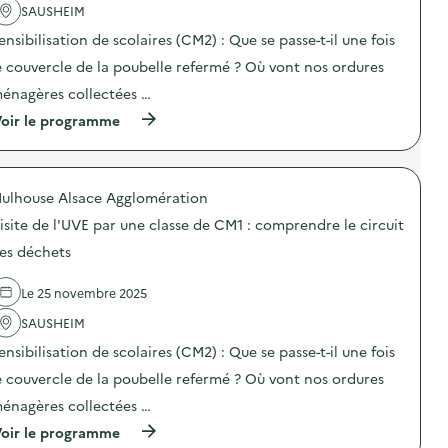
SAUSHEIM
c
t
ensibilisation de scolaires (CM2) : Que se passe-t-il une fois
i
o
e couvercle de la poubelle refermé ? Où vont nos ordures
n
énagères collectées …
:
V
(
oir le programme
i
à
s
p
i
r
t
o
e
ulhouse Alsace Agglomération
p
g
o
u
isite de l'UVE par une classe de CM1 : comprendre le circuit
s
i
d
es déchets
d
e
é
l
e
Le 25 novembre 2025
'
d
a
’
SAUSHEIM
c
E
t
N
ensibilisation de scolaires (CM2) : Que se passe-t-il une fois
i
V
o
e couvercle de la poubelle refermé ? Où vont nos ordures
I
n
E
énagères collectées …
:
)
V
(
oir le programme
i
à