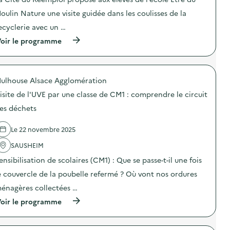
c
:
V
t
c
oulin Nature une visite guidée dans les coulisses de la
E
i
o
p
o
ecyclerie avec un …
m
a
n
p
(
r
oir le programme
:
r
à
u
V
e
p
n
i
n
r
e
s
d
o
c
i
r
ulhouse Alsace Agglomération
p
l
t
e
o
a
e
l
isite de l'UVE par une classe de CM1 : comprendre le circuit
s
s
G
e
d
s
u
es déchets
c
e
e
i
i
l
d
d
r
Le 22 novembre 2025
'
e
é
c
a
C
e
u
SAUSHEIM
c
M
d
i
t
1
e
ensibilisation de scolaires (CM1) : Que se passe-t-il une fois
t
i
:
l
d
o
c
a
e couvercle de la poubelle refermé ? Où vont nos ordures
e
n
o
C
s
énagères collectées …
:
m
i
d
V
p
t
é
(
oir le programme
i
r
é
c
à
s
e
d
h
p
i
n
u
e
r
t
d