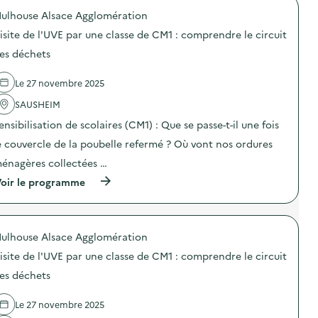
R
t
o
e
r
é
ulhouse Alsace Agglomération
s
p
G
e
e
)
o
u
l
isite de l'UVE par une classe de CM1 : comprendre le circuit
m
s
i
e
p
d
es déchets
d
c
l
e
é
i
o
l
e
r
i
Le 27 novembre 2025
'
d
c
)
a
e
u
SAUSHEIM
c
l
i
t
a
ensibilisation de scolaires (CM1) : Que se passe-t-il une fois
t
i
C
d
o
e couvercle de la poubelle refermé ? Où vont nos ordures
i
e
n
t
s
énagères collectées …
:
é
d
V
d
é
(
oir le programme
i
u
c
à
s
R
h
p
i
é
e
r
t
e
t
o
e
ulhouse Alsace Agglomération
m
s
p
d
p
)
o
e
isite de l'UVE par une classe de CM1 : comprendre le circuit
l
s
l
o
d
es déchets
’
i
e
U
)
l
V
Le 27 novembre 2025
'
E
a