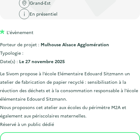
'
c
Grand-Est
n
n
a
c
En présentiel
p
c
c
u
r
i
c
e
L'évènement
i
p
u
i
n
a
e
Porteur de projet :
Mulhouse Alsace Agglomération
l
c
l
i
Typologie :
i
l
Date(s) :
Le 27 novembre 2025
p
Le Sivom propose à l’école Elémentaire Edouard Sitzmann un
a
atelier de fabrication de papier recyclé : sensibilisation à la
l
réuction des déchets et à la consommation responsable à l’école
e
élémentaire Edouard Sitzmann.
Nous proposons cet atelier aux écoles du périmètre M2A et
également aux périscolaires maternelles.
Réservé à un public dédié