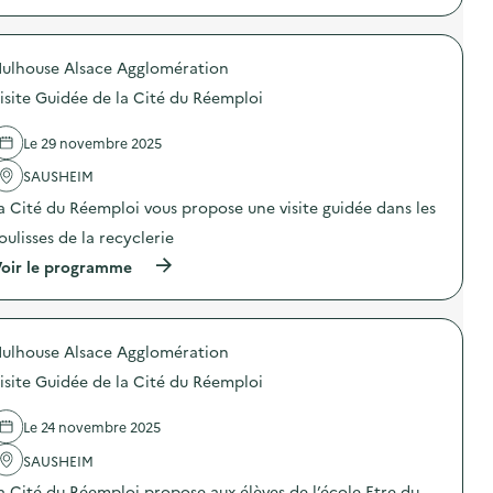
s
p
i
r
t
o
e
ulhouse Alsace Agglomération
p
d
o
e
isite Guidée de la Cité du Réemploi
s
l
d
’
e
Le 29 novembre 2025
U
l
V
'
SAUSHEIM
E
a
p
a Cité du Réemploi vous propose une visite guidée dans les
c
a
t
r
oulisses de la recyclerie
i
u
o
(
oir le programme
n
n
à
e
:
p
c
V
r
l
i
o
a
s
ulhouse Alsace Agglomération
p
s
i
o
s
isite Guidée de la Cité du Réemploi
t
s
e
e
d
d
d
e
Le 24 novembre 2025
e
e
l
C
l
'
SAUSHEIM
M
’
a
1
a Cité du Réemploi propose aux élèves de l’école Etre du
U