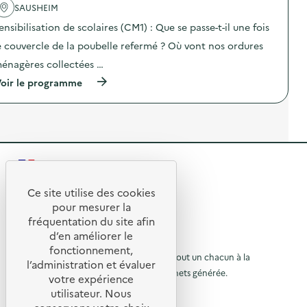
p
SAUSHEIM
c
a
t
r
ensibilisation de scolaires (CM1) : Que se passe-t-il une fois
i
u
o
e couvercle de la poubelle refermé ? Où vont nos ordures
n
n
e
énagères collectées …
:
c
V
l
(
oir le programme
i
a
à
s
s
p
i
s
r
t
e
o
e
d
p
d
e
o
e
C
s
l
R
M
d
’
1
e
U
e
:
l
Ce site utilise des cookies
V
R
c
'
t
pour mesurer la
E
o
a
p
e
fréquentation du site afin
o
m
c
a
p
d’en améliorer le
t
t
r
u
© 2026 SERD
r
i
fonctionnement,
u
o
e
o
L’objectif de la SERD est de sensibiliser tout un chacun à la
r
n
l’administration et évaluer
n
n
e
nécessité de réduire la quantité de déchets générée.
u
votre expérience
d
à
:
c
SUIVEZ-NOUS
r
V
utilisateur. Nous
r
l
l
e
i
a