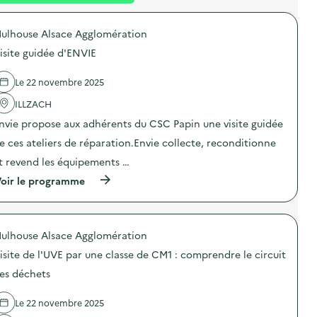
é
t
ulhouse Alsace Agglomération
d
isite guidée d'ENVIE
e
l
Le 22 novembre 2025
a
ILLZACH
v
nvie propose aux adhérents du CSC Papin une visite guidée
o
e ces ateliers de réparation.Envie collecte, reconditionne
i
t revend les équipements …
e
(
oir le programme
à
p
r
o
ulhouse Alsace Agglomération
p
o
isite de l'UVE par une classe de CM1 : comprendre le circuit
s
d
es déchets
e
l
Le 22 novembre 2025
'
a