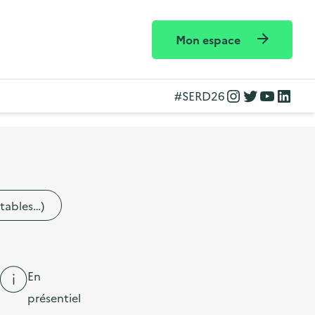
Mon espace
Instagram
Twitter
YouTube
LinkedIn
#SERD26
etables…)
En
présentiel