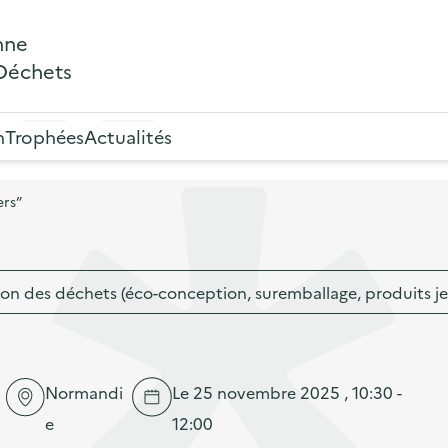
nne
 Déchets
n
Trophées
Actualités
ers”
on des déchets (éco-conception, suremballage, produits j
Normandi
Le 25 novembre 2025 , 10:30 -
e
12:00