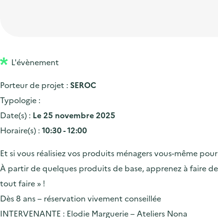
t
p
'
e
i
r
a
d
o
i
c
'
n
n
c
a
p
c
L'évènement
u
c
r
i
e
Porteur de projet :
SEROC
c
i
p
i
Typologie :
u
n
a
l
Date(s) :
Le 25 novembre 2025
e
c
l
Horaire(s) :
10:30 - 12:00
i
i
l
p
Et si vous réalisiez vos produits ménagers vous-même pour
a
À partir de quelques produits de base, apprenez à faire de
l
tout faire » !
e
Dès 8 ans – réservation vivement conseillée
INTERVENANTE : Elodie Marguerie – Ateliers Nona