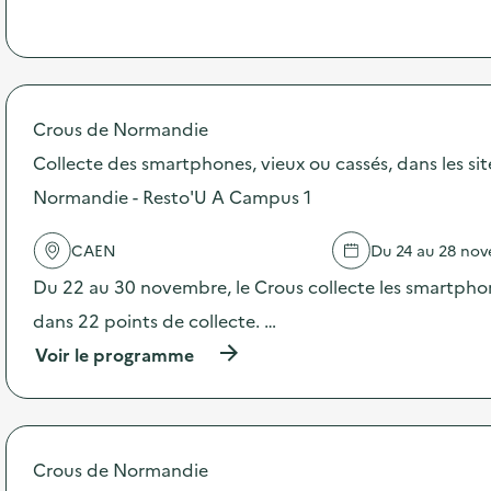
p
e
r
o
p
o
s
Crous de Normandie
d
Collecte des smartphones, vieux ou cassés, dans les si
e
l
Normandie - Resto'U A Campus 1
'
a
c
CAEN
Du 24 au 28 no
t
Du 22 au 30 novembre, le Crous collecte les smartphon
i
o
dans 22 points de collecte. …
n
:
(
Voir le programme
C
à
a
p
m
r
p
o
a
p
Crous de Normandie
g
o