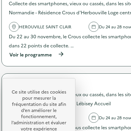
n
s
Collecte des smartphones, vieux ou cassés, dans les si
e
d
Normandie - Résidence Crous d'Herbouville Loge cent
d
e
e
l
c
'
HEROUVILLE SAINT CLAIR
Du 24 au 28 no
o
a
m
c
Du 22 au 30 novembre, le Crous collecte les smartphon
m
t
dans 22 points de collecte. …
u
i
n
o
(
Voir le programme
i
n
à
c
:
p
a
C
r
t
o
o
i
l
p
Crous de Normandie
o
l
o
n
e
Ce site utilise des cookies
s
Collecte des smartphones, vieux ou cassés, dans les si
s
c
pour mesurer la
d
u
t
Normandie - Résidence Crous Lébisey Accueil
e
fréquentation du site afin
r
e
l
d’en améliorer le
l
d
'
fonctionnement,
CAEN
Du 24 au 28 no
a
e
a
l’administration et évaluer
p
s
c
Du 22 au 30 novembre, le Crous collecte les smartphon
votre expérience
r
s