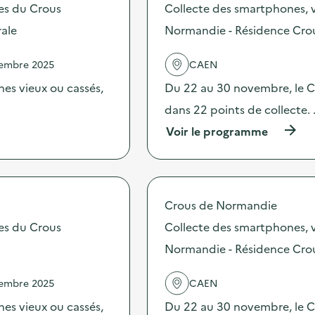
s
tes du Crous
Collecte des smartphones, v
c
d
t
rale
Normandie - Résidence Cro
e
e
l
d
'
vembre 2025
CAEN
e
a
s
c
es vieux ou cassés,
Du 22 au 30 novembre, le Cr
s
t
m
dans 22 points de collecte.
i
a
o
(
Voir le programme
r
n
à
t
:
p
p
C
r
h
o
o
o
l
p
n
Crous de Normandie
l
o
e
e
s
tes du Crous
Collecte des smartphones, v
s
c
d
,
t
Normandie - Résidence Crou
e
v
e
l
i
d
'
e
vembre 2025
CAEN
e
a
u
s
c
es vieux ou cassés,
Du 22 au 30 novembre, le Cr
x
s