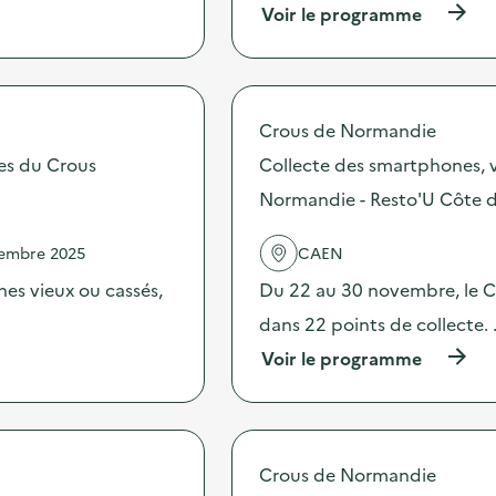
(
Voir le programme
à
p
r
o
p
Crous de Normandie
o
s
tes du Crous
Collecte des smartphones, v
d
Normandie - Resto'U Côte 
e
l
'
vembre 2025
CAEN
a
c
es vieux ou cassés,
Du 22 au 30 novembre, le Cr
t
dans 22 points de collecte.
i
o
(
Voir le programme
n
à
:
p
C
r
o
o
l
p
Crous de Normandie
l
o
e