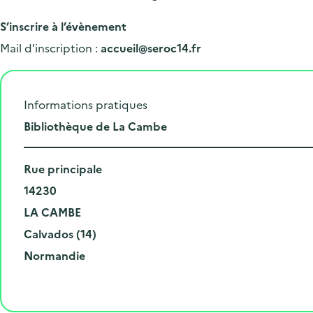
S’inscrire à l’évènement
Mail d'inscription :
accueil@seroc14.fr
Informations pratiques
L
Bibliothèque de La Cambe
i
N
e
Rue principale
u
C
u
14230
m
o
V
d
LA CAMBE
é
d
i
D
e
Calvados (14)
r
e
l
é
R
l
Normandie
o
p
l
p
é
'
e
o
e
a
g
é