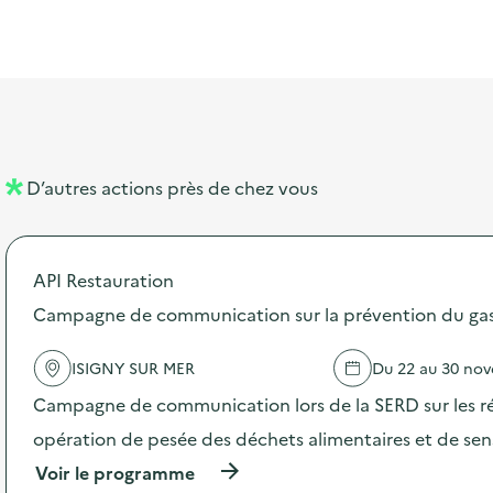
t
s
r
i
v
l
t
t
o
è
i
a
e
n
n
b
l
m
e
e
e
m
l
n
e
D’autres actions près de chez vous
l
t
n
é
t
API Restauration
d
Campagne de communication sur la prévention du gasp
e
l
ISIGNY SUR MER
Du 22 au 30 no
a
Campagne de communication lors de la SERD sur les ré
v
opération de pesée des déchets alimentaires et de sensi
o
(
Voir le programme
i
à