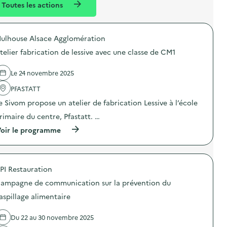
Toutes les actions
l
t
n
é
t
ulhouse Alsace Agglomération
d
telier fabrication de lessive avec une classe de CM1
e
l
Le 24 novembre 2025
a
PFASTATT
v
e Sivom propose un atelier de fabrication Lessive à l’école
o
rimaire du centre, Pfastatt. …
i
(
oir le programme
e
à
p
r
o
PI Restauration
p
o
ampagne de communication sur la prévention du
s
d
aspillage alimentaire
e
l
Du 22 au 30 novembre 2025
'
a