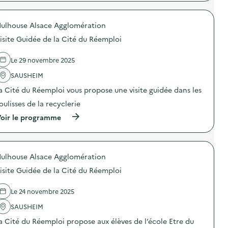
p
S
i
i
r
A
r
t
o
)
e
e
ulhouse Alsace Agglomération
p
)
d
o
e
isite Guidée de la Cité du Réemploi
s
l
d
’
e
Le 29 novembre 2025
U
l
V
'
SAUSHEIM
E
a
p
a Cité du Réemploi vous propose une visite guidée dans les
c
a
t
r
oulisses de la recyclerie
i
u
o
(
oir le programme
n
n
à
e
:
p
c
V
r
l
i
o
a
s
ulhouse Alsace Agglomération
p
s
i
o
s
isite Guidée de la Cité du Réemploi
t
s
e
e
d
d
d
e
Le 24 novembre 2025
e
e
l
C
l
'
SAUSHEIM
M
’
a
1
a Cité du Réemploi propose aux élèves de l’école Etre du
U
c
: