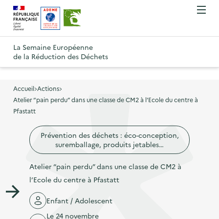
A
A
Gestion des cookies
O
R
l
l
u
e
v
l
l
R
t
r
e
e
La Semaine Européenne
e
i
o
de la Réduction des Déchets
r
r
r
t
u
l
à
a
o
r
e
l
u
u
m
Accueil
Actions
à
a
c
e
Atelier “pain perdu” dans une classe de CM2 à l’Ecole du centre à
r
l
n
n
o
Pfastatt
à
a
u
a
n
l
p
Prévention des déchets : éco-conception,
v
t
a
a
suremballage, produits jetables…
i
e
p
g
g
n
Atelier “pain perdu” dans une classe de CM2 à
a
e
a
u
l’Ecole du centre à Pfastatt
g
d
t
p
e
'
Enfant / Adolescent
i
r
d
a
Le 24 novembre
o
i