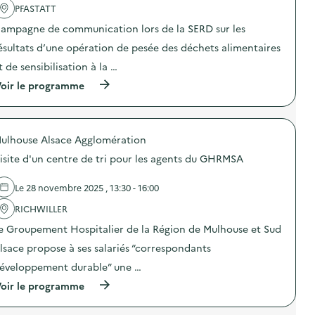
PFASTATT
c
t
ampagne de communication lors de la SERD sur les
i
o
ésultats d’une opération de pesée des déchets alimentaires
n
t de sensibilisation à la …
:
A
(
oir le programme
t
à
e
p
l
r
i
o
e
ulhouse Alsace Agglomération
p
r
o
f
isite d'un centre de tri pour les agents du GHRMSA
s
a
d
b
e
Le 28 novembre 2025 , 13:30 - 16:00
r
l
i
'
RICHWILLER
c
a
a
e Groupement Hospitalier de la Région de Mulhouse et Sud
c
t
t
i
lsace propose à ses salariés “correspondants
i
o
o
éveloppement durable” une …
n
n
d
(
oir le programme
:
e
à
C
l
p
a
e