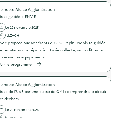
r
m
s
o
p
s
ulhouse Alsace Agglomération
p
a
i
o
g
isite guidée d'ENVIE
v
s
n
e
d
e
a
e
d
Le 22 novembre 2025
v
l
e
e
'
ILLZACH
c
c
a
o
u
nvie propose aux adhérents du CSC Papin une visite guidée
c
m
n
t
m
e ces ateliers de réparation.Envie collecte, reconditionne
e
i
u
c
o
n
t revend les équipements …
l
n
i
a
(
oir le programme
:
c
s
à
V
a
s
p
i
t
e
r
s
i
d
o
i
o
e
ulhouse Alsace Agglomération
p
t
n
C
o
e
s
isite de l'UVE par une classe de CM1 : comprendre le circuit
M
s
d
u
1
d
’
es déchets
r
)
e
u
l
l
n
a
Le 22 novembre 2025
'
c
p
a
e
r
SAUSHEIM