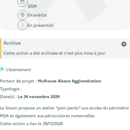
'
c
2024
n
n
a
c
p
c
Grand-Est
c
u
r
i
c
En présentiel
e
i
p
u
i
n
a
e
l
Archive
c
l
F
i
e
Cette action a été archivée et n'est plus mise à jour.
i
l
r
p
m
L'évènement
a
e
r
l
Porteur de projet :
Mulhouse Alsace Agglomération
l
e
'
Typologie :
a
Date(s) :
Le 24 novembre 2024
l
e
Le Sivom propose un atelier “pain perdu” aux écoles du périmètre
r
M2A et également aux périscolaires maternelles.
t
e
Cette action a lieu le 28/11/2024.
.