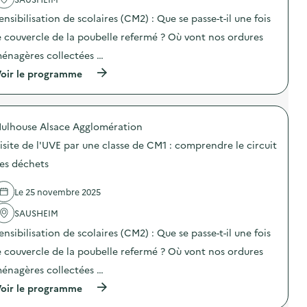
c
n
é
t
t
v
ensibilisation de scolaires (CM2) : Que se passe-t-il une fois
i
r
e
o
e
e couvercle de la poubelle refermé ? Où vont nos ordures
n
n
d
t
énagères collectées …
:
e
i
V
t
o
(
oir le programme
i
r
n
à
s
i
d
p
i
p
u
r
t
o
g
o
e
u
a
ulhouse Alsace Agglomération
p
g
r
s
o
u
isite de l'UVE par une classe de CM1 : comprendre le circuit
l
p
s
i
e
i
d
es déchets
d
s
l
e
é
a
l
l
e
g
a
Le 25 novembre 2025
'
d
e
g
a
’
n
e
SAUSHEIM
c
E
t
a
t
N
ensibilisation de scolaires (CM2) : Que se passe-t-il une fois
s
l
i
V
d
i
o
e couvercle de la poubelle refermé ? Où vont nos ordures
I
u
m
n
E
G
e
énagères collectées …
:
)
H
n
V
(
oir le programme
R
t
i
à
M
a
s