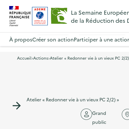
A
A
Gestion des cookies
R
La Semaine Europée
l
l
e
de la Réduction des
l
l
t
R
e
e
o
e
À propos
Créer son action
Participer à une actio
r
r
u
t
à
a
r
o
l
u
Accueil
Actions
Atelier « Redonner vie à un vieux PC 2/2)
à
u
a
c
l
r
n
o
a
à
a
n
p
l
v
t
a
Atelier « Redonner vie à un vieux PC 2/2) »
a
i
e
g
p
g
n
Grand
e
a
a
u
public
d
g