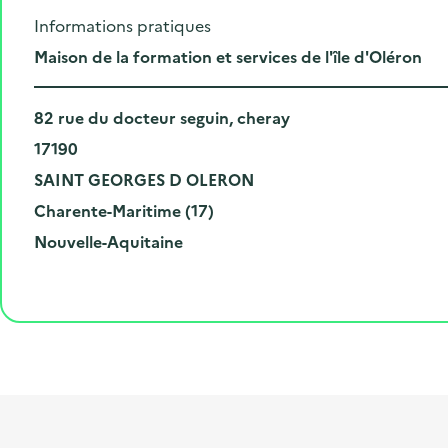
Informations pratiques
L
Maison de la formation et services de l'île d'Oléron
i
N
e
82 rue du docteur seguin, cheray
u
C
u
17190
m
o
V
d
SAINT GEORGES D OLERON
é
d
i
D
e
Charente-Maritime (17)
r
e
l
é
R
l
Nouvelle-Aquitaine
o
p
l
p
é
'
e
o
e
a
g
é
t
s
r
i
v
l
t
t
o
è
i
a
e
n
n
b
l
m
e