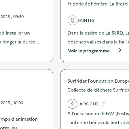
s
Friperie éphémère"La Bretell
d
e
2025 , 09:30 -
l
SAINTES
'
a
à installer un
Dans le cadre de La SERD, La 
c
t
 allonger la durée …
pose ses valises dans le hal
i
(
Voir le programme
o
à
n
p
:
r
A
o
t
p
e
Surfrider Foundation Europ
o
l
s
Collecte de déchets Surfrid
i
d
e
e
r
025 , 10:00 -
LA ROCHELLE
l
«
'
E
À l’occasion du FIFAV (Festiv
a
f
emps d’animation
c
l’antenne bénévole Surfrid
f
t
otre jeu …
a