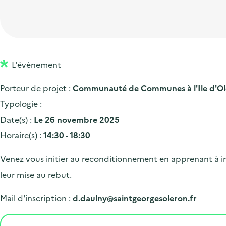
t
p
'
e
i
r
a
d
o
i
c
'
n
n
c
a
p
c
L'évènement
u
c
r
i
e
Porteur de projet :
Communauté de Communes à l'Ile d'O
c
i
p
i
Typologie :
u
n
a
l
Date(s) :
Le 26 novembre 2025
e
c
l
Horaire(s) :
14:30 - 18:30
i
i
l
p
Venez vous initier au reconditionnement en apprenant à inst
a
leur mise au rebut.
l
Mail d'inscription :
d.daulny@saintgeorgesoleron.fr
e