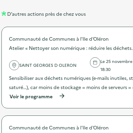
e
e
m
l
n
e
D’autres actions près de chez vous
l
t
n
é
t
Communauté de Communes à l'Ile d'Oléron
d
Atelier « Nettoyer son numérique : réduire les déchets…
e
l
Le 25 novembre 2
SAINT GEORGES D OLERON
a
18:30
v
Sensibiliser aux déchets numériques (e-mails inutiles, 
o
saturé…), car moins de stockage = moins de serveurs =
i
(
Voir le programme
à
e
p
r
o
p
Communauté de Communes à l'Ile d'Oléron
o