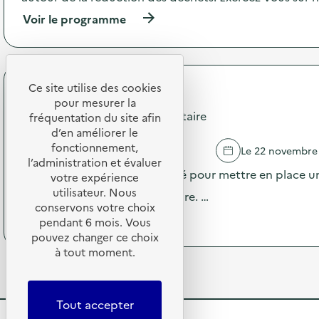
i
o
(
Voir le programme
o
y
à
n
e
p
:
r
r
A
s
o
t
o
p
Ce site utilise des cookies
e
n
RESTORIA
o
l
pour mesurer la
n
s
Campagne Diagnostic alimentaire
i
fréquentation du site afin
u
d
e
d’en améliorer le
m
e
r
é
fonctionnement,
PUILBOREAU
Le 22 novembre
l
«
r
l’administration et évaluer
'
R
Le restaurant est accompagné pour mettre en place un
i
votre expérience
a
e
q
utilisateur. Nous
c
niveau de gaspillage alimentaire. …
d
u
t
conservons votre choix
o
e
(
Voir le programme
i
pendant 6 mois. Vous
n
:
à
o
pouvez changer ce choix
n
r
p
n
e
à tout moment.
é
r
:
r
d
o
A
v
u
p
n
i
i
o
i
Tout accepter
e
r
s
m
à