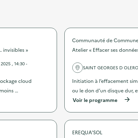
Communauté de Communes à
 invisibles »
Atelier « Effacer ses donnée
025 , 14:30 -
SAINT GEORGES D OLER
stockage cloud
Initiation à l’effacement si
 moins …
ou le don d’un disque dur, e
(
Voir le programme
à
p
r
o
p
EREQUA'SOL
o