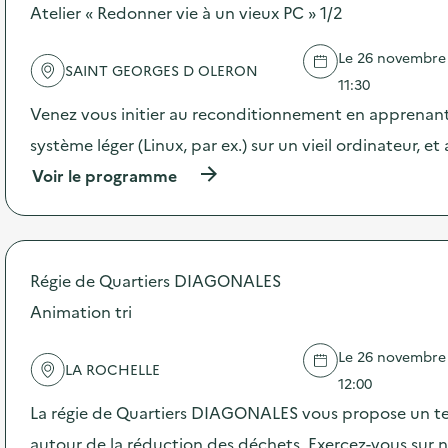
s
Atelier « Redonner vie à un vieux PC » 1/2
d
e
Le 26 novembre 
l
SAINT GEORGES D OLERON
'
11:30
a
Venez vous initier au reconditionnement en apprenant 
c
t
système léger (Linux, par ex.) sur un vieil ordinateur, et
i
(
Voir le programme
o
à
n
p
:
r
A
o
t
p
e
Régie de Quartiers DIAGONALES
o
l
s
Animation tri
i
d
e
e
r
Le 26 novembre 2
l
«
LA ROCHELLE
'
12:00
N
a
e
La régie de Quartiers DIAGONALES vous propose un t
c
t
t
autour de la réduction des déchets. Exercez-vous sur n
t