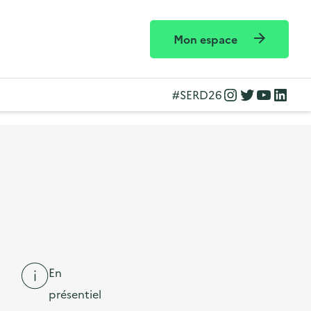
Mon espace
Instagram
Twitter
YouTube
LinkedIn
#SERD26
En
présentiel