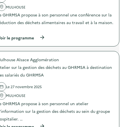
l
e
a
q
i
l
MULHOUSE
c
u
e
a
t
é
r
e GHRMSA propose à son personnel une conférence sur la
f
i
s
A
o
o
p
éduction des déchets alimentaires au travail et à la maison.
r
n
n
a
t
d
…
:
r
E
e
C
l
n
(
oir le programme
r
o
e
g
à
i
n
s
a
p
e
f
é
g
r
à
é
t
é
o
p
r
u
ulhouse Alsace Agglomération
)
p
a
e
d
o
r
n
telier sur la gestion des déchets au GHRMSA à destination
i
s
t
c
a
d
i
es salariés du GHRMSA
e
n
e
r
“
t
l
d
B
s
Le 27 novembre 2025
'
e
o
)
a
r
n
MULHOUSE
c
e
n
t
s
e
e GHRMSA propose à son personnel un atelier
i
t
s
o
e
’information sur la gestion des déchets au sein du groupe
p
n
s
r
ospitalier. …
:
e
a
C
t
t
(
oir le programme