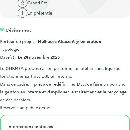
'
c
Grand-Est
n
n
a
c
En présentiel
p
c
c
u
r
i
c
e
L'évènement
i
p
u
i
n
a
e
Porteur de projet :
Mulhouse Alsace Agglomération
l
c
l
i
Typologie :
i
l
Date(s) :
Le 24 novembre 2025
p
Le GHRMSA propose à son personnel un atelier spécifique au
a
fonctionnement des D3E en interne.
l
Dans ce cadre, il prévu de redéfinir les D3E, de faire un point sur
e
la gestion en interne et d’expliquer le traitement et le recyclage
de ces derniers.
Réservé à un public dédié
Informations pratiques