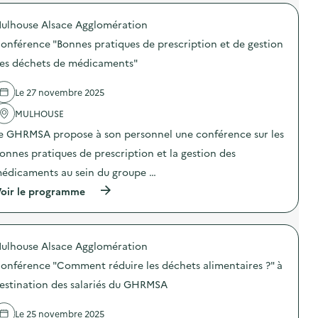
r
p
o
o
a
d
ulhouse Alsace Agglomération
p
s
u
o
à
onférence "Bonnes pratiques de prescription et de gestion
i
s
d
t
d
e
es déchets de médicaments"
s
e
s
d
l
t
’
Le 27 novembre 2025
'
i
h
a
n
y
MULHOUSE
c
a
g
t
t
e GHRMSA propose à son personnel une conférence sur les
i
i
i
è
o
o
onnes pratiques de prescription et la gestion des
n
n
n
e
édicaments au sein du groupe …
:
d
n
C
e
(
oir le programme
a
o
s
à
t
n
é
p
u
c
t
r
r
e
u
o
e
r
d
ulhouse Alsace Agglomération
p
l
t
i
o
s
e
onférence "Comment réduire les déchets alimentaires ?" à
a
s
f
t
n
d
a
estination des salariés du GHRMSA
a
t
e
b
t
s
l
r
e
d
Le 25 novembre 2025
'
i