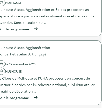
MULHOUSE
c
t
ulhouse Alsace Agglomération et Epices proposent un
i
o
epas élaboré à partir de restes alimentaires et de produits
n
nvendus. Sensibilisation au …
:
V
(
oir le programme
e
à
n
p
t
r
e
o
d
ulhouse Alsace Agglomération
p
e
o
d
oncert et atelier Art Engagé
s
é
d
c
e
Le 27 novembre 2025
o
l
r
'
MULHOUSE
a
a
t
e Clous de Mulhouse et l’UHA proposent un concert de
c
i
t
o
uatuor à cordes par l’Orchestre national, suivi d’un atelier
i
n
o
réatif de décoration …
s
n
e
(
oir le programme
:
t
à
R
p
p
e
r