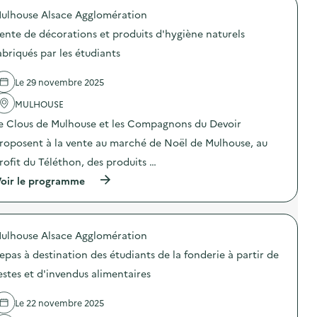
ulhouse Alsace Agglomération
d
ente de décorations et produits d'hygiène naturels
e
abriqués par les étudiants
l
a
Le 29 novembre 2025
v
MULHOUSE
o
e Clous de Mulhouse et les Compagnons du Devoir
i
roposent à la vente au marché de Noël de Mulhouse, au
e
rofit du Téléthon, des produits …
(
oir le programme
à
p
r
o
ulhouse Alsace Agglomération
p
o
epas à destination des étudiants de la fonderie à partir de
s
d
estes et d'invendus alimentaires
e
l
Le 22 novembre 2025
'
a