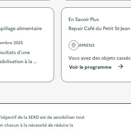
n
n
r
:
g
o
A
u
p
t
i
En Savoir Plus
o
e
r
s
illage alimentaire
Repair Café du Petit St-Jean
l
l
d
i
a
e
e
n
vembre 2025
l
r
AMIENS
d
'
u
sultats d’une
e
a
p
Vous avez des objets cassés
s
c
bilisation à la …
c
d
t
(
Voir le programme
y
e
i
à
c
f
o
p
l
a
n
r
i
n
:
o
n
i
C
p
g
o
a
o
d
n
m
s
é
s
p
d
c
)
a
e
’objectif de la SERD est de sensibiliser tout
o
g
l
r
un chacun à la nécessité de réduire la
n
'
a