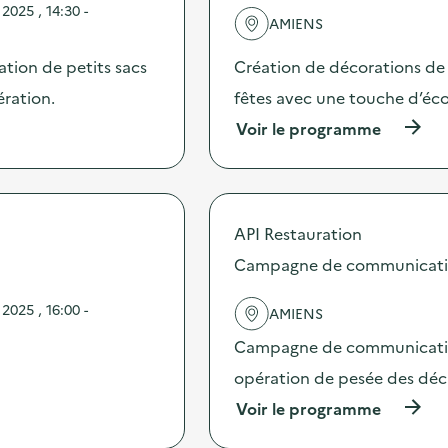
025 , 14:30 -
l
AMIENS
'
a
sation de petits sacs
Création de décorations de 
c
t
ération.
fêtes avec une touche d’éco
i
(
Voir le programme
o
à
n
p
:
r
A
o
t
p
e
API Restauration
o
l
s
Campagne de communication 
i
d
e
e
r
025 , 16:00 -
AMIENS
l
c
'
r
Campagne de communication 
a
é
c
opération de pesée des déche
a
t
t
(
Voir le programme
i
i
à
o
o
p