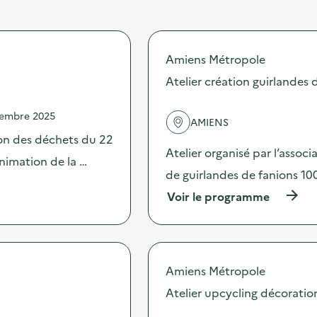
Amiens Métropole
Atelier création guirlandes 
vembre 2025
AMIENS
on des déchets du 22
Atelier organisé par l’assoc
nimation de la …
de guirlandes de fanions 10
(
Voir le programme
à
p
r
o
p
Amiens Métropole
o
s
Atelier upcycling décoratio
d
e