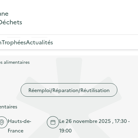
nne
 Déchets
n
Trophées
Actualités
es alimentaires
Réemploi/Réparation/Réutilisation
entaires
Hauts-de-
Le 26 novembre 2025 , 17:30 -
France
19:00