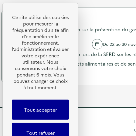
n
r
c
:
o
h
A
p
e
Ce site utilise des cookies
t
o
d
API Restauration
e
pour mesurer la
s
’
Campagne de communication sur la prévention du gasp
l
d
fréquentation du site afin
E
i
e
d’en améliorer le
t
e
l
a
fonctionnement,
AMIENS
Du 22 au 30 no
r
'
t
l’administration et évaluer
u
a
Campagne de communication lors de la SERD sur les ré
)
votre expérience
p
c
utilisateur. Nous
opération de pesée des déchets alimentaires et de sensi
c
t
conservons votre choix
y
i
(
Voir le programme
pendant 6 mois. Vous
c
o
à
pouvez changer ce choix
l
n
p
i
à tout moment.
:
r
n
R
o
g
e
p
s
p
o
Tout accepter
a
a
s
c
i
d
R
s
L
r
e
e
C
l
e
Tout refuser
t
a
'