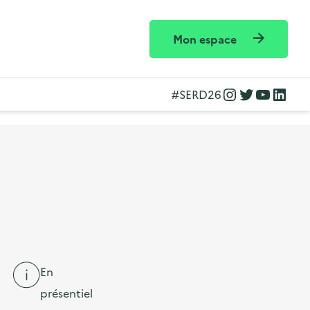
Mon espace
Instagram
Twitter
YouTube
LinkedIn
#SERD26
En
présentiel