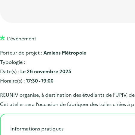
t
p
'
e
i
r
a
d
o
i
c
'
n
n
c
a
p
c
L'évènement
u
c
r
i
e
Porteur de projet :
Amiens Métropole
c
i
p
i
Typologie :
u
n
a
l
Date(s) :
Le 26 novembre 2025
e
c
l
Horaire(s) :
17:30 - 19:00
i
i
l
p
REUNIV organise, à destination des étudiants de l’UPJV, des
a
Cet atelier sera l’occasion de fabriquer des toiles cirées à p
l
e
Informations pratiques