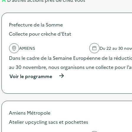
l
t
n
é
t
Prefecture de la Somme
d
Collecte pour crèche d'Etat
e
l
AMIENS
Du 22 au 30 no
a
Dans le cadre de la Semaine Européenne de la réducti
v
au 30 novembre, nous organisons une collecte pour l’a
o
(
Voir le programme
i
à
p
e
r
o
p
o
Amiens Métropole
s
d
Atelier upcycling sacs et pochettes
e
l