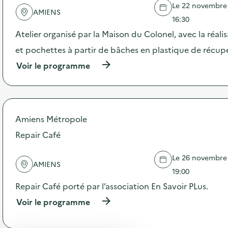
Le 22 novembre 2
'
AMIENS
a
16:30
c
Atelier organisé par la Maison du Colonel, avec la réali
t
i
et pochettes à partir de bâches en plastique de récup
o
(
Voir le programme
n
à
:
p
C
r
o
o
l
p
l
Amiens Métropole
o
e
s
Repair Café
c
d
t
e
e
Le 26 novembre 2
l
p
AMIENS
'
19:00
o
a
u
Repair Café porté par l’association En Savoir PLus.
c
r
t
(
Voir le programme
c
i
à
r
o
p
è