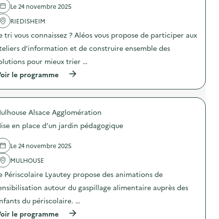
b
e
Le 24 novembre 2025
e
r
l
a
i
'
RIEDISHEIM
v
c
a
e
a
e tri vous connaissez ? Aléos vous propose de participer aux
c
c
t
t
u
i
teliers d’information et de construire ensemble des
i
n
o
o
olutions pour mieux trier …
e
n
n
c
d
(
oir le programme
:
l
e
à
A
a
l
p
t
s
e
r
e
s
s
o
l
e
s
ulhouse Alsace Agglomération
p
i
d
i
o
e
e
ise en place d'un jardin pédagogique
v
s
r
C
e
d
d
M
a
e
e
Le 24 novembre 2025
2
v
l
f
)
e
'
MULHOUSE
a
c
a
b
u
e Périscolaire Lyautey propose des animations de
c
r
n
t
i
ensibilisation autour du gaspillage alimentaire auprès des
e
i
c
c
o
a
nfants du périscolaire. …
l
n
t
a
(
oir le programme
:
i