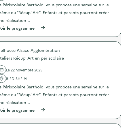
a
e Périscolaire Bartholdi vous propose une semaine sur le
c
t
hème du “Récup’ Art”. Enfants et parents pourront créer
i
o
ne réalisation …
n
(
oir le programme
:
à
A
p
t
r
e
o
l
ulhouse Alsace Agglomération
p
i
o
e
teliers Récup' Art en périscolaire
s
r
d
s
e
R
Le 22 novembre 2025
l
é
'
RIEDISHEIM
c
a
u
e Périscolaire Bartholdi vous propose une semaine sur le
c
p
t
’
hème du “Récup’ Art”. Enfants et parents pourront créer
i
A
o
r
ne réalisation …
n
t
(
oir le programme
:
e
à
A
n
p
t
p
r
e
é
o
l