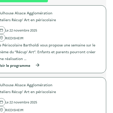
l
t
n
é
t
ulhouse Alsace Agglomération
d
teliers Récup' Art en périscolaire
e
l
Le 22 novembre 2025
a
RIEDISHEIM
v
e Périscolaire Bartholdi vous propose une semaine sur le
o
hème du “Récup’ Art”. Enfants et parents pourront créer
i
ne réalisation …
e
(
oir le programme
à
p
r
o
ulhouse Alsace Agglomération
p
o
teliers Récup' Art en périscolaire
s
d
e
Le 22 novembre 2025
l
'
RIEDISHEIM