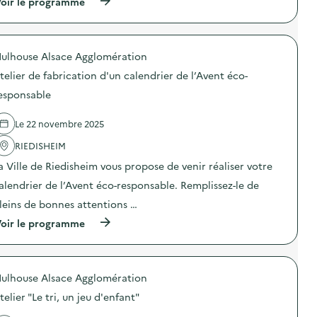
(
oir le programme
A
n
à
r
:
p
t
A
r
e
t
o
n
e
ulhouse Alsace Agglomération
p
p
l
o
telier de fabrication d'un calendrier de l’Avent éco-
é
i
s
r
e
d
esponsable
i
r
e
s
f
l
c
a
Le 22 novembre 2025
'
o
b
a
l
RIEDISHEIM
r
c
a
i
t
a Ville de Riedisheim vous propose de venir réaliser votre
i
c
i
r
a
o
alendrier de l’Avent éco-responsable. Remplissez-le de
e
t
n
)
i
leins de bonnes attentions …
:
o
A
(
oir le programme
n
t
à
d
e
p
e
l
r
l
i
o
e
e
ulhouse Alsace Agglomération
p
s
r
o
s
f
telier "Le tri, un jeu d'enfant"
s
i
a
d
v