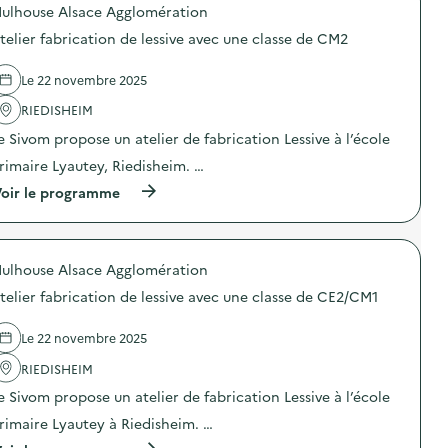
r
ulhouse Alsace Agglomération
p
i
i
o
e
s
telier fabrication de lessive avec une classe de CM2
s
r
c
d
s
o
e
R
Le 22 novembre 2025
l
l
é
a
'
RIEDISHEIM
c
i
a
u
r
e Sivom propose un atelier de fabrication Lessive à l’école
c
p
e
t
’
)
rimaire Lyautey, Riedisheim. …
i
A
o
(
r
oir le programme
n
à
t
:
p
e
A
r
n
t
o
p
e
ulhouse Alsace Agglomération
p
é
l
o
r
telier fabrication de lessive avec une classe de CE2/CM1
i
s
i
e
d
s
r
e
c
Le 22 novembre 2025
s
l
o
R
'
l
RIEDISHEIM
é
a
a
e Sivom propose un atelier de fabrication Lessive à l’école
c
c
i
u
t
r
rimaire Lyautey à Riedisheim. …
p
i
e
’
o
)