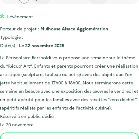
'
c
n
n
a
c
p
c
L'évènement
c
u
r
i
c
e
Porteur de projet :
Mulhouse Alsace Agglomération
i
p
u
i
Typologie :
n
a
e
l
Date(s) :
Le 22 novembre 2025
c
l
i
Le Périscolaire Bartholdi vous propose une semaine sur le thème
i
l
du “Récup’ Art”. Enfants et parents pourront créer une réalisation
p
artistique (sculpture, tableau ou autre) avec des objets que l’on
a
jette habituellement de 17h00 à 18h00. Nous terminerons cette
l
semaine en beauté avec une exposition des œuvres le vendredi et
e
un petit apéritif pour les familles avec des recettes “zéro déchet”
(apéritifs réalisés par les enfants de l’activité cuisine).
Réservé à un public dédié
Le 20 novembre